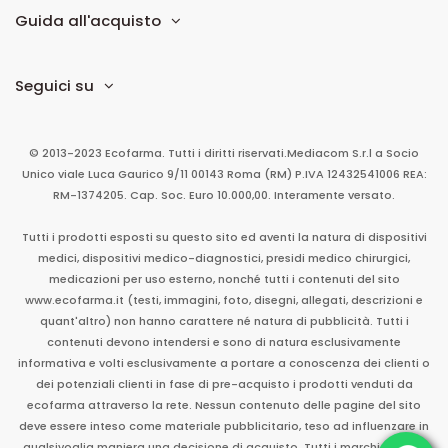
Guida all'acquisto
Seguici su
© 2013-2023 Ecofarma. Tutti i diritti riservati.
Mediacom S.r.l
a Socio
Unico
viale Luca Gaurico 9/11
00143
Roma
(RM)
P.IVA
12432541006
REA:
RM-1374205. Cap. Soc. Euro 10.000,00. Interamente versato.
Tutti i prodotti esposti su questo sito ed aventi la natura di dispositivi
medici, dispositivi medico-diagnostici, presidi medico chirurgici,
medicazioni per uso esterno, nonché tutti i contenuti del sito
www.ecofarma.it (testi, immagini, foto, disegni, allegati, descrizioni e
quant'altro) non hanno carattere né natura di pubblicità. Tutti i
contenuti devono intendersi e sono di natura esclusivamente
informativa e volti esclusivamente a portare a conoscenza dei clienti o
dei potenziali clienti in fase di pre-acquisto i prodotti venduti da
ecofarma attraverso la rete. Nessun contenuto delle pagine del sito
deve essere inteso come materiale pubblicitario, teso ad influenzare in
qualsivoglia maniera una decisione di acquisto. Tutti i marchi sono di