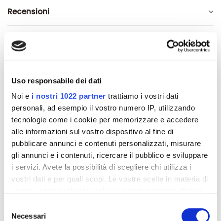
Recensioni
Altri prodotti che potrebbero
Uso responsabile dei dati
interessarti
Noi e
i nostri 1022 partner
trattiamo i vostri dati
personali, ad esempio il vostro numero IP, utilizzando
-42%
-42%
tecnologie come i cookie per memorizzare e accedere
alle informazioni sul vostro dispositivo al fine di
pubblicare annunci e contenuti personalizzati, misurare
gli annunci e i contenuti, ricercare il pubblico e sviluppare
i servizi. Avete la possibilità di scegliere chi utilizza i
vostri dati e per quali scopi. Le vostre scelte in materia di
privacy sono applicabili solo su questa proprietà digitale
in cui avete effettuato le vostre scelte. È possibile
Selezione
modificare o revocare il proprio consenso in qualsiasi
Necessari
del