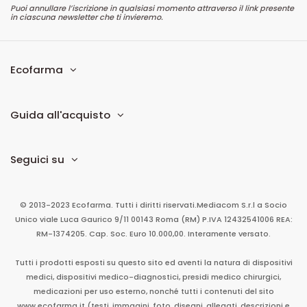
Puoi annullare l’iscrizione in qualsiasi momento attraverso il link presente
in ciascuna newsletter che ti invieremo.
Ecofarma
Guida all'acquisto
Seguici su
© 2013-2023 Ecofarma. Tutti i diritti riservati.
Mediacom S.r.l
a Socio
Unico
viale Luca Gaurico 9/11
00143
Roma
(RM)
P.IVA
12432541006
REA:
RM-1374205. Cap. Soc. Euro 10.000,00. Interamente versato.
Tutti i prodotti esposti su questo sito ed aventi la natura di dispositivi
medici, dispositivi medico-diagnostici, presidi medico chirurgici,
medicazioni per uso esterno, nonché tutti i contenuti del sito
www.ecofarma.it (testi, immagini, foto, disegni, allegati, descrizioni e