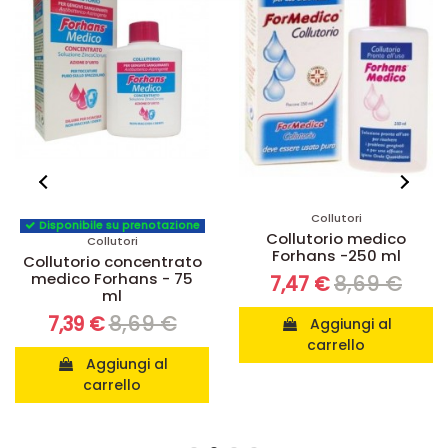
Collutori
Disponibile su prenotazione
Collutorio medico
Collutori
Forhans -250 ml
Collutorio concentrato
medico Forhans - 75
8,69 €
7,47 €
ml
8,69 €
7,39 €
Aggiungi al
carrello
Aggiungi al
carrello