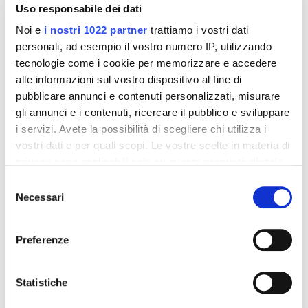
Uso responsabile dei dati
Noi e
i nostri 1022 partner
trattiamo i vostri dati
personali, ad esempio il vostro numero IP, utilizzando
tecnologie come i cookie per memorizzare e accedere
alle informazioni sul vostro dispositivo al fine di
pubblicare annunci e contenuti personalizzati, misurare
Integratori per dimagrire
Integratori per dimagrire
gli annunci e i contenuti, ricercare il pubblico e sviluppare
Amin 21 K al cacao - 21
Amin 21 K neutro
bustine
i servizi. Avete la possibilità di scegliere chi utilizza i
55,18 €
55,18 €
32,00 €
32,00 €
vostri dati e per quali scopi. Le vostre scelte in materia di
privacy sono applicabili solo su questa proprietà digitale
Aggiungi al
Aggiungi al
in cui avete effettuato le vostre scelte. È possibile
Selezione
carrello
carrello
modificare o revocare il proprio consenso in qualsiasi
Necessari
del
momento dalla Dichiarazione sui cookie o facendo clic
consenso
sull'icona di attivazione della privacy.
-42%
-42%
Preferenze
Con il tuo consenso, vorremmo anche:
raccogliere informazioni sulla tua posizione
Statistiche
geografica, con un'approssimazione di qualche