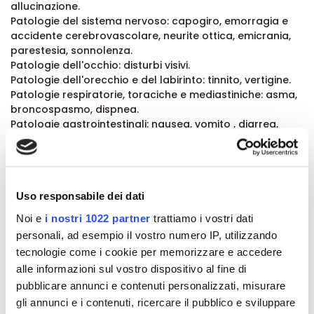
allucinazione.
Patologie del sistema nervoso: capogiro, emorragia e
accidente cerebrovascolare, neurite ottica, emicrania,
parestesia, sonnolenza.
Patologie dell'occhio: disturbi visivi.
Patologie dell'orecchio e del labirinto: tinnito, vertigine.
Patologie respiratorie, toraciche e mediastiniche: asma,
broncospasmo, dispnea.
Patologie gastrointestinali: nausea, vomito , diarrea,
flatulenza, costipazione, dispepsia, dolore addominale,
melena, ematemesi, stomatite ulcerosa, emorragia
gastrointestinale, colite e morbo di Crohn, gastrite,
ulcera peptica, perforazione e ulcera gastrica con
Uso responsabile dei dati
emorragia.
Patologie della cute e del tessuto sottocutaneo:
Noi e
i nostri 1022 partner
trattiamo i vostri dati
condizioni bollose (includenti, Sindrome di Stevens
personali, ad esempio il vostro numero IP, utilizzando
Johnson, necrolisi tossica epidermica, eritema
tecnologie come i cookie per memorizzare e accedere
multiforme), patologie della cute inclusi eruzione
alle informazioni sul vostro dispositivo al fine di
cutanea, prurito, orticaria, porpora.
Patologie renali e urinarie: insufficienza renale,
pubblicare annunci e contenuti personalizzati, misurare
nefrotossicità in varie forme incluse nefrite interstiziale e
gli annunci e i contenuti, ricercare il pubblico e sviluppare