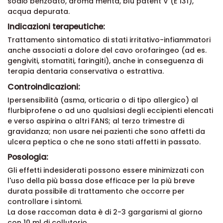
sodio benzoato, aroma menta, blu patent V (E 131),
acqua depurata.
Indicazioni terapeutiche:
Trattamento sintomatico di stati irritativo-infiammatori
anche associati a dolore del cavo orofaringeo (ad es.
gengiviti, stomatiti, faringiti), anche in conseguenza di
terapia dentaria conservativa o estrattiva.
Controindicazioni:
Ipersensibilità (asma, orticaria o di tipo allergico) al
flurbiprofene o ad uno qualsiasi degli eccipienti elencati
e verso aspirina o altri FANS; al terzo trimestre di
gravidanza; non usare nei pazienti che sono affetti da
ulcera peptica o che ne sono stati affetti in passato.
Posologia:
Gli effetti indesiderati possono essere minimizzati con
l'uso della più bassa dose efficace per la più breve
durata possibile di trattamento che occorre per
controllare i sintomi.
La dose raccoman data è di 2-3 gargarismi al giorno
con 10 ml di collutorio.