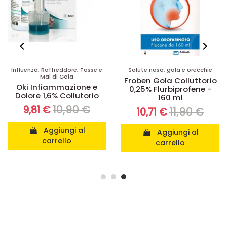
Influenza, Raffreddore, Tosse e
Salute naso, gola e orecchie
Mal di Gola
Froben Gola Colluttorio
Oki Infiammazione e
0,25% Flurbiprofene -
Dolore 1,6% Collutorio
160 ml
10,90 €
9,81 €
11,90 €
10,71 €
Aggiungi al
Aggiungi al
carrello
carrello