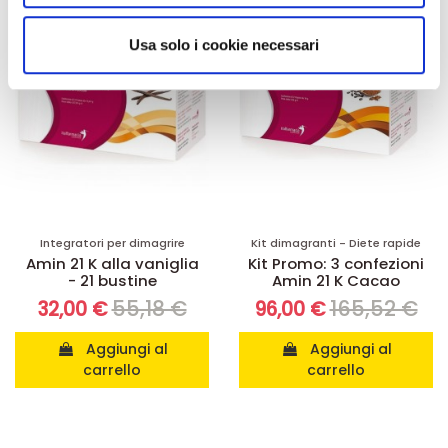
analizzare il nostro traffico. Condividiamo inoltre
informazioni sul modo in cui utilizza il nostro sito con i
Usa solo i cookie necessari
nostri partner che si occupano di analisi dei dati web,
pubblicità e social media, i quali potrebbero combinarle
con altre informazioni che ha fornito loro o che hanno
raccolto dal suo utilizzo dei loro servizi.
Integratori per dimagrire
Kit dimagranti - Diete rapide
Amin 21 K alla vaniglia
Kit Promo: 3 confezioni
- 21 bustine
Amin 21 K Cacao
55,18 €
165,52 €
32,00 €
96,00 €
Aggiungi al
Aggiungi al
carrello
carrello