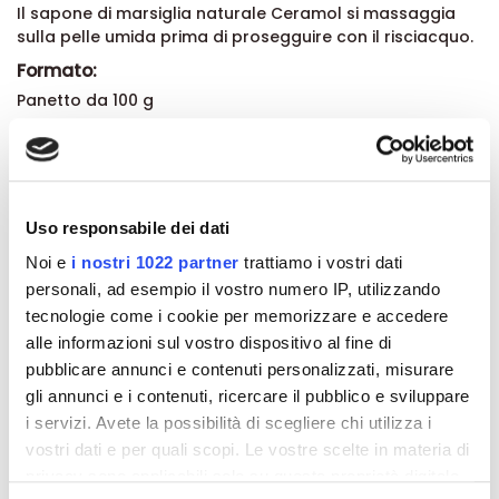
Il sapone di marsiglia naturale Ceramol si massaggia
sulla pelle umida prima di prosegguire con il risciacquo.
Formato:
Panetto da 100 g
Dettagli del prodotto
Uso responsabile dei dati
Recensioni
Noi e
i nostri 1022 partner
trattiamo i vostri dati
personali, ad esempio il vostro numero IP, utilizzando
tecnologie come i cookie per memorizzare e accedere
alle informazioni sul vostro dispositivo al fine di
pubblicare annunci e contenuti personalizzati, misurare
Altri prodotti che potrebbero
gli annunci e i contenuti, ricercare il pubblico e sviluppare
interessarti
i servizi. Avete la possibilità di scegliere chi utilizza i
vostri dati e per quali scopi. Le vostre scelte in materia di
-42%
-42%
privacy sono applicabili solo su questa proprietà digitale