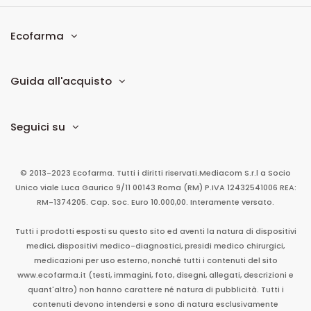
Ecofarma
Guida all'acquisto
Seguici su
© 2013-2023 Ecofarma. Tutti i diritti riservati.
Mediacom S.r.l
a Socio
Unico
viale Luca Gaurico 9/11
00143
Roma
(RM)
P.IVA
12432541006
REA:
RM-1374205. Cap. Soc. Euro 10.000,00. Interamente versato.
Tutti i prodotti esposti su questo sito ed aventi la natura di dispositivi
medici, dispositivi medico-diagnostici, presidi medico chirurgici,
medicazioni per uso esterno, nonché tutti i contenuti del sito
www.ecofarma.it (testi, immagini, foto, disegni, allegati, descrizioni e
quant'altro) non hanno carattere né natura di pubblicità. Tutti i
contenuti devono intendersi e sono di natura esclusivamente