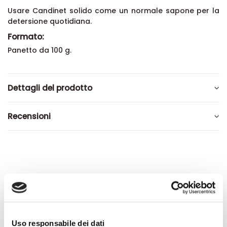
Usare Candinet solido come un normale sapone per la
detersione quotidiana.
Formato:
Panetto da 100 g.
Dettagli del prodotto
Recensioni
Altri prodotti che potrebbero
interessarti
-42%
-42%
Uso responsabile dei dati