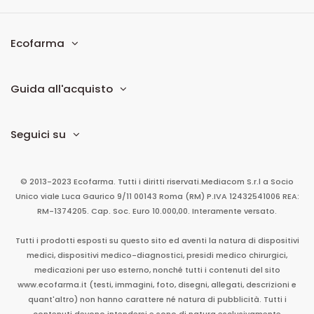
Ecofarma
Guida all'acquisto
Seguici su
© 2013-2023 Ecofarma. Tutti i diritti riservati.
Mediacom S.r.l
a Socio
Unico
viale Luca Gaurico 9/11
00143
Roma
(RM)
P.IVA
12432541006
REA:
RM-1374205. Cap. Soc. Euro 10.000,00. Interamente versato.
Tutti i prodotti esposti su questo sito ed aventi la natura di dispositivi
medici, dispositivi medico-diagnostici, presidi medico chirurgici,
medicazioni per uso esterno, nonché tutti i contenuti del sito
www.ecofarma.it (testi, immagini, foto, disegni, allegati, descrizioni e
quant'altro) non hanno carattere né natura di pubblicità. Tutti i
contenuti devono intendersi e sono di natura esclusivamente