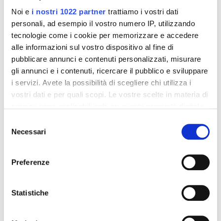
Noi e
i nostri 1022 partner
trattiamo i vostri dati
personali, ad esempio il vostro numero IP, utilizzando
tecnologie come i cookie per memorizzare e accedere
alle informazioni sul vostro dispositivo al fine di
pubblicare annunci e contenuti personalizzati, misurare
gli annunci e i contenuti, ricercare il pubblico e sviluppare
i servizi. Avete la possibilità di scegliere chi utilizza i
vostri dati e per quali scopi. Le vostre scelte in materia di
privacy sono applicabili solo su questa proprietà digitale
in cui avete effettuato le vostre scelte. È possibile
Selezione
Integratori per dimagrire
Integratori per dimagrire
modificare o revocare il proprio consenso in qualsiasi
Amin 21 K al cacao - 21
Amin 21 K neutro
Necessari
del
bustine
momento dalla Dichiarazione sui cookie o facendo clic
consenso
55,18 €
55,18 €
32,00 €
32,00 €
sull'icona di attivazione della privacy.
Preferenze
Aggiungi al
Aggiungi al
Con il tuo consenso, vorremmo anche:
carrello
carrello
raccogliere informazioni sulla tua posizione
Statistiche
geografica, con un'approssimazione di qualche
metro,
-42%
-42%