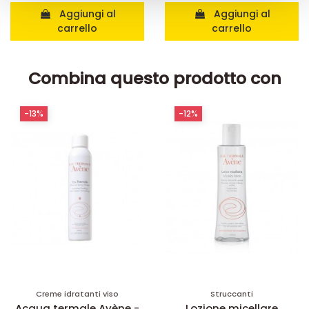
raccolto dal suo utilizzo dei loro servizi.
Aggiungi al
Aggiungi al
carrello
carrello
Combina questo prodotto con
-13%
-12%
Creme idratanti viso
Struccanti