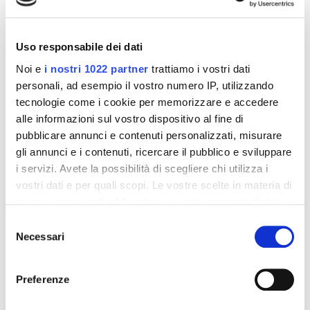
Altri prodotti che potrebbero
interessarti
Uso responsabile dei dati
Noi e
i nostri 1022 partner
trattiamo i vostri dati
-42%
-42%
personali, ad esempio il vostro numero IP, utilizzando
tecnologie come i cookie per memorizzare e accedere
alle informazioni sul vostro dispositivo al fine di
pubblicare annunci e contenuti personalizzati, misurare
gli annunci e i contenuti, ricercare il pubblico e sviluppare
i servizi. Avete la possibilità di scegliere chi utilizza i
vostri dati e per quali scopi. Le vostre scelte in materia di
privacy sono applicabili solo su questa proprietà digitale
in cui avete effettuato le vostre scelte. È possibile
Selezione
modificare o revocare il proprio consenso in qualsiasi
Necessari
del
momento dalla Dichiarazione sui cookie o facendo clic
consenso
Integratori per dimagrire
Integratori per dimagrire
sull'icona di attivazione della privacy.
Amin 21 K al cacao - 21
Amin 21 K neutro
Preferenze
bustine
55,18 €
55,18 €
32,00 €
32,00 €
Con il tuo consenso, vorremmo anche: