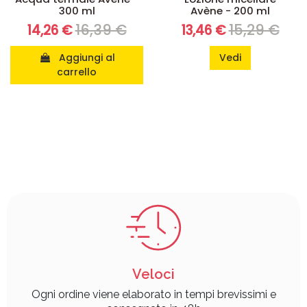
Acqua termale Avène -
Lozione micellare
300 ml
Avène - 200 ml
16,39 €
15,29 €
14,26 €
13,46 €
Aggiungi al
Vedi
carrello
Veloci
Ogni ordine viene elaborato in tempi brevissimi e