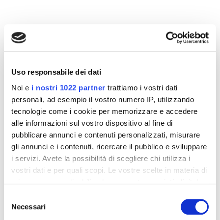
Altri prodotti che potrebbero
interessarti
-42%
-42%
Uso responsabile dei dati
Noi e
i nostri 1022 partner
trattiamo i vostri dati
personali, ad esempio il vostro numero IP, utilizzando
tecnologie come i cookie per memorizzare e accedere
alle informazioni sul vostro dispositivo al fine di
pubblicare annunci e contenuti personalizzati, misurare
gli annunci e i contenuti, ricercare il pubblico e sviluppare
i servizi. Avete la possibilità di scegliere chi utilizza i
vostri dati e per quali scopi. Le vostre scelte in materia di
privacy sono applicabili solo su questa proprietà digitale
in cui avete effettuato le vostre scelte. È possibile
Selezione
Integratori per dimagrire
Integratori per dimagrire
modificare o revocare il proprio consenso in qualsiasi
Necessari
Amin 21 K al cacao - 21
Amin 21 K neutro
del
bustine
momento dalla Dichiarazione sui cookie o facendo clic