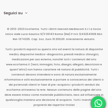
Seguici su
© 2013-2023 Ecofarma. Tutti i diritti riservati.
Mediacom S.r.l
a Socio
Unico
viale Luca Gaurico 9/11
00143
Roma
(RM)
P.IVA
12432541006
REA:
RM-1374205. Cap. Soc. Euro 10.000,00. Interamente versato.
Tutti i prodotti esposti su questo sito ed aventi la natura di dispositivi
medici, dispositivi medico-diagnostici, presidi medico chirurgici,
medicazioni per uso esterno, nonché tutti i contenuti del sito
www.ecofarma.it (testi, immagini, foto, disegni, allegati, descrizioni e
quant'altro) non hanno carattere né natura di pubblicità. Tutti i
contenuti devono intendersi e sono di natura esclusivamente
informativa e volti esclusivamente a portare a conoscenza dei clienti o
dei potenziali clienti in fase di pre-acquisto i prodotti venduti da
ecofarma attraverso la rete. Nessun contenuto delle pagine del sito
deve essere inteso come materiale pubblicitario, teso ad influenzare in
qualsivoglia maniera una decisione di acquisto. Tutti i marchi sono di
proprietà dei rispettivi titolari