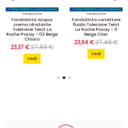
prenotazione
Disponibile su prenotazione
Disponibile su 
nta
Fondotinta
Fondoti
a acqua
Fondotinta correttore
Fondotinta 
atante
fluido Toleriane Teint
in polvere T
eint La
La Roche Posay - 11
Teint La Roch
 02 Beige
Beige Clair
11 Beige 
ro
27,49 €
3
23,64 €
27,58 €
7,49 €
Vedi
Vedi