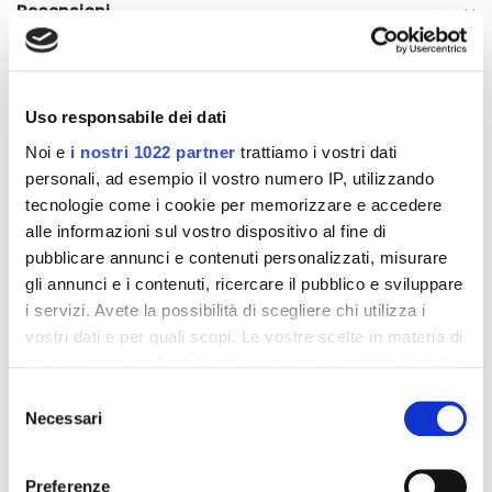
Recensioni
Uso responsabile dei dati
Altri prodotti che potrebbero
Noi e
i nostri 1022 partner
trattiamo i vostri dati
interessarti
personali, ad esempio il vostro numero IP, utilizzando
tecnologie come i cookie per memorizzare e accedere
alle informazioni sul vostro dispositivo al fine di
-42%
-42%
pubblicare annunci e contenuti personalizzati, misurare
gli annunci e i contenuti, ricercare il pubblico e sviluppare
i servizi. Avete la possibilità di scegliere chi utilizza i
vostri dati e per quali scopi. Le vostre scelte in materia di
privacy sono applicabili solo su questa proprietà digitale
in cui avete effettuato le vostre scelte. È possibile
Selezione
modificare o revocare il proprio consenso in qualsiasi
Necessari
del
momento dalla Dichiarazione sui cookie o facendo clic
consenso
sull'icona di attivazione della privacy.
Preferenze