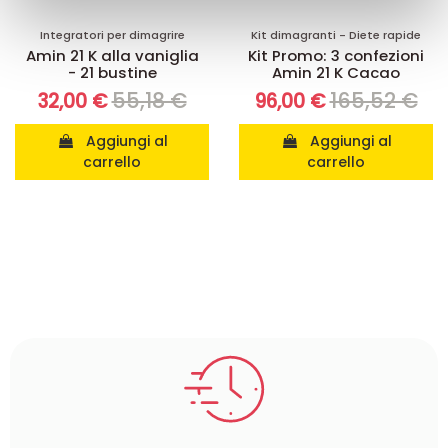
con altre informazioni che ha fornito loro o che hanno
Integratori per dimagrire
Kit dimagranti - Diete rapide
raccolto dal suo utilizzo dei loro servizi.
Amin 21 K alla vaniglia
Kit Promo: 3 confezioni
- 21 bustine
Amin 21 K Cacao
55,18 €
165,52 €
32,00 €
96,00 €
Aggiungi al
Aggiungi al
carrello
carrello