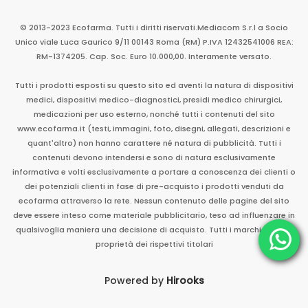
© 2013-2023 Ecofarma. Tutti i diritti riservati.
Mediacom S.r.l
a Socio
Unico
viale Luca Gaurico 9/11
00143
Roma
(RM)
P.IVA
12432541006
REA:
RM-1374205. Cap. Soc. Euro 10.000,00. Interamente versato.
Tutti i prodotti esposti su questo sito ed aventi la natura di dispositivi
medici, dispositivi medico-diagnostici, presidi medico chirurgici,
medicazioni per uso esterno, nonché tutti i contenuti del sito
www.ecofarma.it (testi, immagini, foto, disegni, allegati, descrizioni e
quant'altro) non hanno carattere né natura di pubblicità. Tutti i
contenuti devono intendersi e sono di natura esclusivamente
informativa e volti esclusivamente a portare a conoscenza dei clienti o
dei potenziali clienti in fase di pre-acquisto i prodotti venduti da
ecofarma attraverso la rete. Nessun contenuto delle pagine del sito
deve essere inteso come materiale pubblicitario, teso ad influenzare in
qualsivoglia maniera una decisione di acquisto. Tutti i marchi sono di
proprietà dei rispettivi titolari
Powered by
Hirooks