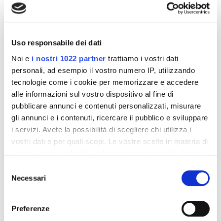
Iodio
105
μ
g
70 %
Formato:
La coppa Pesoforma al cioccolato è disponibile nella
Uso responsabile dei dati
porzione singola monopasto.
Noi e
i nostri 1022 partner
trattiamo i vostri dati
personali, ad esempio il vostro numero IP, utilizzando
Dettagli del prodotto
tecnologie come i cookie per memorizzare e accedere
alle informazioni sul vostro dispositivo al fine di
pubblicare annunci e contenuti personalizzati, misurare
About Pesoforma
gli annunci e i contenuti, ricercare il pubblico e sviluppare
i servizi. Avete la possibilità di scegliere chi utilizza i
Recensioni
vostri dati e per quali scopi. Le vostre scelte in materia di
privacy sono applicabili solo su questa proprietà digitale
in cui avete effettuato le vostre scelte. È possibile
Selezione
modificare o revocare il proprio consenso in qualsiasi
Necessari
del
momento dalla Dichiarazione sui cookie o facendo clic
consenso
Altri prodotti che potrebbero
sull'icona di attivazione della privacy.
Preferenze
interessarti