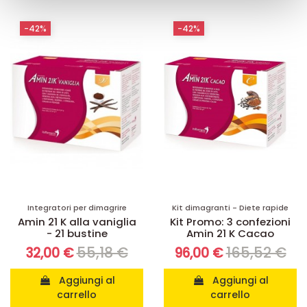
raccolto dal suo utilizzo dei loro servizi.
-42%
-42%
Integratori per dimagrire
Kit dimagranti - Diete rapide
Amin 21 K alla vaniglia
Kit Promo: 3 confezioni
- 21 bustine
Amin 21 K Cacao
55,18 €
165,52 €
32,00 €
96,00 €
Aggiungi al
Aggiungi al
carrello
carrello