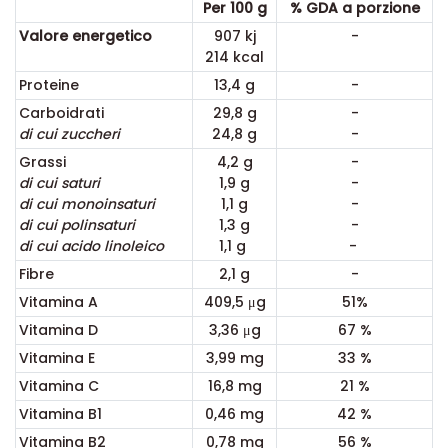
Per 100 g
% GDA a porzione
Valore energetico
907 kj
-
214 kcal
Proteine
13,4 g
-
Carboidrati
29,8 g
-
di cui zuccheri
24,8 g
-
Grassi
4,2 g
-
di cui saturi
1,9 g
-
di cui monoinsaturi
1,1 g
-
di cui polinsaturi
1,3 g
-
di cui acido linoleico
1,1 g
-
Fibre
2,1 g
-
Vitamina A
409,5
μ
g
51%
Vitamina D
3,36
μ
g
67 %
Vitamina E
3,99 mg
33 %
Vitamina C
16,8 mg
21 %
Vitamina B1
0,46 mg
42 %
Vitamina B2
0,78 mg
56 %