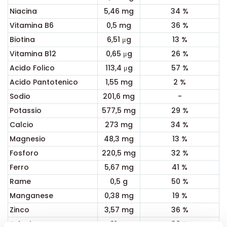
Niacina
5,46 mg
34 %
Vitamina B6
0,5 mg
36 %
Biotina
6,51
μ
g
13 %
Vitamina B12
0,65
μ
g
26 %
Acido Folico
113,4
μ
g
57 %
Acido Pantotenico
1,55 mg
2 %
Sodio
201,6 mg
-
Potassio
577,5 mg
29 %
Calcio
273 mg
34 %
Magnesio
48,3 mg
13 %
Fosforo
220,5 mg
32 %
Ferro
5,67 mg
41 %
Rame
0,5 g
50 %
Manganese
0,38 mg
19 %
Zinco
3,57 mg
36 %
Selenio
21
μ
g
38 %