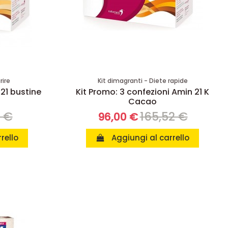
rire
Kit dimagranti - Diete rapide
 21 bustine
Kit Promo: 3 confezioni Amin 21 K
Cacao
8 €
165,52 €
96,00 €
rello
Aggiungi al carrello