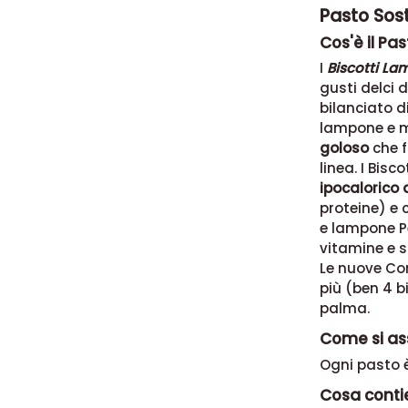
Pasto Sos
Cos'è il Pa
I
Biscotti L
gusti delci d
bilanciato d
lampone e 
goloso
che f
linea. I Bis
ipocalorico 
proteine) e 
e lampone Pe
vitamine e s
Le nuove Con
più (ben 4 b
palma.
Come si as
Ogni pasto è
Cosa contie