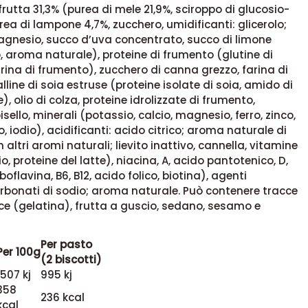
 frutta 31,3% (purea di mele 21,9%, sciroppo di glucosio-
urea di lampone 4,7%, zucchero, umidificanti: glicerolo;
agnesio, succo d’uva concentrato, succo di limone
 aroma naturale), proteine di frumento (glutine di
rina di frumento), zucchero di canna grezzo, farina di
lline di soia estruse (proteine isolate di soia, amido di
), olio di colza, proteine idrolizzate di frumento,
isello, minerali (potassio, calcio, magnesio, ferro, zinco,
, iodio), acidificanti: acido citrico; aroma naturale di
altri aromi naturali; lievito inattivo, cannella, vitamine
io, proteine del latte), niacina, A, acido pantotenico, D,
oflavina, B6, B12, acido folico, biotina), agenti
carbonati di sodio; aroma naturale. Può contenere tracce
ce (gelatina), frutta a guscio, sedano, sesamo e
Per pasto
Per 100g
(2 biscotti)
1507 kj
995 kj
358
236 kcal
kcal