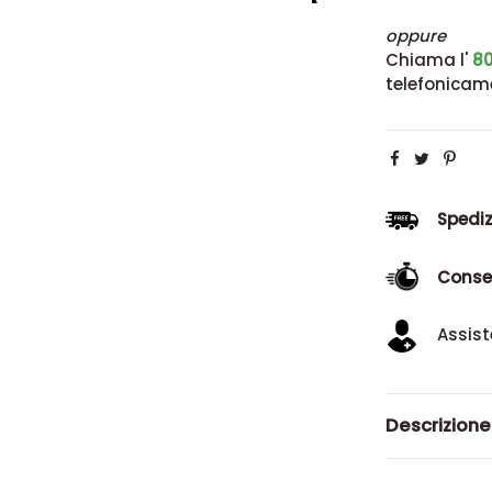
oppure
Chiama l'
80
telefonicam
Spediz
Conse
Assist
Descrizione