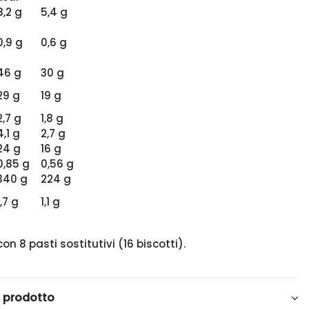
8,2 g
5,4 g
0,9 g
0,6 g
46 g
30 g
29 g
19 g
2,7 g
1,8 g
4,1 g
2,7 g
24 g
16 g
0,85 g
0,56 g
340 g
224 g
1,7 g
1,1 g
on 8 pasti sostitutivi (16 biscotti).
l prodotto