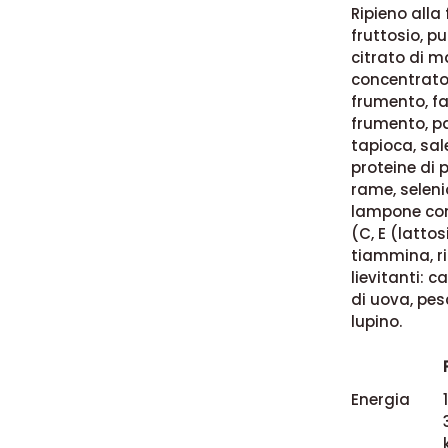
Ripieno alla
fruttosio, p
citrato di m
concentrato,
frumento, fa
frumento, pa
tapioca, sale
proteine di p
rame, selenio
lampone con 
(C, E (lattos
tiammina, rib
lievitanti: 
di uova, pes
lupino.
Energia