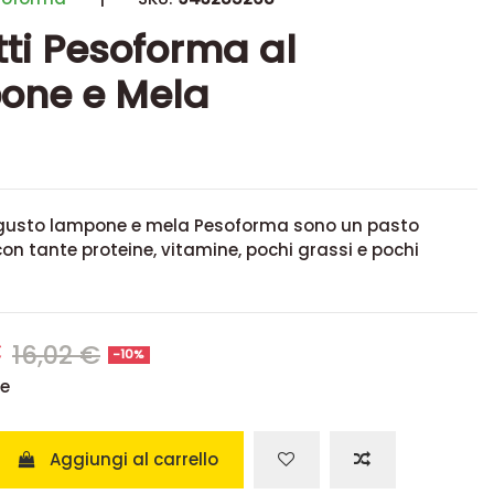
tti Pesoforma al
one e Mela
al gusto lampone e mela Pesoforma sono un pasto
con tante proteine, vitamine, pochi grassi e pochi
€
16,02 €
-10%
se
Aggiungi al carrello