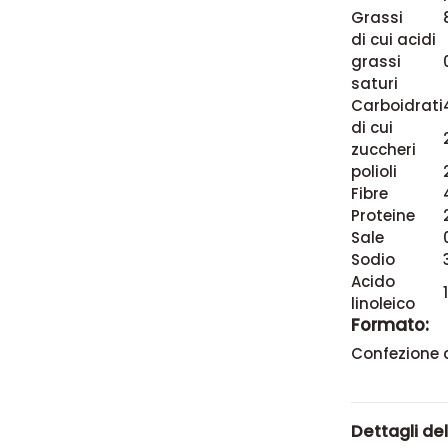
Grassi
di cui acidi
grassi
saturi
Carboidrati
di cui
zuccheri
polioli
Fibre
Proteine
Sale
Sodio
Acido
linoleico
Formato:
Confezione c
Dettagli de