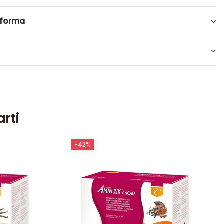
oforma
arti
-42%