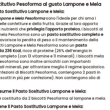
titutivo Pesoforma al gusto Lampone e Mela
sto Sostitutivo Lampone e Mela:
ampone e Mela Pesoforma
sono l'ideale per chi ama i
elle confetture e della frutta. Grazie al loro apporto
i nutrienti che
privilegia l'apporto proteico
, i biscotti al
mela Pesoforma sono un
pasto sostitutivo completo e
avorisce la perdita di peso o il mantenimento della
cotti Lampone e Mela Pesoforma sono un
pasto
da 236 Kcal
, ricco di proteine (26% dell’energia in
completo (con 13 vitamine e 11 minerali). I biscotti mela
soforma sono inoltre arricchiti con importanti
ali minerali, per affrontare meglio il regime ipocalorico.
fezioni di Biscotti Pesoforma, contengono 2 pasti in
iscotti in più per confezione). Non contengono olio di
sume il Pasto Sositutivo Lampone e Mela:
 costituito da 2 biscotti Pesoforma al lampone e mela.
ne il Pasto Sostitutivo Lampone e Mela: