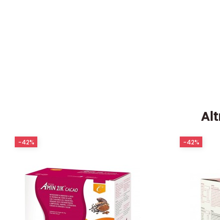
Alt
-42%
-42%