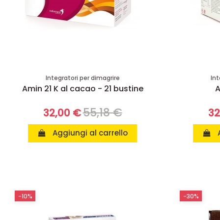
Integratori per dimagrire
Int
Amin 21 K al cacao - 21 bustine
A
55,18 €
32,00 €
32
Aggiungi al carrello
-10%
-30%