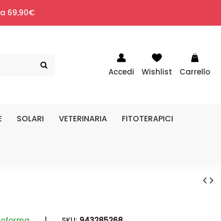
i a 69,90€
Accedi
Wishlist
Carrello
E
SOLARI
VETERINARIA
FITOTERAPICI
soforma
|
SKU:
943285268