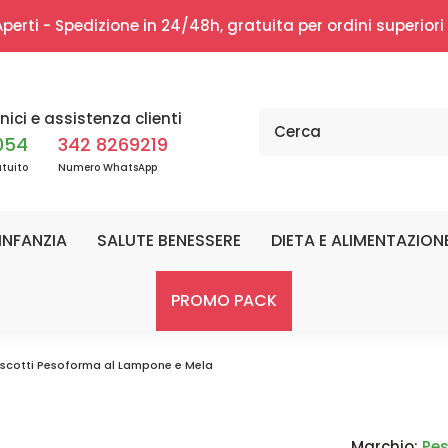
erti - Spedizione in 24/48h, gratuita per ordini superior
nici e assistenza clienti
054
342 8269219
tuito
Numero WhatsApp
INFANZIA
SALUTE BENESSERE
DIETA E ALIMENTAZION
PROMO PACK
iscotti Pesoforma al Lampone e Mela
Marchio:
Pe