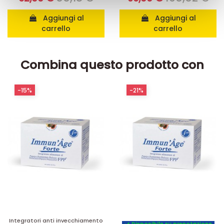
con altre informazioni che ha fornito loro o che hanno
raccolto dal suo utilizzo dei loro servizi.
Aggiungi al
Aggiungi al
carrello
carrello
Combina questo prodotto con
-15%
-21%
Integratori anti invecchiamento