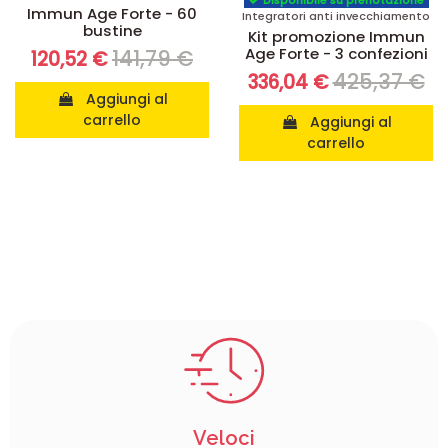
Disponibile su prenotazione
Immun Age Forte - 60
Integratori anti invecchiamento
bustine
Kit promozione Immun
Age Forte - 3 confezioni
141,79 €
120,52 €
425,37 €
336,04 €
Aggiungi al
carrello
Aggiungi al
carrello
Veloci