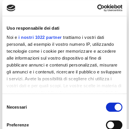
Altri prodotti che potrebbero
interessarti
Uso responsabile dei dati
-42%
-42%
Noi e
i nostri 1022 partner
trattiamo i vostri dati
personali, ad esempio il vostro numero IP, utilizzando
tecnologie come i cookie per memorizzare e accedere
alle informazioni sul vostro dispositivo al fine di
pubblicare annunci e contenuti personalizzati, misurare
gli annunci e i contenuti, ricercare il pubblico e sviluppare
i servizi. Avete la possibilità di scegliere chi utilizza i
vostri dati e per quali scopi. Le vostre scelte in materia di
privacy sono applicabili solo su questa proprietà digitale
in cui avete effettuato le vostre scelte. È possibile
Selezione
modificare o revocare il proprio consenso in qualsiasi
Necessari
Integratori per dimagrire
Integratori per dimagrire
del
Amin 21 K al cacao - 21
Amin 21 K neutro
momento dalla Dichiarazione sui cookie o facendo clic
consenso
bustine
sull'icona di attivazione della privacy.
55,18 €
55,18 €
32,00 €
32,00 €
Preferenze