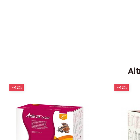
Alt
-42%
-42%