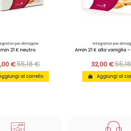
egratori per dimagrire
Integratori per dimag
min 21 K neutro
Amin 21 K alla vaniglia -
55,18 €
55,1
,00 €
32,00 €
Aggiungi al carrello
Aggiungi al car