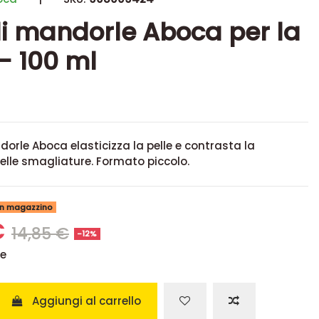
di mandorle Aboca per la
 - 100 ml
ndorle Aboca
elasticizza la pelle e contrasta la
lle smagliature. Formato piccolo.
 in magazzino
€
14,85 €
-12%
se
Aggiungi al carrello