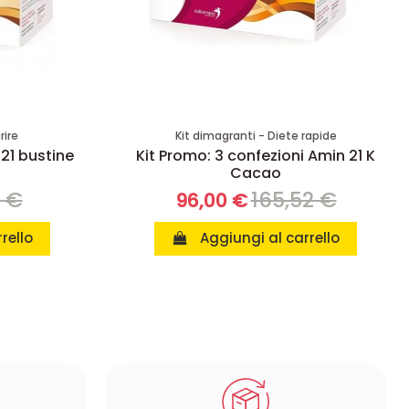
rire
Kit dimagranti - Diete rapide
 21 bustine
Kit Promo: 3 confezioni Amin 21 K
Cacao
8 €
165,52 €
96,00 €
rello
Aggiungi al carrello