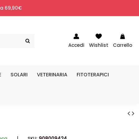
i a 69,90€
Accedi
Wishlist
Carrello
E
SOLARI
VETERINARIA
FITOTERAPICI
oca
|
SKU:
908009424