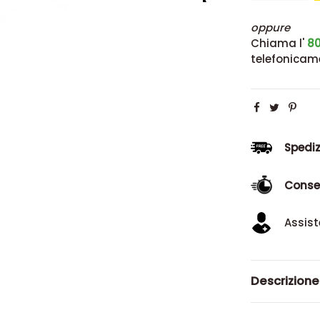
oppure
Chiama l'
80
telefonicam
Spediz
Conse
Assist
Descrizione