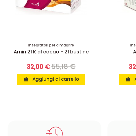
Integratori per dimagrire
Int
Amin 21 K al cacao - 21 bustine
A
55,18 €
32,00 €
32
Aggiungi al carrello