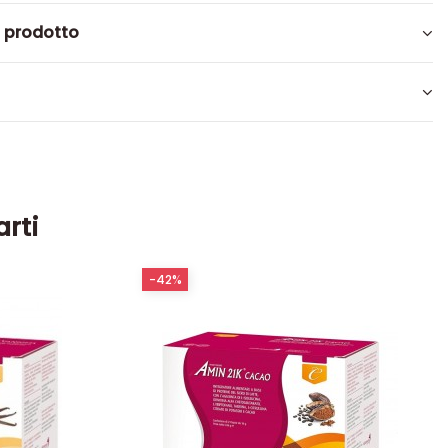
l prodotto
arti
-42%