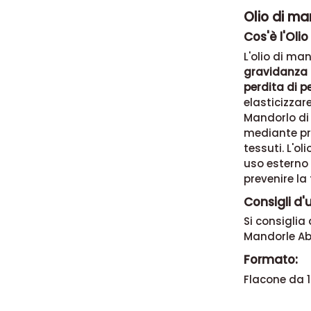
Olio di m
Cos'è l'Oli
L'olio di ma
gravidanza 
perdita di p
elasticizzare
Mandorlo di 
mediante pre
tessuti. L'o
uso esterno 
prevenire la
Consigli d'
Si consiglia
Mandorle Ab
Formato:
Flacone da 1