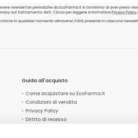
cevere newsletter periodiche da EcoFarma.it e confermo di aver preso vis
rivacy sul trattamento dati. Clicca per leggere informativa
Privacy Policy
crizione in qualsiasi momento attraverso il link presente in ciascuna newslett
Guida all'acquisto
Come acquistare su EcoFarma.it
Condizioni di vendita
Privacy Policy
Diritto di recesso
Dati per il bonifico bancario
Informativa sull'uso dei cookie