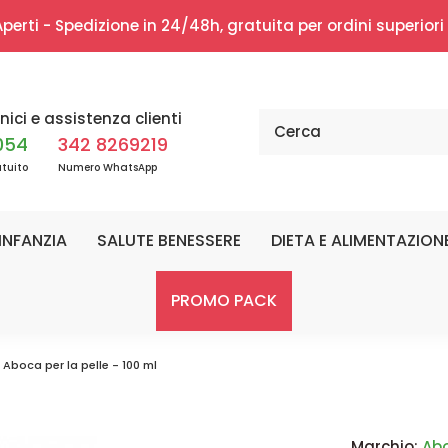
erti - Spedizione in 24/48h, gratuita per ordini superior
nici e assistenza clienti
054
342 8269219
tuito
Numero WhatsApp
INFANZIA
SALUTE BENESSERE
DIETA E ALIMENTAZION
PROMO PACK
 Aboca per la pelle - 100 ml
Marchio:
Ab