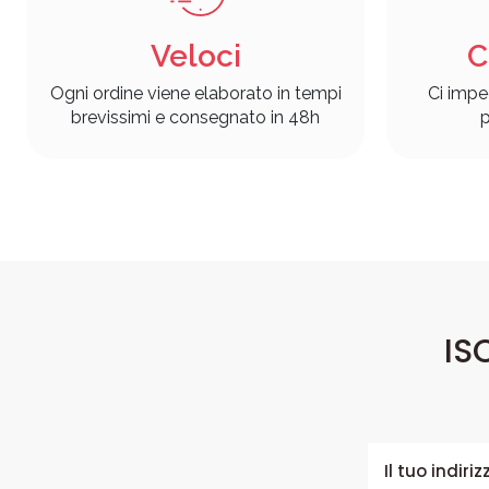
Veloci
C
Ogni ordine viene elaborato in tempi
Ci impe
brevissimi e consegnato in 48h
p
IS