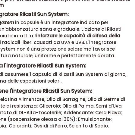
em
egratore Rilastil Sun System:
 System
in capsule è un integratore indicato per
n'abbronzatura sana e graduale. L'azione di Rilastil
aiuta infatti a
rinforzare le capacità di difesa della
 radicali liberi causati da UVA e UVB. L'integratore
 System non è una protezione solare ma favorisce
tura naturale, uniforme e perfettamente dorata.
 l'integratore Rilastil Sun System:
 di assumere 1 capsula di Rilastil Sun System al giorno,
a delle esposizioni solari.
ne l'integratore Rilastil Sun System:
Gelatina Alimentare, Olio di Borragine, Olio di Germe di
e di resistenza: Glicerolo; Olio di Palma, Semi d'Uva
etato di DL-Alfa-Tocoferile; Addensante: Cera Flava;
ne (sospensione oleosa al 30%); Emulsionante:
oia; Coloranti: Ossidi di Ferro, Selenito di Sodio.