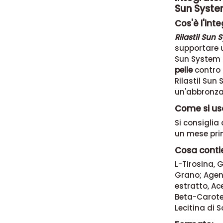
Sun Syst
Cos'è l'int
Rilastil Sun
supportare u
Sun System 
pelle
contro i
Rilastil Sun
un'abbronza
Come si usa
Si consiglia
un mese prim
Cosa contie
L-Tirosina, 
Grano; Agent
estratto, Ac
Beta-Carote
Lecitina di S