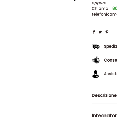
oppure
Chiama l'
80
telefonicam
Spediz
Conse
Assist
Descrizione
Integrator