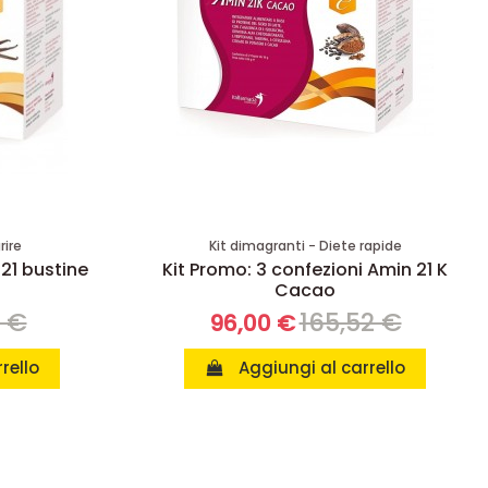
rire
Kit dimagranti - Diete rapide
 21 bustine
Kit Promo: 3 confezioni Amin 21 K
Cacao
8 €
165,52 €
96,00 €
rello
Aggiungi al carrello