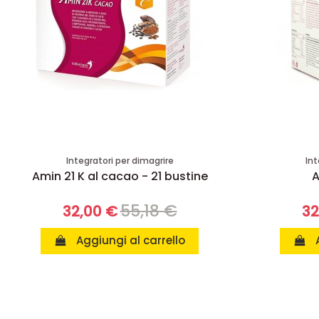
Integratori per dimagrire
Int
Amin 21 K al cacao - 21 bustine
A
55,18 €
32,00 €
32
Aggiungi al carrello