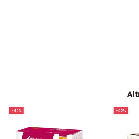
Alt
-42%
-42%