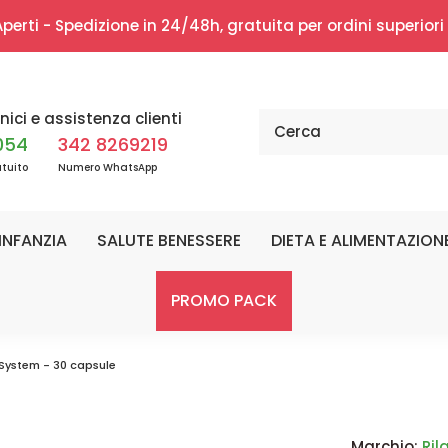
erti - Spedizione in 24/48h, gratuita per ordini superior
nici e assistenza clienti
054
342 8269219
tuito
Numero WhatsApp
INFANZIA
SALUTE BENESSERE
DIETA E ALIMENTAZION
PROMO PACK
n System - 30 capsule
Marchio:
Rila