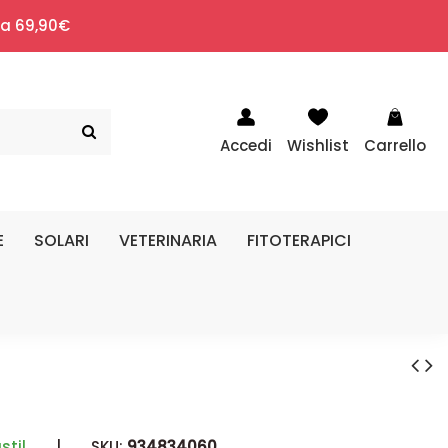
i a 69,90€
Accedi
Wishlist
Carrello
E
SOLARI
VETERINARIA
FITOTERAPICI
stil
|
SKU:
934834060