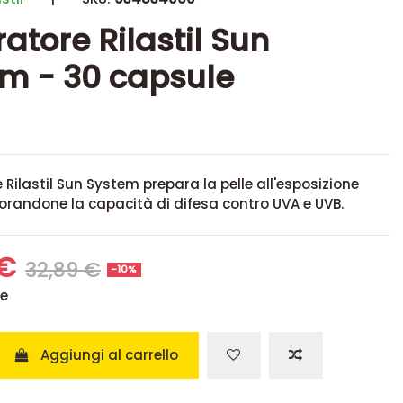
ratore Rilastil Sun
m - 30 capsule
e Rilastil Sun System prepara la pelle all'esposizione
iorandone la capacità di difesa contro UVA e UVB.
 €
32,89 €
-10%
se
Aggiungi al carrello