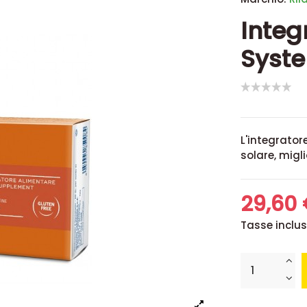
Integ
Syste
L'integrator
solare, migl
29,60
Tasse inclu