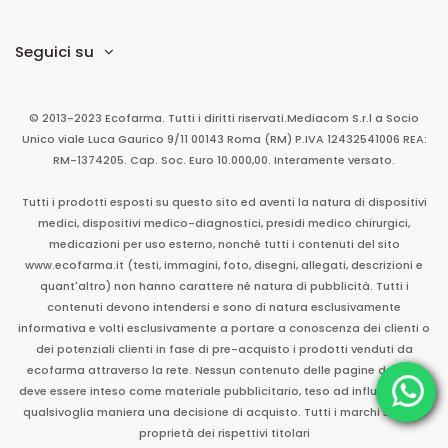
Seguici su
© 2013-2023 Ecofarma. Tutti i diritti riservati.
Mediacom S.r.l
a Socio
Unico
viale Luca Gaurico 9/11
00143
Roma
(RM)
P.IVA
12432541006
REA:
RM-1374205. Cap. Soc. Euro 10.000,00. Interamente versato.
Tutti i prodotti esposti su questo sito ed aventi la natura di dispositivi
medici, dispositivi medico-diagnostici, presidi medico chirurgici,
medicazioni per uso esterno, nonché tutti i contenuti del sito
www.ecofarma.it (testi, immagini, foto, disegni, allegati, descrizioni e
quant'altro) non hanno carattere né natura di pubblicità. Tutti i
contenuti devono intendersi e sono di natura esclusivamente
informativa e volti esclusivamente a portare a conoscenza dei clienti o
dei potenziali clienti in fase di pre-acquisto i prodotti venduti da
ecofarma attraverso la rete. Nessun contenuto delle pagine del sito
deve essere inteso come materiale pubblicitario, teso ad influenzare in
qualsivoglia maniera una decisione di acquisto. Tutti i marchi sono di
proprietà dei rispettivi titolari