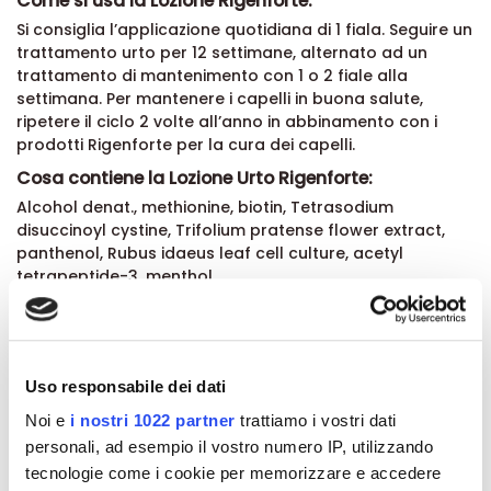
Come si usa la Lozione Rigenforte:
Si consiglia l’applicazione quotidiana di 1 fiala. Seguire un
trattamento urto per 12 settimane, alternato ad un
trattamento di mantenimento con 1 o 2 fiale alla
settimana. Per mantenere i capelli in buona salute,
ripetere il ciclo 2 volte all’anno in abbinamento con i
prodotti Rigenforte per la cura dei capelli.
Cosa contiene la Lozione Urto Rigenforte:
Alcohol denat., methionine, biotin, Tetrasodium
disuccinoyl cystine, Trifolium pratense flower extract,
panthenol, Rubus idaeus leaf cell culture, acetyl
tetrapeptide-3, menthol.
Eccipienti: aqua, butylene glycol, parfum, glycerin,
dextran.
Formato:
Pack con 12 fiale da 10 ml.
Uso responsabile dei dati
Noi e
i nostri 1022 partner
trattiamo i vostri dati
personali, ad esempio il vostro numero IP, utilizzando
Dettagli del prodotto
tecnologie come i cookie per memorizzare e accedere