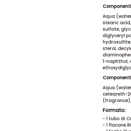
Componenti 
Aqua (water)
stearic acid
sulfate, glyc
diglyceryl p
hydrosulfite
sterol, decy
diaminophen
1-naphthol,
ethoxydiglyc
Componenti 
Aqua (water)
ceteareth-20
(fragrance),
Formato:
- 1 tubo di 
- 1 flacone R