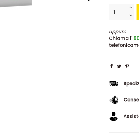
oppure
Chiama l'
80
telefonicam
Spediz
Conse
Assist