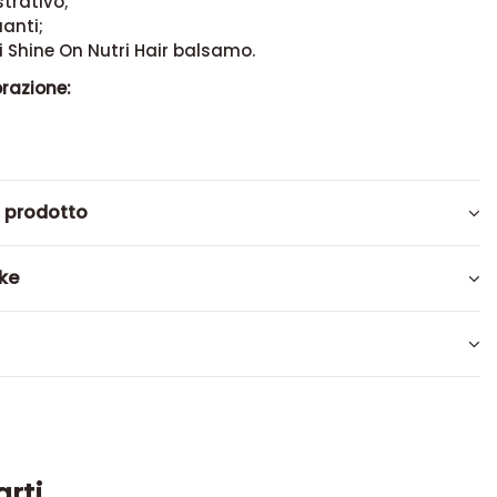
ustrativo;
uanti;
di Shine On Nutri Hair balsamo.
razione:
l prodotto
ike
arti