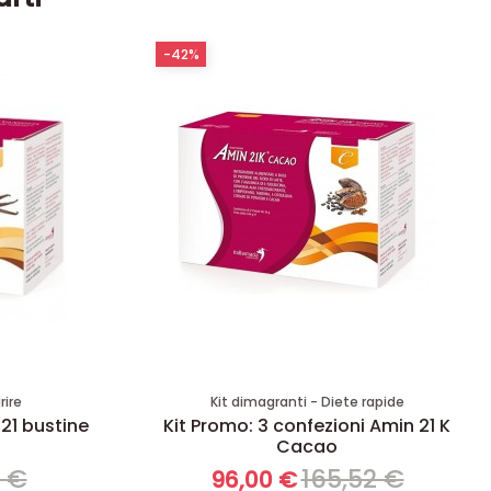
-42%
rire
Kit dimagranti - Diete rapide
 21 bustine
Kit Promo: 3 confezioni Amin 21 K
Cacao
8 €
165,52 €
96,00 €