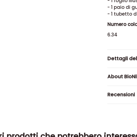
- 1 foglio ill
- 1 paio di g
- 1 tubetto 
Numero colo
6.34
Dettagli de
About BioN
Recensioni
ri prodotti che potrebbero interess