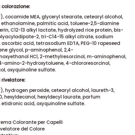
colorazione:
, cocamide MEA, glyceryl stearate, cetearyl alcohol,
, ethanolamine, palmitic acid, toluene-2,5-diamine
erin, C12-13 alkyl lactate, hydrolyzed rice protein, bis-
olyacyladipate-2, tri-C14-15 alkyl citrate, sodium
, ascorbic acid, tetrasodium EDTA, PEG-10 rapeseed
lene glycol, p-aminophenol, 2,4-
oxyethanol HCl, 2-methylresorcinol, m-aminophenol,
 4-amino-2-hydroxytoluene, 4-chlororesorcinol,
ol, oxyquinoline sulfate.
rivelatore:
, hydrogen peroxide, cetearyl alcohol, laureth-3,
, hexyldecanol, hexyldecyl laurate, parfum
 etidronic acid, oxyquinoline sulfate.
Crema Colorante per Capelli
ivelatore del Colore