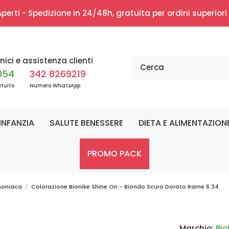
erti - Spedizione in 24/48h, gratuita per ordini superior
nici e assistenza clienti
054
342 8269219
tuito
Numero WhatsApp
INFANZIA
SALUTE BENESSERE
DIETA E ALIMENTAZION
PROMO PACK
moniaca
Colorazione Bionike Shine On - Biondo Scuro Dorato Rame 6.34
Marchio:
Bio