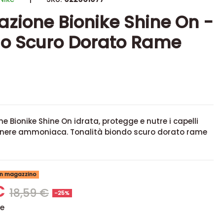
azione Bionike Shine On -
o Scuro Dorato Rame
ne Bionike Shine On idrata, protegge e nutre i capelli
nere ammoniaca. Tonalità biondo scuro dorato rame
 in magazzino
€
18,59 €
-25%
se