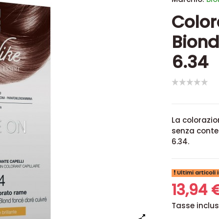
Color
Biond
6.34
La colorazio
senza conte
6.34.
Ultimi articoli
13,94 
Tasse inclu