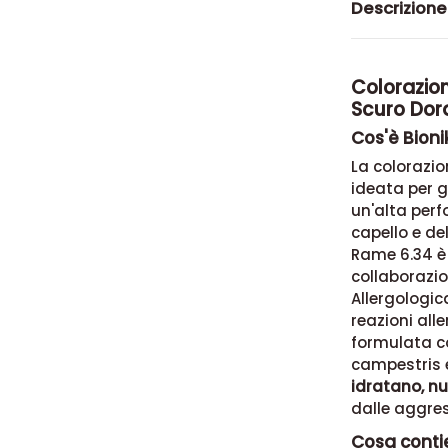
Descrizione
Colorazio
Scuro Do
Cos'è Bioni
La colorazio
ideata per g
un'alta perf
capello e de
Rame 6.34 è 
collaborazio
Allergologica
reazioni alle
formulata co
campestris e
idratano, nu
dalle aggres
Cosa contie