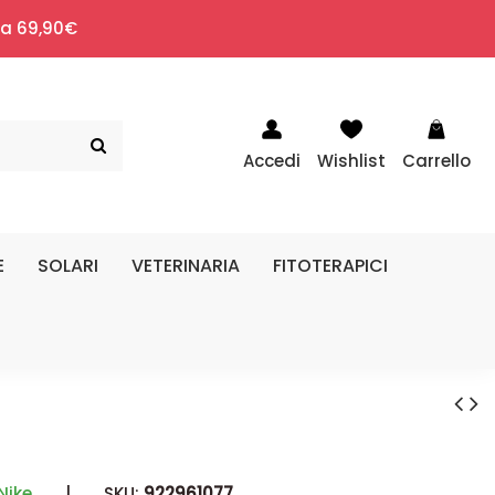
i a 69,90€
Accedi
Wishlist
Carrello
E
SOLARI
VETERINARIA
FITOTERAPICI
Nike
|
SKU:
922961077