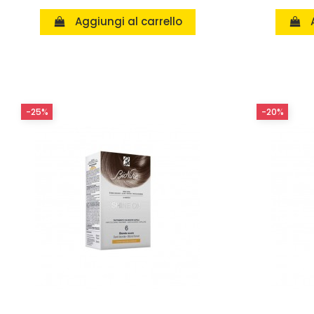
Aggiungi al carrello
-25%
-20%