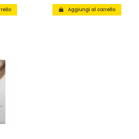
rello
Aggiungi al carrello