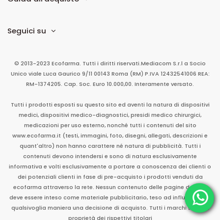
Seguici su
© 2013-2023 Ecofarma. Tutti i diritti riservati.
Mediacom S.r.l
a Socio
Unico
viale Luca Gaurico 9/11
00143
Roma
(RM)
P.IVA
12432541006
REA:
RM-1374205. Cap. Soc. Euro 10.000,00. Interamente versato.
Tutti i prodotti esposti su questo sito ed aventi la natura di dispositivi
medici, dispositivi medico-diagnostici, presidi medico chirurgici,
medicazioni per uso esterno, nonché tutti i contenuti del sito
www.ecofarma.it (testi, immagini, foto, disegni, allegati, descrizioni e
quant'altro) non hanno carattere né natura di pubblicità. Tutti i
contenuti devono intendersi e sono di natura esclusivamente
informativa e volti esclusivamente a portare a conoscenza dei clienti o
dei potenziali clienti in fase di pre-acquisto i prodotti venduti da
ecofarma attraverso la rete. Nessun contenuto delle pagine del sito
deve essere inteso come materiale pubblicitario, teso ad influenzare in
qualsivoglia maniera una decisione di acquisto. Tutti i marchi sono di
proprietà dei rispettivi titolari