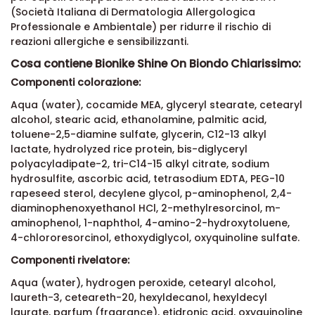
(Società Italiana di Dermatologia Allergologica
Professionale e Ambientale) per ridurre il rischio di
reazioni allergiche e sensibilizzanti.
Cosa contiene Bionike Shine On Biondo Chiarissimo:
Componenti colorazione:
Aqua (water), cocamide MEA, glyceryl stearate, cetearyl
alcohol, stearic acid, ethanolamine, palmitic acid,
toluene-2,5-diamine sulfate, glycerin, C12-13 alkyl
lactate, hydrolyzed rice protein, bis-diglyceryl
polyacyladipate-2, tri-C14-15 alkyl citrate, sodium
hydrosulfite, ascorbic acid, tetrasodium EDTA, PEG-10
rapeseed sterol, decylene glycol, p-aminophenol, 2,4-
diaminophenoxyethanol HCl, 2-methylresorcinol, m-
aminophenol, 1-naphthol, 4-amino-2-hydroxytoluene,
4-chlororesorcinol, ethoxydiglycol, oxyquinoline sulfate.
Componenti rivelatore:
Aqua (water), hydrogen peroxide, cetearyl alcohol,
laureth-3, ceteareth-20, hexyldecanol, hexyldecyl
laurate, parfum (fragrance), etidronic acid, oxyquinoline