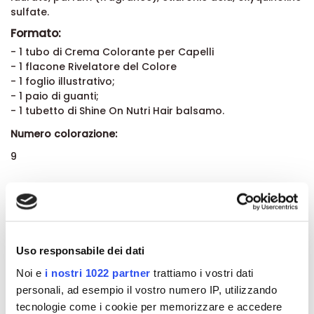
sulfate.
Formato:
- 1 tubo di Crema Colorante per Capelli
- 1 flacone Rivelatore del Colore
- 1 foglio illustrativo;
- 1 paio di guanti;
- 1 tubetto di Shine On Nutri Hair balsamo.
Numero colorazione:
9
Dettagli del prodotto
About BioNike
Uso responsabile dei dati
Noi e
i nostri 1022 partner
trattiamo i vostri dati
Recensioni
personali, ad esempio il vostro numero IP, utilizzando
tecnologie come i cookie per memorizzare e accedere