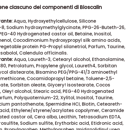
ene ciascuno dei componenti di Bioscalin
rante:
Aqua, Hydroxyethylcellulose, Silicone
8, Sodium hydroxymethylglycinate, PPG-26-Buteth-26,
 PEG-40 Hydrogenated castor oil, Betaine, Inositol,
thenol, Cocodimonium hydroxypropyl silk amino acids,
egetable protein PG-Propyl silanetriol, Parfum, Taurine,
sabolol, Calendula offìcinalis.
ante:
Aqua, Laureth-3, Cetearyl alcohol, Ethanolamine,
80, Petrolatum, Propylene glycol, Laureth4, Sorbitan
lycol distearate, Bisamino PEG/PPG-41/3 aminoethyl
imethicone, Cocamidopropyl betaine, Toluene-2,5-
ate, Sorbitan oleate, Giycery! isostearate, Cocos
l, Oley! alcohol, Stearic acid, PEG-40 Hydrogenated
arfum, Polyquaternium-22, Xylitol, Inositol, Taurine,
cium pantothenate, Spermidine HCI, Biotin, Ceteareth-
 acid, Ethylene/styrene/acrylates copolymer, Ceramide
ted castor oil, Cera alba, Lecithin, Tetrasodium EDTA,
sulfite, Sodium sulfite, Erythorbic acid, Etidronic acid,
, Propylparaben, Methylparaben, Imidazolidinyl urea,