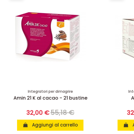
Integratori per dimagrire
Int
Amin 21 K al cacao - 21 bustine
A
55,18 €
32,00 €
32
Aggiungi al carrello