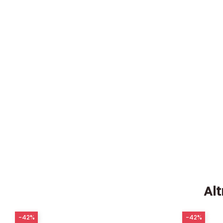
Alt
-42%
-42%