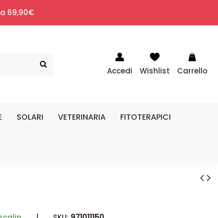
i a 69,90€
Accedi
Wishlist
Carrello
E
SOLARI
VETERINARIA
FITOTERAPICI
scalin
|
SKU:
971011150