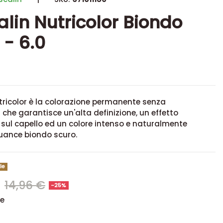
alin Nutricolor Biondo
 - 6.0
tricolor è la colorazione permanente senza
he garantisce un'alta definizione, un effetto
 sul capello ed un colore intenso e naturalmente
Nuance biondo scuro.
le
€
14,96 €
-25%
se