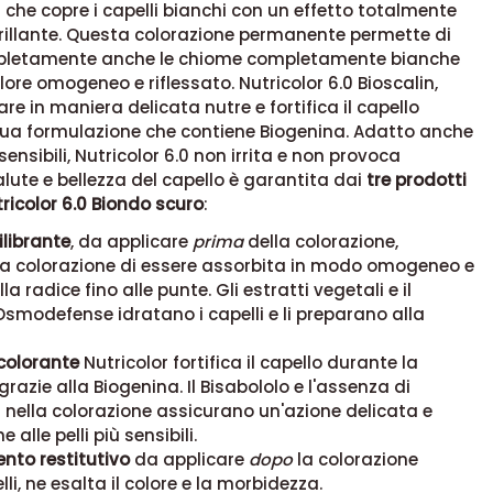
he copre i capelli bianchi con un effetto totalmente
rillante. Questa colorazione permanente permette di
pletamente anche le chiome completamente bianche
olore omogeneo e riflessato. Nutricolor 6.0 Bioscalin,
are in maniera delicata nutre e fortifica il capello
sua formulazione che contiene Biogenina.
Adatto anche
ù sensibili, Nutricolor 6.0 non irrita e non provoca
alute e bellezza del capello è garantita dai
tre prodotti
tricolor 6.0 Biondo scuro
:
ilibrante
, da applicare
prima
della colorazione,
la colorazione di essere assorbita in modo omogeneo e
la radice fino alle punte. Gli estratti vegetali e il
modefense idratano i capelli e li preparano alla
colorante
Nutricolor fortifica il capello durante la
razie alla Biogenina. Il Bisabololo e l'assenza di
ella colorazione assicurano un'azione delicata e
alle pelli più sensibili.
nto restitutivo
da applicare
dopo
la colorazione
lli, ne esalta il colore e la morbidezza.