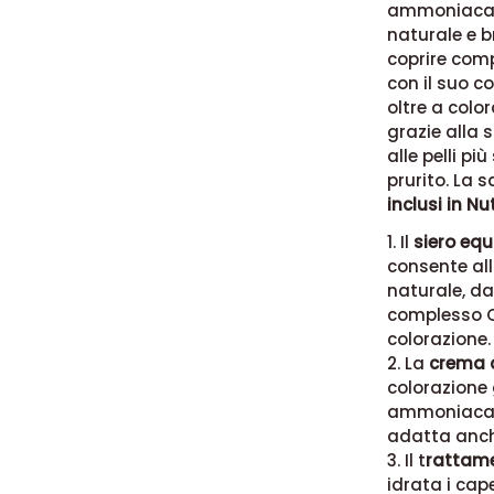
ammoniaca c
naturale e b
coprire com
con il suo c
oltre a color
grazie alla 
alle pelli pi
prurito.
La s
inclusi in Nu
1. Il
siero equ
consente al
naturale, dal
complesso Os
colorazione.
2. La
crema 
colorazione g
ammoniaca n
adatta anche 
3. Il t
rattame
idrata i cape