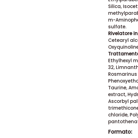
Silica, Isoc
methylparab
m-Aminophen
sulfate.
Rivelatore i
Cetearyl alc
Oxyquinoline
Trattamento
Ethylhexyl 
32, Limnanth
Rosmarinus of
Phenoxyethan
Taurine, Am
extract, Hyd
Ascorbyl pal
trimethicon
chloride, Po
pantothenate
Formato: