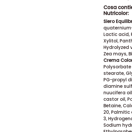
Cosa conti
Nutricolor:
Siero Equilib
quaternium-
Lactic acid,
Xylitol, Pan
Hydrolyzed v
Zea mays, Bi
Crema Color
Polysorbate 
stearate, G
PG-propyl d
diamine sulf
nuucifera oi
castor oil, P
Betaine, Cal
20, Palmitic
3, Hydrogena
Sodium hydro
Ethylparaben