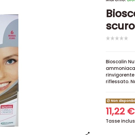
Biosc
scuro
Bioscalin Nu
ammoniaca c
rinvigorente
riflessato. 
Non disponibi
11,22 
Tasse inclu