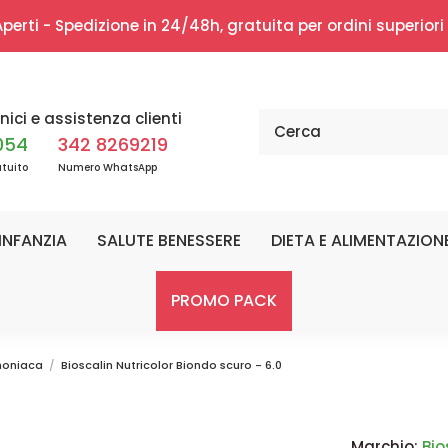
erti - Spedizione in 24/48h, gratuita per ordini superior
nici e assistenza clienti
054
342 8269219
tuito
Numero WhatsApp
INFANZIA
SALUTE BENESSERE
DIETA E ALIMENTAZION
PROMO PACK
moniaca
Bioscalin Nutricolor Biondo scuro - 6.0
Marchio:
Bio