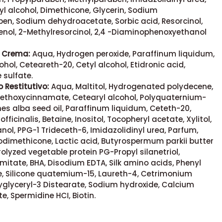
etyl alcohol, Dimethicone, Glycerin, Sodium
en, Sodium dehydroacetate, Sorbic acid, Resorcinol,
ol, 2-Methylresorcinol, 2,4 -Diaminophenoxyethanol
n Crema:
Aqua, Hydrogen peroxide, Paraffinum liquidum,
ohol, Ceteareth-20, Cetyl alcohol, Etidronic acid,
 sulfate.
 Restitutivo:
Aqua, Maltitol, Hydrogenated polydecene,
methoxycinnamate, Cetearyl alcohol, Polyquaternium-
es alba seed oil, Paraffinum liquidum, Ceteth-20,
ficinalis, Betaine, Inositol, Tocopheryl acetate, Xylitol,
ol, PPG-1 Trideceth-6, Imidazolidinyl urea, Parfum,
odimethicone, Lactic acid, Butyrospermum parkii butter
rolyzed vegetable protein PG-Propyl silanetriol,
mitate, BHA, Disodium EDTA, Silk amino acids, Phenyl
e, Silicone quatemium-15, Laureth-4, Cetrimonium
lyglyceryl-3 Distearate, Sodium hydroxide, Calcium
, Spermidine HCI, Biotin.