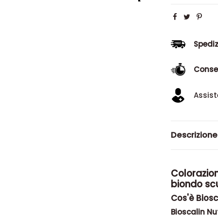
Spediz
Conse
Assist
Descrizione
Colorazio
biondo sc
Cos'è Biosca
Bioscalin Nu