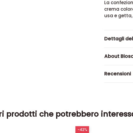
La confezion
crema colora
usa e getta,
Dettagli de
About Biosc
Recensioni
ri prodotti che potrebbero interess
-42%