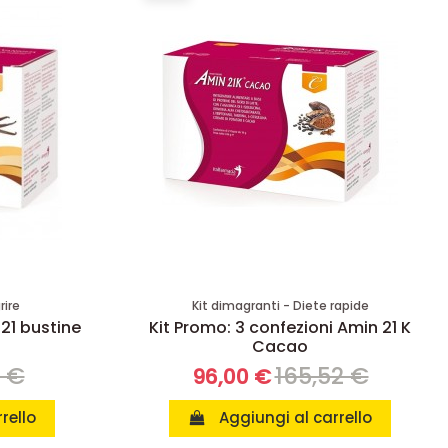
rire
Kit dimagranti - Diete rapide
 21 bustine
Kit Promo: 3 confezioni Amin 21 K
Cacao
8 €
165,52 €
96,00 €
rello
Aggiungi al carrello