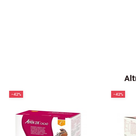
Alt
-42%
-42%