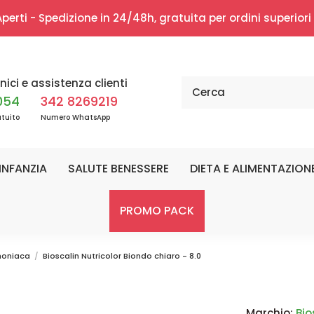
erti - Spedizione in 24/48h, gratuita per ordini superior
nici e assistenza clienti
054
342 8269219
tuito
Numero WhatsApp
INFANZIA
SALUTE BENESSERE
DIETA E ALIMENTAZION
PROMO PACK
moniaca
Bioscalin Nutricolor Biondo chiaro - 8.0
Marchio:
Bio