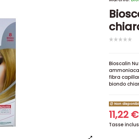
Biosc
chiar
Bioscalin Nu
ammoniaca c
fibra capil
biondo chiar
Non disponibi
11,22 
Tasse inclu