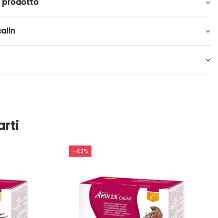
l prodotto
alin
arti
-42%