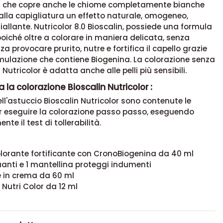
che copre anche le chiome completamente bianche
lla capigliatura un effetto naturale, omogeneo,
briallante. Nutricolor 8.0 Bioscalin, possiede una formula
oiché oltre a colorare in maniera delicata, senza
nza provocare prurito, nutre e fortifica il capello grazie
mulazione che contiene Biogenina.
La colorazione senza
tricolor è adatta anche alle pelli più sensibili.
 la colorazione Bioscalin Nutricolor :
dell'astuccio Bioscalin Nutricolor sono contenute le
er eseguire la colorazione passo passo, eseguendo
te il test di tollerabilità.
olorante fortificante con CronoBiogenina da 40 ml
guanti e 1 mantellina proteggi indumenti
re in crema da 60 ml
Nutri Color da 12 ml