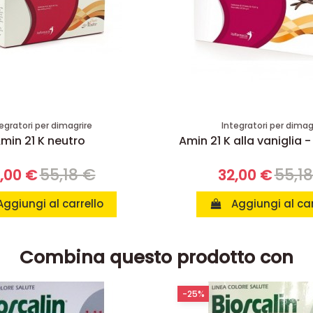
egratori per dimagrire
Integratori per dimag
min 21 K neutro
Amin 21 K alla vaniglia -
55,18 €
55,1
,00 €
32,00 €
Aggiungi al carrello
Aggiungi al car
Combina questo prodotto con
-25%