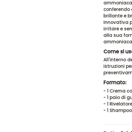
ammoniaca 
conferendo a
brillante e 
innovativa p
irritare e se
alla sua for
ammoniaca Nu
Come si usa
All'interno 
istruzioni p
preventivamen
Formato:
- 1 Crema c
- 1 paio di 
- 1 Rivelato
- 1 Shampoo 