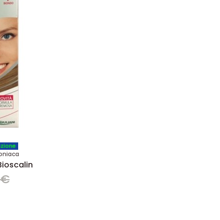
azione
oniaca
Bioscalin
 €