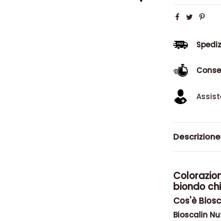
Spediz
Conse
Assist
Descrizione
Colorazio
biondo ch
Cos'è Biosca
Bioscalin Nu