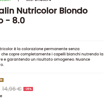
alin Nutricolor Biondo
o - 8.0
tricolor è la colorazione permanente senza
he copre completamente i capelli bianchi nutrendo la
lare e garantendo un risultato omogeneo. Nuance
o.
le
€
14,96 €
-25%
se