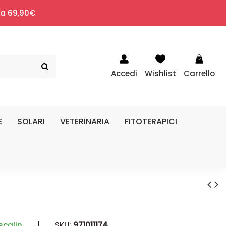
i a 69,90€
Accedi
Wishlist
Carrello
E
SOLARI
VETERINARIA
FITOTERAPICI
scalin
|
SKU:
971011174