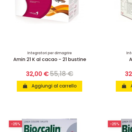
Integratori per dimagrire
Int
Amin 21 K al cacao - 21 bustine
A
55,18 €
32,00 €
32
Aggiungi al carrello
-25%
-25%