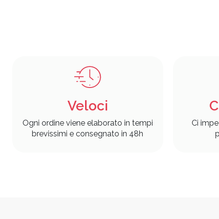
Veloci
C
Ogni ordine viene elaborato in tempi
Ci impe
brevissimi e consegnato in 48h
p