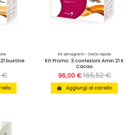
rire
Kit dimagranti - Diete rapide
 21 bustine
Kit Promo: 3 confezioni Amin 21 K
Cacao
8 €
165,52 €
96,00 €
rello
Aggiungi al carrello