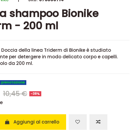
a shampoo Bionike
rm - 200 ml
occia della linea Triderm di Bionike è studiato
e per detergere in modo delicato corpo e capelli.
olo da 200 ml.
u prenotazione
€
10,45 €
-38%
se
Aggiungi al carrello