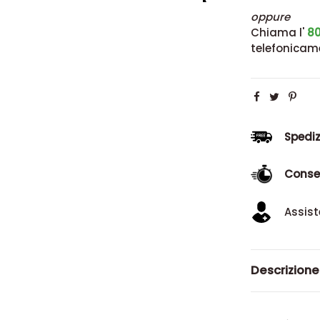
oppure
Chiama l'
80
telefonicam
Spediz
Conse
Assist
Descrizione