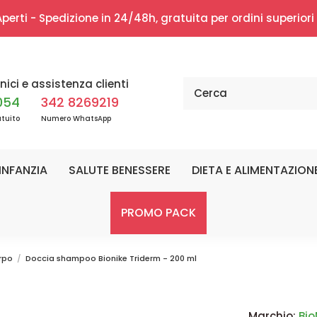
erti - Spedizione in 24/48h, gratuita per ordini superior
nici e assistenza clienti
054
342 8269219
tuito
Numero WhatsApp
INFANZIA
SALUTE BENESSERE
DIETA E ALIMENTAZION
PROMO PACK
rpo
Doccia shampoo Bionike Triderm - 200 ml
Marchio:
Bio