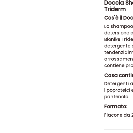
Doccia Sh
Triderm
Cos'è il Do
Lo shampoo d
detersione d
Bionike Tri
detergente a
tendenzialme
arrossament
contiene pr
Cosa conti
Detergenti a
lipoproteici 
pantenolo.
Formato:
Flacone da 