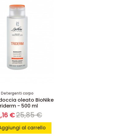
Detergenti corpo
occia oleato BioNike
riderm - 500 ml
25,85 €
,16 €
Aggiungi al carrello