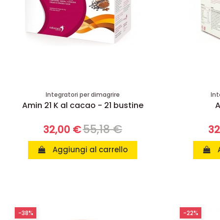
Integratori per dimagrire
Int
Amin 21 K al cacao - 21 bustine
A
55,18 €
32,00 €
32
Aggiungi al carrello