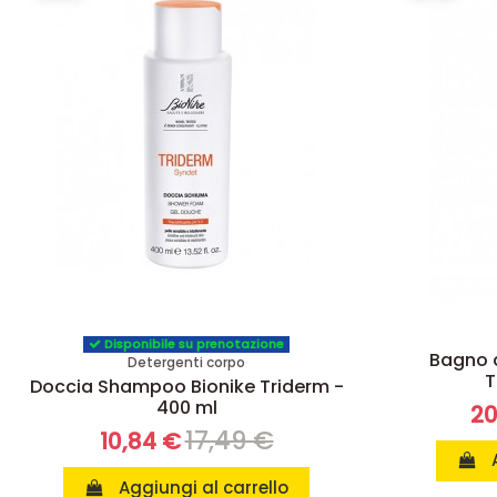
-38%
-22%
Disponibile su prenotazione
Bagno d
Detergenti corpo
T
Doccia Shampoo Bionike Triderm -
400 ml
20
17,49 €
10,84 €