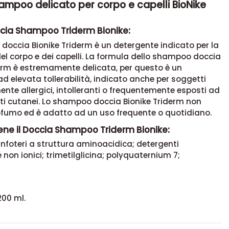
ampoo delicato per corpo e capelli BioNike
ccia Shampoo Triderm Bionike:
occia Bionike Triderm è un detergente indicato per la
el corpo e dei capelli. La formula dello shampoo doccia
derm è estremamente delicata, per questo è un
d elevata tollerabilità, indicato anche per soggetti
nte allergici, intolleranti o frequentemente esposti ad
i cutanei. Lo shampoo doccia Bionike Triderm non
ofumo ed è adatto ad un uso frequente o quotidiano.
ene il Doccia Shampoo Triderm Bionike:
nfoteri a struttura aminoacidica; detergenti
e non ionici; trimetilglicina; polyquaternium 7;
200 ml.