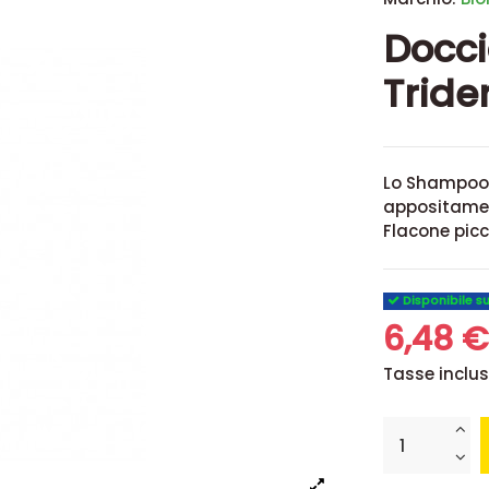
Docci
Tride
Lo Shampoo D
appositament
Flacone picc
Disponibile s
6,48 
Tasse inclu