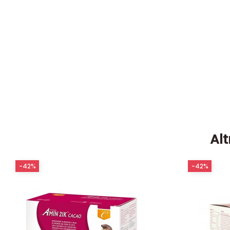
Alt
-42%
-42%