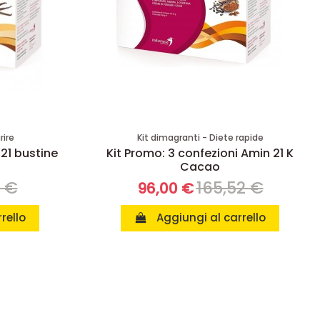
rire
Kit dimagranti - Diete rapide
 21 bustine
Kit Promo: 3 confezioni Amin 21 K
Cacao
8 €
165,52 €
96,00 €
rello
Aggiungi al carrello