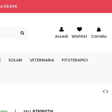
i a 69,90€
Accedi
Wishlist
Carrello
E
SOLARI
VETERINARIA
FITOTERAPICI
Nike
|
SKU:
979360714