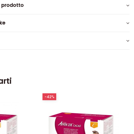
l prodotto
ike
arti
-42%