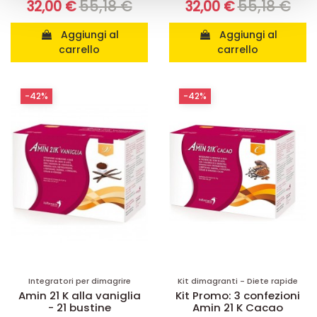
55,18 €
55,18 €
32,00 €
32,00 €
Aggiungi al
Aggiungi al
carrello
carrello
-42%
-42%
Integratori per dimagrire
Kit dimagranti - Diete rapide
Amin 21 K alla vaniglia
Kit Promo: 3 confezioni
- 21 bustine
Amin 21 K Cacao