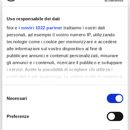
principale.
Si consiglia un ciclo di 3 mesi da ripetersi, al bisogno, più
volte all’anno.
Uso responsabile dei dati
L’assunzione è consigliata agli uomini i cui capelli
perdono di corposità e risultano assottigliati, situazioni
Noi e
i nostri 1022 partner
trattiamo i vostri dati
che possono portare ad una loro caduta e
personali, ad esempio il vostro numero IP, utilizzando
diradamento.
tecnologie come i cookie per memorizzare e accedere
Formato:
alle informazioni sul vostro dispositivo al fine di
Doppia Confezione - 60 Compresse.
pubblicare annunci e contenuti personalizzati, misurare
gli annunci e i contenuti, ricercare il pubblico e sviluppare
i servizi. Avete la possibilità di scegliere chi utilizza i
Dettagli del prodotto
vostri dati e per quali scopi. Le vostre scelte in materia di
privacy sono applicabili solo su questa proprietà digitale
in cui avete effettuato le vostre scelte. È possibile
About Bioscalin
Selezione
modificare o revocare il proprio consenso in qualsiasi
Necessari
del
momento dalla Dichiarazione sui cookie o facendo clic
consenso
Recensioni
sull'icona di attivazione della privacy.
Preferenze
Con il tuo consenso, vorremmo anche: