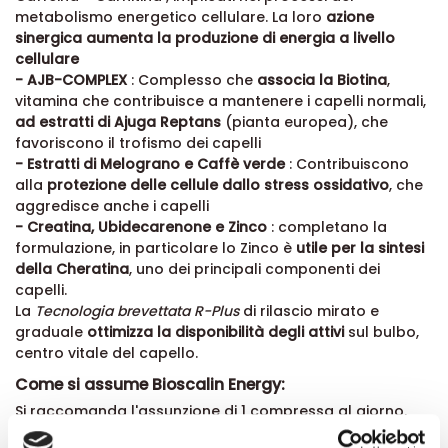
metabolismo energetico cellulare. La loro
azione
sinergica aumenta la produzione di energia a livello
cellulare
- AJB-COMPLEX
: Complesso che
associa la Biotina
,
vitamina che contribuisce a mantenere i capelli normali,
ad estratti di Ajuga Reptans
(pianta europea), che
favoriscono il trofismo dei capelli
- Estratti di Melograno e Caffè verde
: Contribuiscono
alla
protezione delle cellule dallo stress ossidativo
, che
aggredisce anche i capelli
- Creatina, Ubidecarenone e Zinco
: completano la
formulazione, in particolare lo Zinco è
utile per la sintesi
della Cheratina
, uno dei principali componenti dei
capelli.
La
Tecnologia brevettata R-Plus
di rilascio mirato e
graduale
ottimizza la disponibilità degli attivi
sul bulbo,
centro vitale del capello.
Come si assume Bioscalin Energy:
Si raccomanda l'assunzione di 1 compressa al giorno,
preferibilmente con la colazione del mattino o al pasto