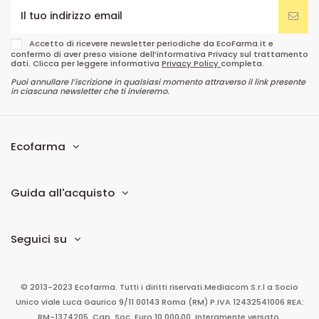
Accetto di ricevere newsletter periodiche da EcoFarma.it e
confermo di aver preso visione dell’informativa Privacy sul trattamento
dati. Clicca per leggere informativa
Privacy Policy
completa.
Puoi annullare l’iscrizione in qualsiasi momento attraverso il link presente
in ciascuna newsletter che ti invieremo.
Ecofarma
Guida all'acquisto
Seguici su
© 2013-2023 Ecofarma. Tutti i diritti riservati.
Mediacom S.r.l
a Socio
Unico
viale Luca Gaurico 9/11
00143
Roma
(RM)
P.IVA
12432541006
REA:
RM-1374205. Cap. Soc. Euro 10.000,00. Interamente versato.