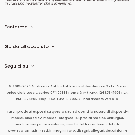
in ciascuna newsletter che ti invieremo.
Ecofarma
Guida all'acquisto
Seguici su
© 2013-2023 Ecofarma. Tutti i diritti riservati.
Mediacom S.r.l
a Socio
Unico
viale Luca Gaurico 9/11
00143
Roma
(RM)
P.IVA
12432541006
REA:
RM-1374205. Cap. Soc. Euro 10.000,00. Interamente versato.
Tutti i prodotti esposti su questo sito ed aventi la natura di dispositivi
medici, dispositivi medico-diagnostici, presidi medico chirurgici,
medicazioni per uso esterno, nonché tutti i contenuti del sito
www.ecofarma.it (testi, immagini, foto, disegni, allegati, descrizioni e