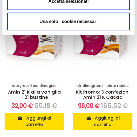
Accetta selezionati
-42%
-42%
annunci, per fornire funzionalità dei social media e per
analizzare il nostro traffico. Condividiamo inoltre
informazioni sul modo in cui utilizza il nostro sito con i
Usa solo i cookie necessari
nostri partner che si occupano di analisi dei dati web,
pubblicità e social media, i quali potrebbero combinarle
con altre informazioni che ha fornito loro o che hanno
raccolto dal suo utilizzo dei loro servizi.
Integratori per dimagrire
Kit dimagranti - Diete rapide
Amin 21 K alla vaniglia
Kit Promo: 3 confezioni
- 21 bustine
Amin 21 K Cacao
55,18 €
165,52 €
32,00 €
96,00 €
Aggiungi al
Aggiungi al
carrello
carrello