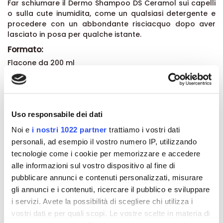
Far schiumare il Dermo Shampoo DS Ceramol sui capelli
o sulla cute inumidita, come un qualsiasi detergente e
procedere con un abbondante risciacquo dopo aver
lasciato in posa per qualche istante.
Formato:
Flacone da 200 ml
Dettagli del prodotto
Uso responsabile dei dati
Recensioni
Noi e
i nostri 1022 partner
trattiamo i vostri dati
personali, ad esempio il vostro numero IP, utilizzando
tecnologie come i cookie per memorizzare e accedere
alle informazioni sul vostro dispositivo al fine di
pubblicare annunci e contenuti personalizzati, misurare
Altri prodotti che potrebbero
gli annunci e i contenuti, ricercare il pubblico e sviluppare
interessarti
i servizi. Avete la possibilità di scegliere chi utilizza i
vostri dati e per quali scopi. Le vostre scelte in materia di