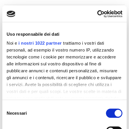
Altri prodotti che potrebbero
Uso responsabile dei dati
interessarti
Noi e
i nostri 1022 partner
trattiamo i vostri dati
personali, ad esempio il vostro numero IP, utilizzando
-42%
-42%
tecnologie come i cookie per memorizzare e accedere
alle informazioni sul vostro dispositivo al fine di
pubblicare annunci e contenuti personalizzati, misurare
gli annunci e i contenuti, ricercare il pubblico e sviluppare
i servizi. Avete la possibilità di scegliere chi utilizza i
vostri dati e per quali scopi. Le vostre scelte in materia di
privacy sono applicabili solo su questa proprietà digitale
in cui avete effettuato le vostre scelte. È possibile
Selezione
modificare o revocare il proprio consenso in qualsiasi
Necessari
del
momento dalla Dichiarazione sui cookie o facendo clic
consenso
sull'icona di attivazione della privacy.