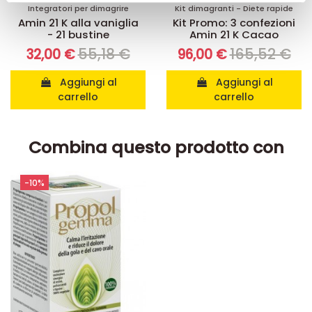
pubblicità e social media, i quali potrebbero combinarle
Integratori per dimagrire
Kit dimagranti - Diete rapide
con altre informazioni che ha fornito loro o che hanno
Amin 21 K alla vaniglia
Kit Promo: 3 confezioni
- 21 bustine
Amin 21 K Cacao
raccolto dal suo utilizzo dei loro servizi.
55,18 €
165,52 €
32,00 €
96,00 €
Aggiungi al
Aggiungi al
carrello
carrello
Combina questo prodotto con
-10%