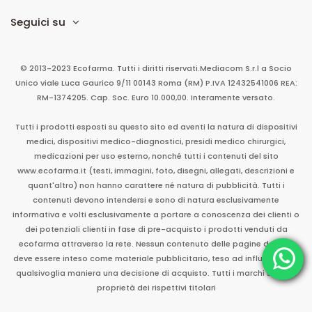
Seguici su
© 2013-2023 Ecofarma. Tutti i diritti riservati.
Mediacom S.r.l
a Socio
Unico
viale Luca Gaurico 9/11
00143
Roma
(RM)
P.IVA
12432541006
REA:
RM-1374205. Cap. Soc. Euro 10.000,00. Interamente versato.
Tutti i prodotti esposti su questo sito ed aventi la natura di dispositivi
medici, dispositivi medico-diagnostici, presidi medico chirurgici,
medicazioni per uso esterno, nonché tutti i contenuti del sito
www.ecofarma.it (testi, immagini, foto, disegni, allegati, descrizioni e
quant'altro) non hanno carattere né natura di pubblicità. Tutti i
contenuti devono intendersi e sono di natura esclusivamente
informativa e volti esclusivamente a portare a conoscenza dei clienti o
dei potenziali clienti in fase di pre-acquisto i prodotti venduti da
ecofarma attraverso la rete. Nessun contenuto delle pagine del sito
deve essere inteso come materiale pubblicitario, teso ad influenzare in
qualsivoglia maniera una decisione di acquisto. Tutti i marchi sono di
proprietà dei rispettivi titolari