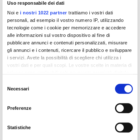
Uso responsabile dei dati
stearyl alcohol; ozokerite; glyceryl oleate; lanolin
alcohol.
Noi e
i nostri 1022 partner
trattiamo i vostri dati
Formato:
personali, ad esempio il vostro numero IP, utilizzando
tecnologie come i cookie per memorizzare e accedere
Tubo da 100 gr.
alle informazioni sul vostro dispositivo al fine di
pubblicare annunci e contenuti personalizzati, misurare
gli annunci e i contenuti, ricercare il pubblico e sviluppare
Dettagli del prodotto
i servizi. Avete la possibilità di scegliere chi utilizza i
vostri dati e per quali scopi. Le vostre scelte in materia di
Recensioni
privacy sono applicabili solo su questa proprietà digitale
in cui avete effettuato le vostre scelte. È possibile
Selezione
modificare o revocare il proprio consenso in qualsiasi
Necessari
del
momento dalla Dichiarazione sui cookie o facendo clic
consenso
sull'icona di attivazione della privacy.
Altri prodotti che potrebbero
Preferenze
interessarti
Con il tuo consenso, vorremmo anche:
raccogliere informazioni sulla tua posizione
Statistiche
-42%
-42%
geografica, con un'approssimazione di qualche