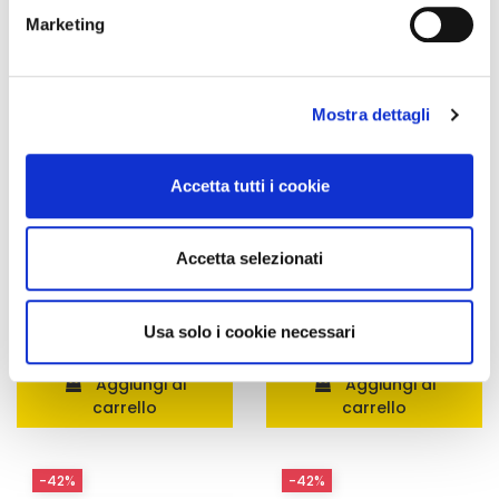
metro,
Marketing
Identificare il tuo dispositivo, scansionandolo
attivamente alla ricerca di caratteristiche specifiche
(impronte digitali).
Mostra dettagli
Approfondisci come vengono elaborati i tuoi dati personali
e imposta le tue preferenze nella
sezione dettagli
. Puoi
modificare o ritirare il tuo consenso in qualsiasi momento
Accetta tutti i cookie
dalla Dichiarazione sui cookie.
Utilizziamo i cookie per personalizzare contenuti ed
Accetta selezionati
Integratori per dimagrire
Integratori per dimagrire
annunci, per fornire funzionalità dei social media e per
Amin 21 K al cacao - 21
Amin 21 K neutro
analizzare il nostro traffico. Condividiamo inoltre
bustine
informazioni sul modo in cui utilizza il nostro sito con i
Usa solo i cookie necessari
55,18 €
55,18 €
32,00 €
32,00 €
nostri partner che si occupano di analisi dei dati web,
Aggiungi al
Aggiungi al
pubblicità e social media, i quali potrebbero combinarle
carrello
carrello
con altre informazioni che ha fornito loro o che hanno
raccolto dal suo utilizzo dei loro servizi.
-42%
-42%