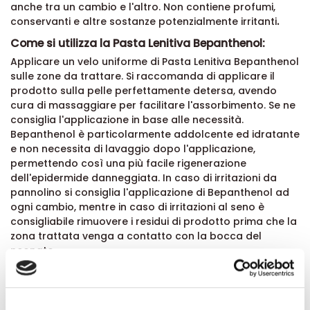
anche tra un cambio e l'altro. Non contiene profumi,
conservanti e altre sostanze potenzialmente irritanti
.
Come si utilizza la Pasta Lenitiva Bepanthenol:
Applicare un velo uniforme di Pasta Lenitiva Bepanthenol
sulle zone da trattare. Si raccomanda di applicare il
prodotto sulla pelle perfettamente detersa, avendo
cura di massaggiare per facilitare l'assorbimento. Se ne
consiglia l'applicazione in base alle necessità.
Bepanthenol è particolarmente addolcente ed idratante
e non necessita di lavaggio dopo l'applicazione,
permettendo così una più facile rigenerazione
dell'epidermide danneggiata. In caso di irritazioni da
pannolino si consiglia l'applicazione di Bepanthenol ad
ogni cambio, mentre in caso di irritazioni al seno è
consigliabile rimuovere i residui di prodotto prima che la
zona trattata venga a contatto con la bocca del
neonato.
Cosa contiene Bepanthenol:
aqua; lanolin; paraffinum liquidum; petrolatum;
panthenol (5%); prunus dulcis; cera alba; cetyl alcohol,