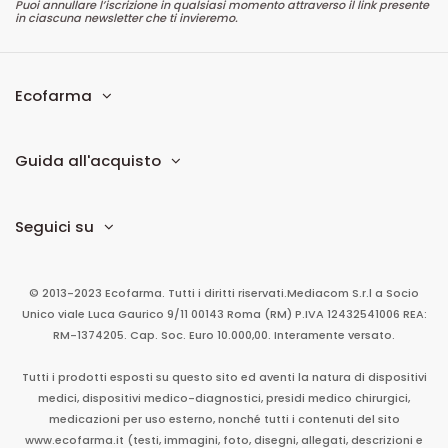
Puoi annullare l’iscrizione in qualsiasi momento attraverso il link presente
in ciascuna newsletter che ti invieremo.
Ecofarma
Guida all'acquisto
Seguici su
© 2013-2023 Ecofarma. Tutti i diritti riservati.
Mediacom S.r.l
a Socio
Unico
viale Luca Gaurico 9/11
00143
Roma
(RM)
P.IVA
12432541006
REA:
RM-1374205. Cap. Soc. Euro 10.000,00. Interamente versato.
Tutti i prodotti esposti su questo sito ed aventi la natura di dispositivi
medici, dispositivi medico-diagnostici, presidi medico chirurgici,
medicazioni per uso esterno, nonché tutti i contenuti del sito
www.ecofarma.it (testi, immagini, foto, disegni, allegati, descrizioni e