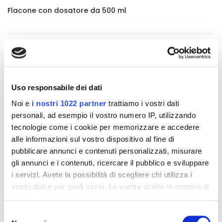
Flacone con dosatore da 500 ml
Dettagli del prodotto
Recensioni
Uso responsabile dei dati
Noi e
i nostri 1022 partner
trattiamo i vostri dati
personali, ad esempio il vostro numero IP, utilizzando
tecnologie come i cookie per memorizzare e accedere
Altri prodotti che potrebbero
alle informazioni sul vostro dispositivo al fine di
interessarti
pubblicare annunci e contenuti personalizzati, misurare
gli annunci e i contenuti, ricercare il pubblico e sviluppare
i servizi. Avete la possibilità di scegliere chi utilizza i
-42%
-42%
vostri dati e per quali scopi. Le vostre scelte in materia di
privacy sono applicabili solo su questa proprietà digitale
in cui avete effettuato le vostre scelte. È possibile
Selezione