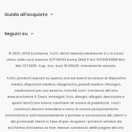
Guida all'acquisto
Seguici su
© 2013-2023 Ecofarma. Tutti i diritti riservati.
Mediacom S.r.l
a Socio
Unico
viale Luca Gaurico 9/11
00143
Roma
(RM)
P.IVA
12432541006
REA:
RM-1374205. Cap. Soc. Euro 10.000,00. Interamente versato.
Tutti i prodotti esposti su questo sito ed aventi la natura di dispositivi
medici, dispositivi medico-diagnostici, presidi medico chirurgici,
medicazioni per uso esterno, nonché tutti i contenuti del sito
www.ecofarma.it (testi, immagini, foto, disegni, allegati, descrizioni e
quant'altro) non hanno carattere né natura di pubblicità. Tutti i
contenuti devono intendersi e sono di natura esclusivamente
informativa e volti esclusivamente a portare a conoscenza dei clienti o
dei potenziali clienti in fase di pre-acquisto i prodotti venduti da
ecofarma attraverso la rete. Nessun contenuto delle pagine del sito