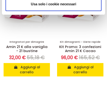
informazioni sul modo in cui utilizza il nostro sito con i
Usa solo i cookie necessari
nostri partner che si occupano di analisi dei dati web,
pubblicità e social media, i quali potrebbero combinarle
con altre informazioni che ha fornito loro o che hanno
raccolto dal suo utilizzo dei loro servizi.
Integratori per dimagrire
Kit dimagranti - Diete rapide
Amin 21 K alla vaniglia
Kit Promo: 3 confezioni
- 21 bustine
Amin 21 K Cacao
55,18 €
165,52 €
32,00 €
96,00 €
Aggiungi al
Aggiungi al
carrello
carrello