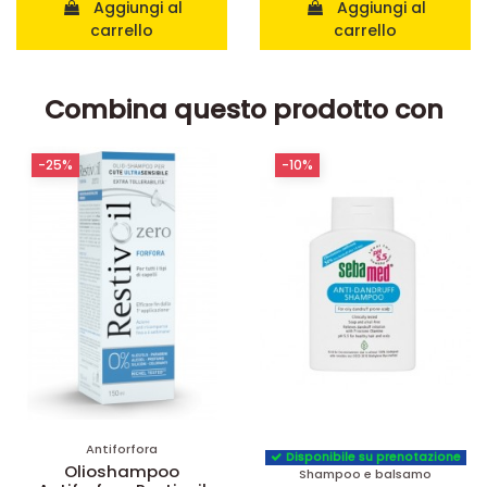
Aggiungi al
Aggiungi al
carrello
carrello
Combina questo prodotto con
-25%
-10%
Antiforfora
Disponibile su prenotazione
Olioshampoo
Shampoo e balsamo