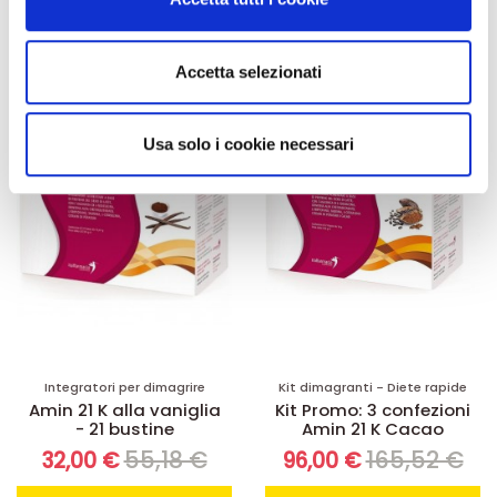
Aggiungi al
Aggiungi al
dalla Dichiarazione sui cookie.
carrello
carrello
Utilizziamo i cookie per personalizzare contenuti ed
Accetta selezionati
annunci, per fornire funzionalità dei social media e per
-42%
-42%
analizzare il nostro traffico. Condividiamo inoltre
informazioni sul modo in cui utilizza il nostro sito con i
Usa solo i cookie necessari
nostri partner che si occupano di analisi dei dati web,
pubblicità e social media, i quali potrebbero combinarle
con altre informazioni che ha fornito loro o che hanno
raccolto dal suo utilizzo dei loro servizi.
Integratori per dimagrire
Kit dimagranti - Diete rapide
Amin 21 K alla vaniglia
Kit Promo: 3 confezioni
- 21 bustine
Amin 21 K Cacao
55,18 €
165,52 €
32,00 €
96,00 €