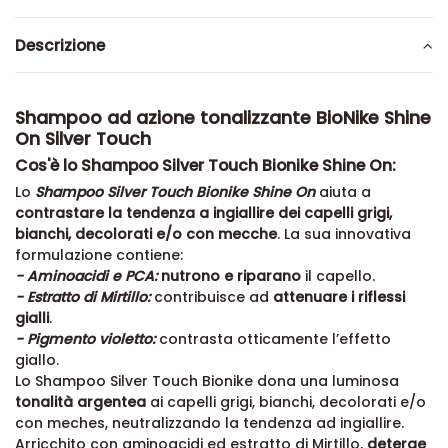
Descrizione
Shampoo ad azione tonalizzante BioNike Shine
On Silver Touch
Cos'è lo Shampoo Silver Touch Bionike Shine On:
Lo
Shampoo Silver Touch Bionike Shine On
aiuta a
contrastare la tendenza a ingiallire dei capelli grigi,
bianchi, decolorati e/o con mecche
. La sua innovativa
formulazione contiene:
- Aminoacidi e PCA:
nutrono e riparano
il capello.
- Estratto di Mirtillo:
contribuisce ad
attenuare i riflessi
gialli
.
- Pigmento violetto:
contrasta otticamente l’effetto
giallo.
Lo Shampoo Silver Touch Bionike dona una luminosa
tonalità argentea
ai capelli grigi, bianchi, decolorati e/o
con meches, neutralizzando la tendenza ad ingiallire.
Arricchito con aminoacidi ed estratto di Mirtillo,
deterge