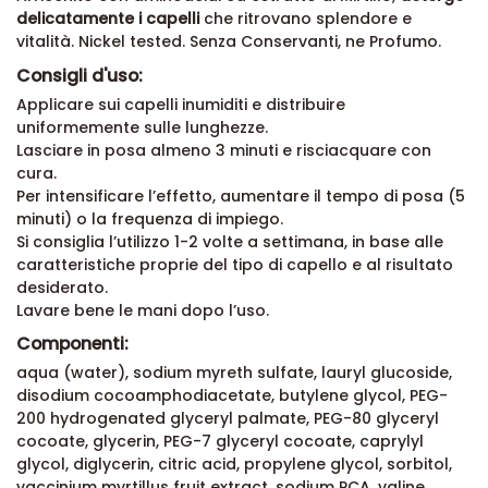
delicatamente i capelli
che ritrovano splendore e
vitalità. Nickel tested. Senza Conservanti, ne Profumo.
Consigli d'uso:
Applicare sui capelli inumiditi e distribuire
uniformemente sulle lunghezze.
Lasciare in posa almeno 3 minuti e risciacquare con
cura.
Per intensificare l’effetto, aumentare il tempo di posa (5
minuti) o la frequenza di impiego.
Si consiglia l’utilizzo 1-2 volte a settimana, in base alle
caratteristiche proprie del tipo di capello e al risultato
desiderato.
Lavare bene le mani dopo l’uso.
Componenti:
aqua (water), sodium myreth sulfate, lauryl glucoside,
disodium cocoamphodiacetate, butylene glycol, PEG-
200 hydrogenated glyceryl palmate, PEG-80 glyceryl
cocoate, glycerin, PEG-7 glyceryl cocoate, caprylyl
glycol, diglycerin, citric acid, propylene glycol, sorbitol,
vaccinium myrtillus fruit extract, sodium PCA, valine,