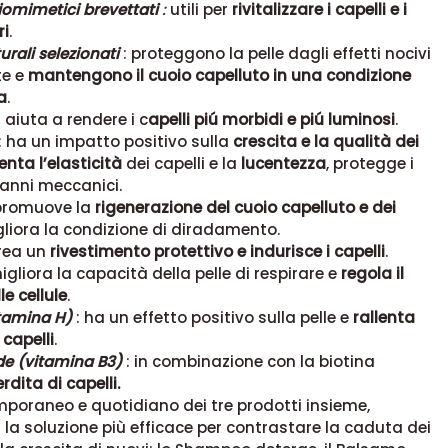
biomimetici brevettati
:
utili per
rivitalizzare i capelli e i
ri
.
turali selezionati
: proteggono la pelle dagli effetti nocivi
te e
mantengono il cuoio capelluto in una condizione
a
.
: aiuta a rendere i c
apelli piú morbidi e piú luminosi
.
: ha un impatto positivo sulla
crescita e la qualità dei
nta l’elasticità
dei capelli e la
lucentezza
, protegge i
danni meccanici.
promuove la
rigenerazione del cuoio capelluto e dei
igliora la condizione di diradamento.
rea un
rivestimento protettivo e indurisce i capelli
.
igliora la capacità della pelle di respirare e
regola il
e cellule
.
itamina H)
: ha un effetto positivo sulla pelle e
rallenta
 capelli
.
de (vitamina B3)
: in combinazione con la biotina
erdita di capelli.
poraneo e quotidiano dei tre prodotti insieme,
la soluzione più efficace per contrastare la caduta dei