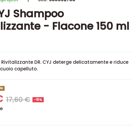
CYJ Shampoo
alizzante - Flacone 150 ml
Rivitalizzante DR. CYJ deterge delicatamente e riduce
l cuoio capelluto.
le
 €
17,60 €
-15%
se