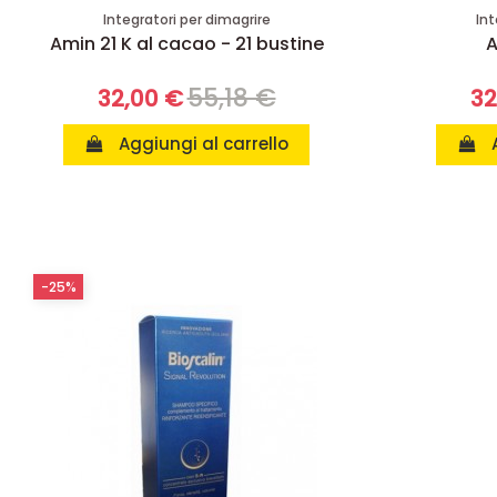
Integratori per dimagrire
Int
Amin 21 K al cacao - 21 bustine
A
55,18 €
32,00 €
32
Aggiungi al carrello
-25%