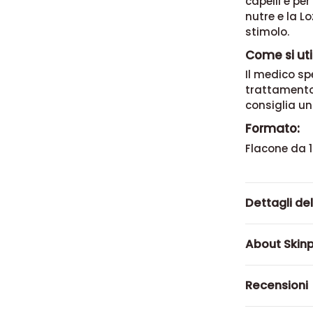
capelli e pe
nutre e la
Lo
stimolo.
Come si uti
Il medico spe
trattamento
consiglia un
Formato:
Flacone da 1
Dettagli de
About Skinp
Recensioni