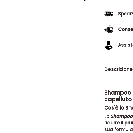
Spediz
Conse
Assist
Descrizione
Shampoo Ri
capelluto
Cos'è lo Sh
Lo
Shampoo R
ridurre il p
sua formulaz