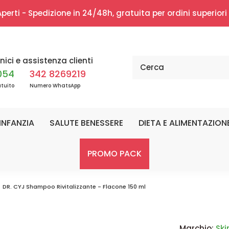
erti - Spedizione in 24/48h, gratuita per ordini superior
nici e assistenza clienti
054
342 8269219
tuito
Numero WhatsApp
INFANZIA
SALUTE BENESSERE
DIETA E ALIMENTAZION
PROMO PACK
DR. CYJ Shampoo Rivitalizzante - Flacone 150 ml
Marchio:
Ski