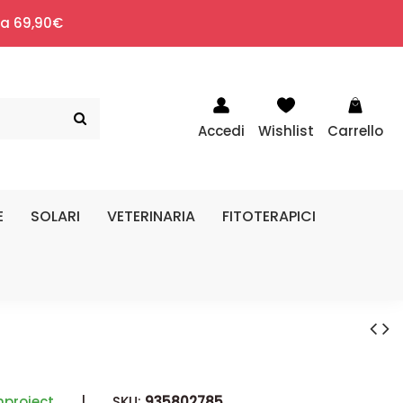
i a 69,90€
Accedi
Wishlist
Carrello
E
SOLARI
VETERINARIA
FITOTERAPICI
nproject
|
SKU:
935802785