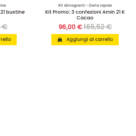
rire
Kit dimagranti - Diete rapide
 21 bustine
Kit Promo: 3 confezioni Amin 21 K
Cacao
8 €
165,52 €
96,00 €
rello
Aggiungi al carrello