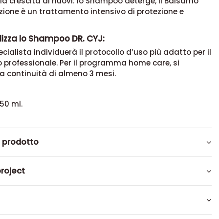
r la crescita di nuovi: lo Shampoo deterge, il
Balsamo
zione
è un trattamento intensivo di protezione e
lizza lo Shampoo DR. CYJ:
cialista individuerà il protocollo d’uso più adatto per il
 professionale. Per il programma home care, si
a continuità di almeno 3 mesi.
50 ml.
l prodotto
roject