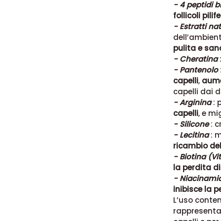
- 4 peptidi 
follicoli pilife
- Estratti na
dell’ambien
pulita e san
- Cheratina
- Pantenolo
capelli
,
aume
capelli dai 
- Arginina
: 
capelli
, e m
- Silicone
: c
- Lecitina
: m
ricambio dell
- Biotina (V
la perdita di
- Niacinami
inibisce la p
L’uso contem
rappresenta 