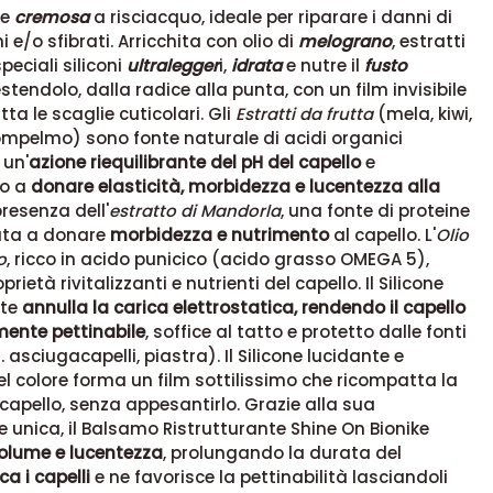
ne
cremosa
a risciacquo, ideale per riparare i danni di
i e/o sfibrati. Arricchita con olio di
melograno
, estratti
peciali siliconi
ultralegger
i,
idrata
e nutre il
fusto
stendolo, dalla radice alla punta, con un film invisibile
ta le scaglie cuticolari. Gli
Estratti da frutta
(mela, kiwi,
ompelmo) sono fonte naturale di acidi organici
un'
azione riequilibrante del pH del capello
e
do a
donare elasticità, morbidezza e lucentezza alla
presenza dell'
estratto di Mandorla
, una fonte di proteine
iuta a donare
morbidezza e nutrimento
al capello. L'
Olio
o
, ricco in acido punicico (acido grasso OMEGA 5),
rietà rivitalizzanti e nutrienti del capello. Il Silicone
nte
annulla la carica elettrostatica, rendendo il capello
nte pettinabile
, soffice al tatto e protetto dalle fonti
. asciugacapelli, piastra). Il Silicone lucidante e
el colore forma un film sottilissimo che ricompatta la
 capello, senza appesantirlo. Grazie alla sua
 unica, il Balsamo Ristrutturante Shine On Bionike
olume e lucentezza
, prolungando la durata del
ca i capelli
e ne favorisce la pettinabilità lasciandoli