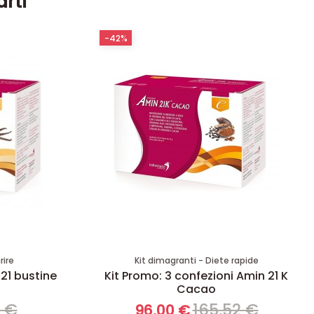
arti
-42%
rire
Kit dimagranti - Diete rapide
 21 bustine
Kit Promo: 3 confezioni Amin 21 K
Cacao
8 €
165,52 €
96,00 €