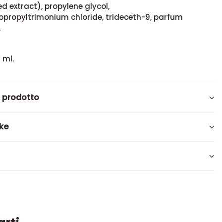
 extract), propylene glycol,
propyltrimonium chloride, trideceth-9, parfum
.
 ml.
l prodotto
ike