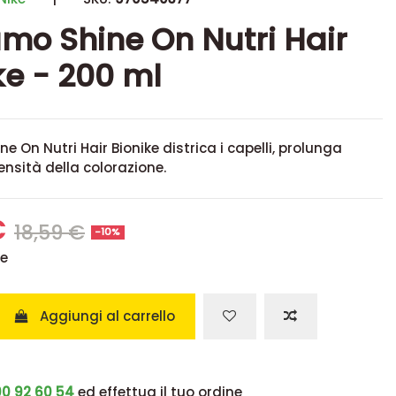
mo Shine On Nutri Hair
ke - 200 ml
e On Nutri Hair Bionike districa i capelli, prolunga
ensità della colorazione.
€
18,59 €
-10%
se
Aggiungi al carrello
0 92 60 54
ed effettua il tuo ordine