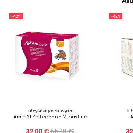
Alt
-42%
-42%
Integratori per dimagrire
Int
Amin 21 K al cacao - 21 bustine
A
55,18 €
32,00 €
32