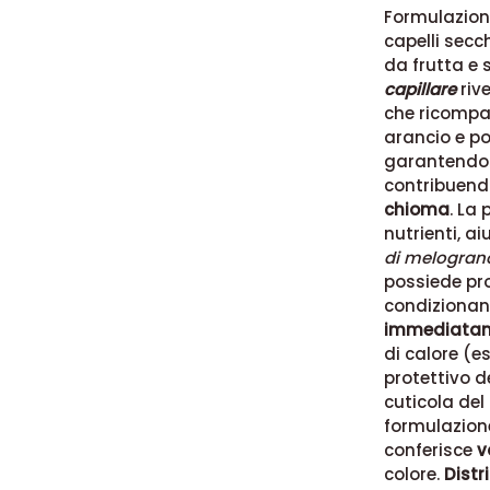
Formulazio
capelli secch
da frutta e s
capillare
rive
che ricompat
arancio e p
garantendo 
contribuen
chioma
. La 
nutrienti, a
di melogran
possiede prop
condiziona
immediatame
di calore (es
protettivo d
cuticola del
formulazione
conferisce
v
colore.
Distri