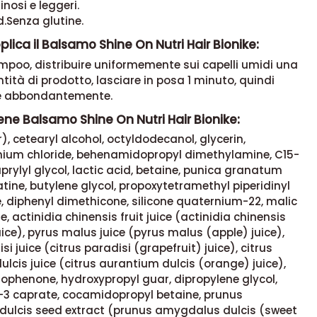
inosi e leggeri.
d.Senza glutine.
lica il Balsamo Shine On Nutri Hair Bionike:
mpoo, distribuire uniformemente sui capelli umidi una
tità di prodotto, lasciare in posa 1 minuto, quindi
re abbondantemente.
ne Balsamo Shine On Nutri Hair Bionike:
, cetearyl alcohol, octyldodecanol, glycerin,
ium chloride, behenamidopropyl dimethylamine, C15-
aprylyl glycol, lactic acid, betaine, punica granatum
eatine, butylene glycol, propoxytetramethyl piperidinyl
 diphenyl dimethicone, silicone quaternium-22, malic
e, actinidia chinensis fruit juice (actinidia chinensis
juice), pyrus malus juice (pyrus malus (apple) juice),
si juice (citrus paradisi (grapefruit) juice), citrus
lcis juice (citrus aurantium dulcis (orange) juice),
ophenone, hydroxypropyl guar, dipropylene glycol,
l-3 caprate, cocamidopropyl betaine, prunus
ulcis seed extract (prunus amygdalus dulcis (sweet