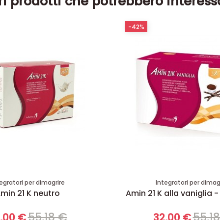
ri prodotti che potrebbero interess
-42%
egratori per dimagrire
Integratori per dimag
min 21 K neutro
Amin 21 K alla vaniglia -
55,18 €
55,1
,00 €
32,00 €