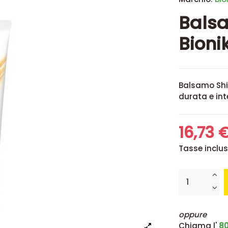
Balsa
Bioni
Balsamo Shin
durata e int
16,73 
Tasse inclu
oppure
Chiama l'
80