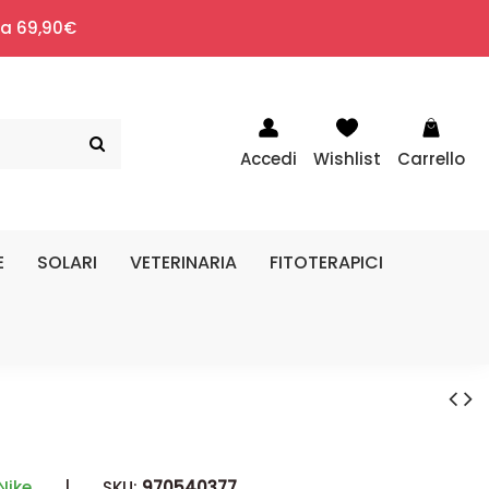
i a 69,90€
Accedi
Wishlist
Carrello
E
SOLARI
VETERINARIA
FITOTERAPICI
Nike
|
SKU:
970540377