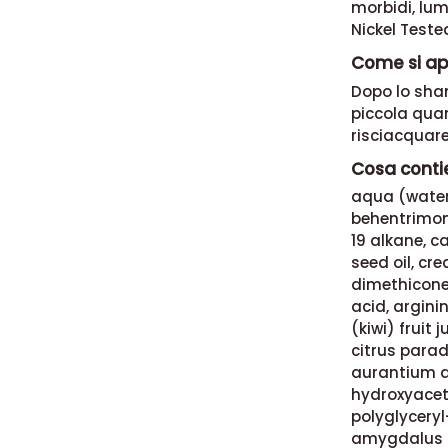
morbidi, lum
Nickel Teste
Come si app
Dopo lo sha
piccola quan
risciacqua
Cosa contie
aqua (water)
behentrimon
19 alkane, c
seed oil, cr
dimethicone,
acid, arginin
(kiwi) fruit 
citrus paradi
aurantium du
hydroxyacet
polyglycery
amygdalus d