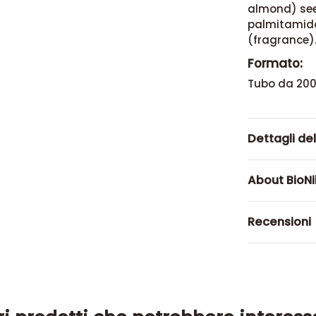
almond) seed
palmitamido
(fragrance)
Formato:
Tubo da 200
Dettagli de
About BioN
Recensioni