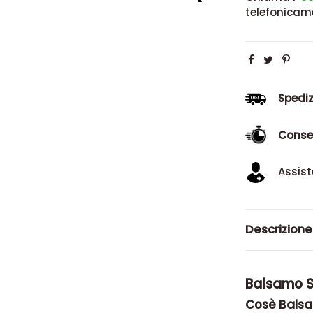
telefonicam
Spediz
Conse
Assist
Descrizione
Balsamo Sh
Cosè Balsam