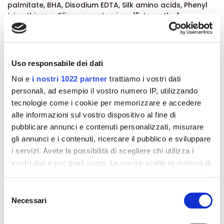
palmitate, BHA, Disodium EDTA, Silk amino acids, Phenyl
trimethicone, Silicone quatemium-15, Laureth-4,
Cetrimonium chloride, Polyglyceryl-3 Distearate, Sodium
hydroxide, Calcium pantothenate, Spermidine HCI, Biotin.
Formato:
Uso responsabile dei dati
La confezione di Nutricolor 7.0 Biondo di Bioscalin
contiene
siero equilibrante
,
crema
Noi e
i nostri 1022 partner
trattiamo i vostri dati
colorante
,
trattamento restitutivo
, guanti usa e getta,
personali, ad esempio il vostro numero IP, utilizzando
rivelatore in crema.
tecnologie come i cookie per memorizzare e accedere
alle informazioni sul vostro dispositivo al fine di
pubblicare annunci e contenuti personalizzati, misurare
Dettagli del prodotto
gli annunci e i contenuti, ricercare il pubblico e sviluppare
i servizi. Avete la possibilità di scegliere chi utilizza i
About Bioscalin
vostri dati e per quali scopi. Le vostre scelte in materia di
privacy sono applicabili solo su questa proprietà digitale
in cui avete effettuato le vostre scelte. È possibile
Recensioni
Selezione
modificare o revocare il proprio consenso in qualsiasi
Necessari
del
momento dalla Dichiarazione sui cookie o facendo clic
consenso
sull'icona di attivazione della privacy.