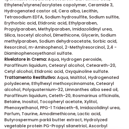
Ethylene/styrene/acrylates copolymer, Ceramide 3,
Hydrogenated castor oil, Cera alba, Lecithin,
Tetrasodium EDTA, Sodium hydrosulfite, Sodium sulfite,
Erythorbic acid, Etidronic acid, Ethylparaben,
Propylparaben, Methylparaben, Imidazolidinyl urea,
Silica, Isocetyl alcohol, Dimethicone, Glycerin, Sodium
methylparaben, Sodium dehydroacetate, Sorbic acid,
Resorcinol, m-Aminophenol, 2-Methylresorcinol, 2,4 -
Diaminophenoxyethanol sulfate.
Rivelatore in Crema:
Aqua, Hydrogen peroxide,
Paraffinum liquidum, Cetearyl alcohol, Ceteareth-20,
Cetyl alcohol, Etidronic acid, Oxyquinoline sulfate.
Trattamento Restitutivo:
Aqua, Maltitol, Hydrogenated
polydecene, Ethylhexyl methoxycinnamate, Cetearyl
alcohol, Polyquaternium-32, Limnanthes alba seed oil,
Paraffinum liquidum, Ceteth-20, Rosmarinus officinalis,
Betaine, Inositol, Tocopheryl acetate, Xylitol,
Phenoxyethanol, PPG-1 Trideceth-6, Imidazolidinyl urea,
Parfum, Taurine, Amodimethicone, Lactic acid,
Butyrospermum parkii butter extract, Hydrolyzed
vegetable protein PG-Propyl silanetriol, Ascorbyl