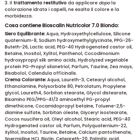
3. Il
trattamento restitutivo
da applicare
dopo
la
colorazione idrata i capelli, ne esalta il colore e la
morbidezza.
Cosa contiene Bioscalin Nutricolor 7.0 Biondo:
Siero Equilibrante:
Aqua, Hydroxyethylcellulose, Silicone
quaternium-8, Sodium hydroxymethylglycinate, PPG-26-
Buteth-26, Lactic acid, PEG-40 Hydrogenated castor oil,
Betaine, Inositol, Xylitol, Panthenol, Cocodimonium
hydroxypropyl silk amino acids, Hydrolyzed vegetable
protein PG-Propyl silanetriol, Parfum, Taurine, Zea mays,
Bisabolol, Calendula offìcinalis.
Crema Colorante:
Aqua, Laureth-3, Cetearyl alcohol,
Ethanolamine, Polysorbate 80, Petrolatum, Propylene
glycol, Laureth4, Sorbitan stearate, Glycol distearate,
Bisamino PEG/PPG-41/3 aminoethyl PG-propyl
dimethicone, Cocamidopropyl betaine, Toluene-2,5-
diamine sulfate, Sorbitan oleate, Giycery! isostearate,
Cocos nuucifera oil, Oley! alcohol, Stearic acid, PEG-40
Hydrogenated castor oil, Parfum, Polyquaternium-22,
Xylitol, Inositol, Taurine, Betaine, Calcium pantothenate,
Spermidine HCI, Biotin, Ceteareth-20, Palmitic acid,