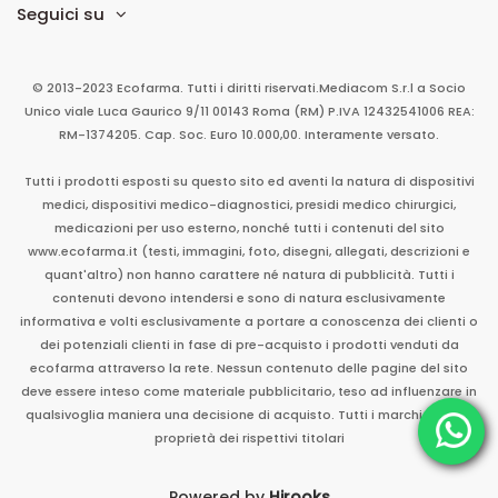
Seguici su
© 2013-2023 Ecofarma. Tutti i diritti riservati.
Mediacom S.r.l
a Socio
Unico
viale Luca Gaurico 9/11
00143
Roma
(RM)
P.IVA
12432541006
REA:
RM-1374205. Cap. Soc. Euro 10.000,00. Interamente versato.
Tutti i prodotti esposti su questo sito ed aventi la natura di dispositivi
medici, dispositivi medico-diagnostici, presidi medico chirurgici,
medicazioni per uso esterno, nonché tutti i contenuti del sito
www.ecofarma.it (testi, immagini, foto, disegni, allegati, descrizioni e
quant'altro) non hanno carattere né natura di pubblicità. Tutti i
contenuti devono intendersi e sono di natura esclusivamente
informativa e volti esclusivamente a portare a conoscenza dei clienti o
dei potenziali clienti in fase di pre-acquisto i prodotti venduti da
ecofarma attraverso la rete. Nessun contenuto delle pagine del sito
deve essere inteso come materiale pubblicitario, teso ad influenzare in
qualsivoglia maniera una decisione di acquisto. Tutti i marchi sono di
proprietà dei rispettivi titolari
Powered by
Hirooks