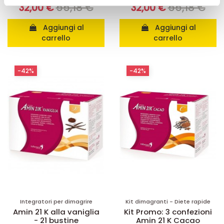
55,18 €
55,18 €
32,00 €
32,00 €
pubblicità e social media, i quali potrebbero combinarle
con altre informazioni che ha fornito loro o che hanno
Aggiungi al
Aggiungi al
raccolto dal suo utilizzo dei loro servizi.
carrello
carrello
-42%
-42%
Integratori per dimagrire
Kit dimagranti - Diete rapide
Amin 21 K alla vaniglia
Kit Promo: 3 confezioni
- 21 bustine
Amin 21 K Cacao