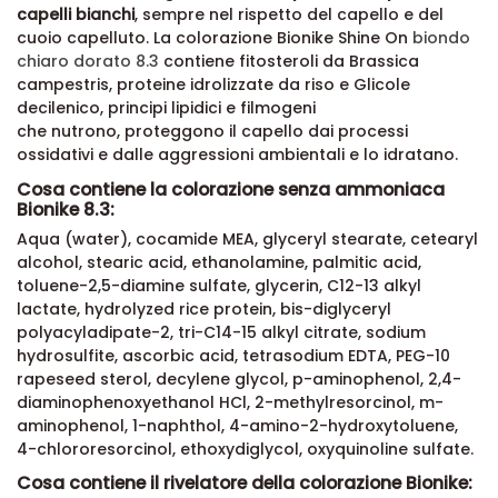
capelli bianchi
, sempre
nel rispetto del capello e del
cuoio capelluto.
La colorazione Bionike Shine On
biondo
chiaro dorato 8.3
contiene fitosteroli da Brassica
campestris,
proteine idrolizzate da riso
e Glicole
decilenico,
principi lipidici e filmogeni
che nutrono,
proteggono il capello dai processi
ossidativi e dalle aggressioni ambientali e lo idratano
.
Cosa contiene la colorazione senza ammoniaca
Bionike 8.3:
Aqua (water), cocamide MEA, glyceryl stearate, cetearyl
alcohol, stearic acid, ethanolamine, palmitic acid,
toluene-2,5-diamine sulfate, glycerin, C12-13 alkyl
lactate, hydrolyzed rice protein, bis-diglyceryl
polyacyladipate-2, tri-C14-15 alkyl citrate, sodium
hydrosulfite, ascorbic acid, tetrasodium EDTA, PEG-10
rapeseed sterol, decylene glycol, p-aminophenol, 2,4-
diaminophenoxyethanol HCl, 2-methylresorcinol, m-
aminophenol, 1-naphthol, 4-amino-2-hydroxytoluene,
4-chlororesorcinol, ethoxydiglycol, oxyquinoline sulfate.
Cosa contiene il rivelatore della colorazione Bionike: