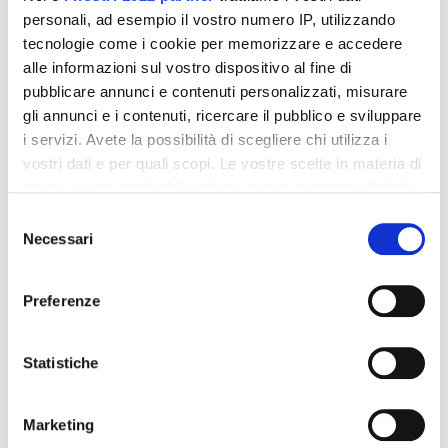
personali, ad esempio il vostro numero IP, utilizzando
Recensioni
tecnologie come i cookie per memorizzare e accedere
alle informazioni sul vostro dispositivo al fine di
pubblicare annunci e contenuti personalizzati, misurare
gli annunci e i contenuti, ricercare il pubblico e sviluppare
i servizi. Avete la possibilità di scegliere chi utilizza i
Altri prodotti che potrebbero
vostri dati e per quali scopi. Le vostre scelte in materia di
interessarti
privacy sono applicabili solo su questa proprietà digitale
in cui avete effettuato le vostre scelte. È possibile
Selezione
modificare o revocare il proprio consenso in qualsiasi
Necessari
del
-42%
-42%
momento dalla Dichiarazione sui cookie o facendo clic
consenso
sull'icona di attivazione della privacy.
Preferenze
Con il tuo consenso, vorremmo anche:
raccogliere informazioni sulla tua posizione
Statistiche
geografica, con un'approssimazione di qualche
metro,
Marketing
Identificare il tuo dispositivo, scansionandolo