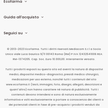
Ecofarma
Guida all'acquisto
Seguici su
© 2013-2023 Ecofarma. Tutti i diritti riservati.
Mediacom S.r.l
a Socio
Unico
viale Luca Gaurico 9/11
00143
Roma
(RM)
P.IVA
12432541006
REA:
RM-1374205. Cap. Soc. Euro 10.000,00. Interamente versato.
Tutti i prodotti esposti su questo sito ed aventi la natura di dispositivi
medici, dispositivi medico-diagnostici, presidi medico chirurgici,
medicazioni per uso esterno, nonché tutti i contenuti del sito
www.ecofarma.it (testi, immagini, foto, disegni, allegati, descrizioni e
quant'altro) non hanno carattere né natura di pubblicità. Tutti i
contenuti devono intendersi e sono di natura esclusivamente
informativa e volti esclusivamente a portare a conoscenza dei clienti o
dei potenziali clienti in fase di pre-acquisto i prodotti venduti da