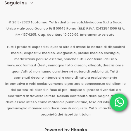
Seguici su
© 2013-2023 Ecofarma. Tutti i diritti riservati.
Mediacom S.r.l
a Socio
Unico
viale Luca Gaurico 9/11
00143
Roma
(RM)
P.IVA
12432541006
REA:
RM-1374205. Cap. Soc. Euro 10.000,00. Interamente versato.
Tutti i prodotti esposti su questo sito ed aventi la natura di dispositivi
medici, dispositivi medico-diagnostici, presidi medico chirurgici,
medicazioni per uso esterno, nonché tutti i contenuti del sito
www.ecofarma.it (testi, immagini, foto, disegni, allegati, descrizioni e
quant'altro) non hanno carattere né natura di pubblicità. Tutti i
contenuti devono intendersi e sono di natura esclusivamente
informativa e volti esclusivamente a portare a conoscenza dei clienti o
dei potenziali clienti in fase di pre-acquisto i prodotti venduti da
ecofarma attraverso la rete. Nessun contenuto delle pagine del sito
deve essere inteso come materiale pubblicitario, teso ad influenzare in
qualsivoglia maniera una decisione di acquisto. Tutti i marchi sono di
proprietà dei rispettivi titolari
Powered by
Hirooks