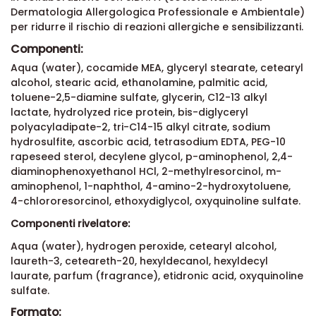
Dermatologia Allergologica Professionale e Ambientale)
per ridurre il rischio di reazioni allergiche e sensibilizzanti.
Componenti:
Aqua (water), cocamide MEA, glyceryl stearate, cetearyl
alcohol, stearic acid, ethanolamine, palmitic acid,
toluene-2,5-diamine sulfate, glycerin, C12-13 alkyl
lactate, hydrolyzed rice protein, bis-diglyceryl
polyacyladipate-2, tri-C14-15 alkyl citrate, sodium
hydrosulfite, ascorbic acid, tetrasodium EDTA, PEG-10
rapeseed sterol, decylene glycol, p-aminophenol, 2,4-
diaminophenoxyethanol HCl, 2-methylresorcinol, m-
aminophenol, 1-naphthol, 4-amino-2-hydroxytoluene,
4-chlororesorcinol, ethoxydiglycol, oxyquinoline sulfate.
Componenti rivelatore:
Aqua (water), hydrogen peroxide, cetearyl alcohol,
laureth-3, ceteareth-20, hexyldecanol, hexyldecyl
laurate, parfum (fragrance), etidronic acid, oxyquinoline
sulfate.
Formato: