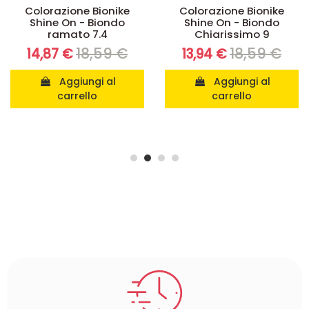
Disponibile su prenotazione
Colorazione Bionike
Colorazioni senza ammoniaca
Shine On - Biondo
Colorazione Bionike
Chiarissimo 9
Shine On - Biondo 7
18,59 €
13,94 €
18,59 €
13,94 €
Aggiungi al
Aggiungi al
carrello
carrello