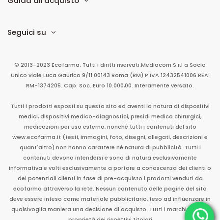
Guida all'acquisto
Seguici su
© 2013-2023 Ecofarma. Tutti i diritti riservati.
Mediacom S.r.l
a Socio
Unico
viale Luca Gaurico 9/11
00143
Roma
(RM)
P.IVA
12432541006
REA:
RM-1374205. Cap. Soc. Euro 10.000,00. Interamente versato.
Tutti i prodotti esposti su questo sito ed aventi la natura di dispositivi
medici, dispositivi medico-diagnostici, presidi medico chirurgici,
medicazioni per uso esterno, nonché tutti i contenuti del sito
www.ecofarma.it (testi, immagini, foto, disegni, allegati, descrizioni e
quant'altro) non hanno carattere né natura di pubblicità. Tutti i
contenuti devono intendersi e sono di natura esclusivamente
informativa e volti esclusivamente a portare a conoscenza dei clienti o
dei potenziali clienti in fase di pre-acquisto i prodotti venduti da
ecofarma attraverso la rete. Nessun contenuto delle pagine del sito
deve essere inteso come materiale pubblicitario, teso ad influenzare in
qualsivoglia maniera una decisione di acquisto. Tutti i marchi sono di
proprietà dei rispettivi titolari