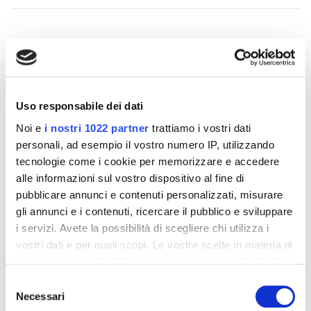
Altri prodotti che potrebbero
interessarti
Uso responsabile dei dati
Noi e
i nostri 1022 partner
trattiamo i vostri dati
-42%
-42%
personali, ad esempio il vostro numero IP, utilizzando
tecnologie come i cookie per memorizzare e accedere
alle informazioni sul vostro dispositivo al fine di
pubblicare annunci e contenuti personalizzati, misurare
gli annunci e i contenuti, ricercare il pubblico e sviluppare
i servizi. Avete la possibilità di scegliere chi utilizza i
vostri dati e per quali scopi. Le vostre scelte in materia di
privacy sono applicabili solo su questa proprietà digitale
in cui avete effettuato le vostre scelte. È possibile
Selezione
modificare o revocare il proprio consenso in qualsiasi
Necessari
del