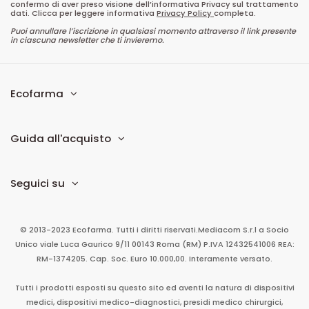
confermo di aver preso visione dell’informativa Privacy sul trattamento
dati. Clicca per leggere informativa
Privacy Policy
completa.
Puoi annullare l’iscrizione in qualsiasi momento attraverso il link presente
in ciascuna newsletter che ti invieremo.
Ecofarma
Guida all'acquisto
Seguici su
© 2013-2023 Ecofarma. Tutti i diritti riservati.
Mediacom S.r.l
a Socio
Unico
viale Luca Gaurico 9/11
00143
Roma
(RM)
P.IVA
12432541006
REA:
RM-1374205. Cap. Soc. Euro 10.000,00. Interamente versato.
Tutti i prodotti esposti su questo sito ed aventi la natura di dispositivi
medici, dispositivi medico-diagnostici, presidi medico chirurgici,