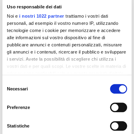
Uso responsabile dei dati
Noi e
i nostri 1022 partner
trattiamo i vostri dati
personali, ad esempio il vostro numero IP, utilizzando
tecnologie come i cookie per memorizzare e accedere
alle informazioni sul vostro dispositivo al fine di
pubblicare annunci e contenuti personalizzati, misurare
gli annunci e i contenuti, ricercare il pubblico e sviluppare
i servizi. Avete la possibilità di scegliere chi utilizza i
vostri dati e per quali scopi. Le vostre scelte in materia di
privacy sono applicabili solo su questa proprietà digitale
Integratori per dimagrire
Integratori per dimagrire
in cui avete effettuato le vostre scelte. È possibile
Amin 21 K al cacao - 21
Amin 21 K neutro
Selezione
bustine
modificare o revocare il proprio consenso in qualsiasi
Necessari
del
55,18 €
55,18 €
32,00 €
32,00 €
momento dalla Dichiarazione sui cookie o facendo clic
consenso
sull'icona di attivazione della privacy.
Preferenze
Aggiungi al
Aggiungi al
carrello
carrello
Con il tuo consenso, vorremmo anche:
raccogliere informazioni sulla tua posizione
Statistiche
geografica, con un'approssimazione di qualche