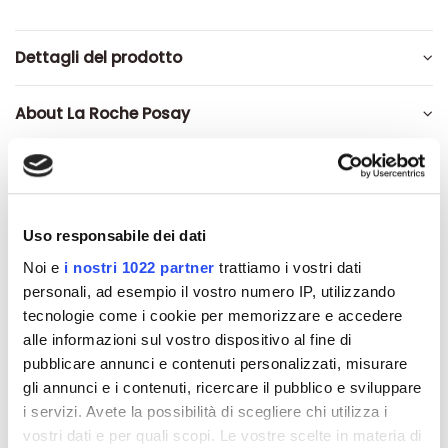
Dettagli del prodotto
About La Roche Posay
Recensioni
Uso responsabile dei dati
Noi e
i nostri 1022 partner
trattiamo i vostri dati
Altri prodotti che potrebbero
personali, ad esempio il vostro numero IP, utilizzando
interessarti
tecnologie come i cookie per memorizzare e accedere
alle informazioni sul vostro dispositivo al fine di
pubblicare annunci e contenuti personalizzati, misurare
-42%
-42%
gli annunci e i contenuti, ricercare il pubblico e sviluppare
i servizi. Avete la possibilità di scegliere chi utilizza i
vostri dati e per quali scopi. Le vostre scelte in materia di