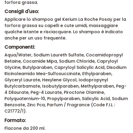
forfora grassa.
Consigli d'uso:
Applicare lo shampoo gel Kerium La Roche Posay per la
forfora grassa su capelli e cute umidi, massaggiare
qualche istante e risciacquare. Lo shampoo è indicato
anche per un uso frequente.
Componenti:
Aqua/Water, Sodium Laureth Sulfate, Cocamidopropyl
Betaine, Cocamide Mipa, Sodium Chloride, Capryloyl
Glycine, Butylparaben, Capryloyl Salicylic Acid, Disodium
Ricinoleamido Mea-Sulfosuccinate, Ethylparaben,
Glyceryl Laurate, Hexylene Glycol, Iodopropynyl
Butylcarbamate, Isobutylparaben, Methylparaben, Peg-
4 Dilaurate, Peg-4 Laurate, Piroctone Olamine,
Polyquaternium-10, Propylparaben, Salicylic Acid, Sodium
Benzoate, Zinc Pca, Parfum / Fragrance (Code F.I.L :
C21772/1).
Formato:
Flacone da 200 ml.