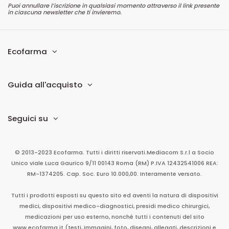
Puoi annullare l’iscrizione in qualsiasi momento attraverso il link presente
in ciascuna newsletter che ti invieremo.
Ecofarma
Guida all'acquisto
Seguici su
© 2013-2023 Ecofarma. Tutti i diritti riservati.
Mediacom S.r.l
a Socio
Unico
viale Luca Gaurico 9/11
00143
Roma
(RM)
P.IVA
12432541006
REA:
RM-1374205. Cap. Soc. Euro 10.000,00. Interamente versato.
Tutti i prodotti esposti su questo sito ed aventi la natura di dispositivi
medici, dispositivi medico-diagnostici, presidi medico chirurgici,
medicazioni per uso esterno, nonché tutti i contenuti del sito
www.ecofarma.it (testi, immagini, foto, disegni, allegati, descrizioni e