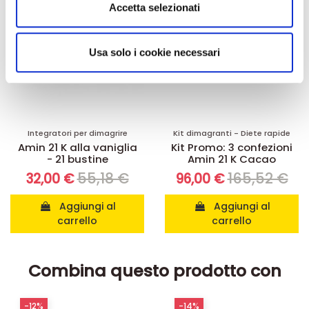
Utilizziamo i cookie per personalizzare contenuti ed
Accetta selezionati
annunci, per fornire funzionalità dei social media e per
analizzare il nostro traffico. Condividiamo inoltre
informazioni sul modo in cui utilizza il nostro sito con i
Usa solo i cookie necessari
nostri partner che si occupano di analisi dei dati web,
pubblicità e social media, i quali potrebbero combinarle
con altre informazioni che ha fornito loro o che hanno
raccolto dal suo utilizzo dei loro servizi.
Integratori per dimagrire
Kit dimagranti - Diete rapide
Amin 21 K alla vaniglia
Kit Promo: 3 confezioni
- 21 bustine
Amin 21 K Cacao
55,18 €
165,52 €
32,00 €
96,00 €
Aggiungi al
Aggiungi al
carrello
carrello
Combina questo prodotto con
-12%
-14%