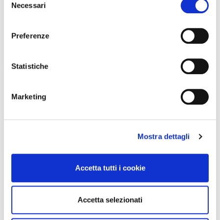
modificare o revocare il proprio consenso in qualsiasi
Necessari
del
momento dalla Dichiarazione sui cookie o facendo clic
consenso
sull'icona di attivazione della privacy.
Preferenze
Integratori per dimagrire
Integratori per dimagrire
Con il tuo consenso, vorremmo anche:
Amin 21 K al cacao - 21
Amin 21 K neutro
raccogliere informazioni sulla tua posizione
Statistiche
bustine
geografica, con un'approssimazione di qualche
55,18 €
55,18 €
32,00 €
32,00 €
metro,
Marketing
Identificare il tuo dispositivo, scansionandolo
Aggiungi al
Aggiungi al
carrello
carrello
attivamente alla ricerca di caratteristiche specifiche
(impronte digitali).
Mostra dettagli
Approfondisci come vengono elaborati i tuoi dati personali
-42%
-42%
e imposta le tue preferenze nella
sezione dettagli
. Puoi
modificare o ritirare il tuo consenso in qualsiasi momento
Accetta tutti i cookie
dalla Dichiarazione sui cookie.
Utilizziamo i cookie per personalizzare contenuti ed
Accetta selezionati
annunci, per fornire funzionalità dei social media e per
analizzare il nostro traffico. Condividiamo inoltre