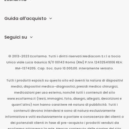
Guida all'acquisto
Seguici su
© 2013-2023 Ecofarma. Tutti i diritti riservati.
Mediacom S.r.l
a Socio
Unico
viale Luca Gaurico 9/11
00143
Roma
(RM)
P.IVA
12432541006
REA:
RM-1374205. Cap. Soc. Euro 10.000,00. Interamente versato.
Tutti i prodotti esposti su questo sito ed aventi la natura di dispositivi
medici, dispositivi medico-diagnostici, presidi medico chirurgici,
medicazioni per uso esterno, nonché tutti i contenuti del sito
www.ecofarma.it (testi, immagini, foto, disegni, allegati, descrizioni e
quant'altro) non hanno carattere né natura di pubblicità. Tutti i
contenuti devono intendersi e sono di natura esclusivamente
informativa e volti esclusivamente a portare a conoscenza dei clienti o
dei potenziali clienti in fase di pre-acquisto i prodotti venduti da
ecofarma attraverso la rete. Nessun contenuto delle pagine del sito