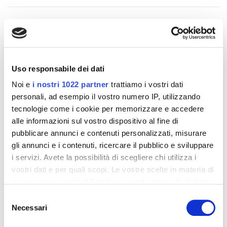
Altri prodotti che potrebbero
interessarti
Uso responsabile dei dati
Noi e
i nostri 1022 partner
trattiamo i vostri dati
-42%
-42%
personali, ad esempio il vostro numero IP, utilizzando
tecnologie come i cookie per memorizzare e accedere
alle informazioni sul vostro dispositivo al fine di
pubblicare annunci e contenuti personalizzati, misurare
gli annunci e i contenuti, ricercare il pubblico e sviluppare
i servizi. Avete la possibilità di scegliere chi utilizza i
vostri dati e per quali scopi. Le vostre scelte in materia di
privacy sono applicabili solo su questa proprietà digitale
in cui avete effettuato le vostre scelte. È possibile
Selezione
modificare o revocare il proprio consenso in qualsiasi
Necessari
del
momento dalla Dichiarazione sui cookie o facendo clic
consenso