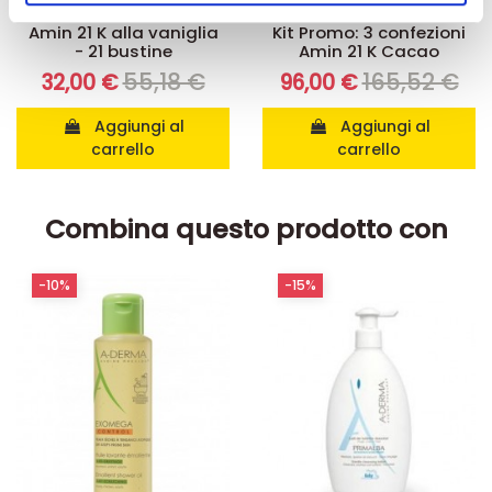
Integratori per dimagrire
Kit dimagranti - Diete rapide
pubblicità e social media, i quali potrebbero combinarle
Amin 21 K alla vaniglia
Kit Promo: 3 confezioni
- 21 bustine
Amin 21 K Cacao
con altre informazioni che ha fornito loro o che hanno
55,18 €
165,52 €
raccolto dal suo utilizzo dei loro servizi.
32,00 €
96,00 €
Aggiungi al
Aggiungi al
carrello
carrello
Combina questo prodotto con
-10%
-15%