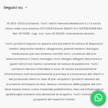
Seguici su
© 2013-2023 Ecofarma. Tutti i diritti riservati.
Mediacom S.r.l
a Socio
Unico
viale Luca Gaurico 9/11
00143
Roma
(RM)
P.IVA
12432541006
REA:
RM-1374205. Cap. Soc. Euro 10.000,00. Interamente versato.
Tutti i prodotti esposti su questo sito ed aventi la natura di dispositivi
medici, dispositivi medico-diagnostici, presidi medico chirurgici,
medicazioni per uso esterno, nonché tutti i contenuti del sito
www.ecofarma.it (testi, immagini, foto, disegni, allegati, descrizioni e
quant'altro) non hanno carattere né natura di pubblicità. Tutti i
contenuti devono intendersi e sono di natura esclusivamente
informativa e volti esclusivamente a portare a conoscenza dei clienti o
dei potenziali clienti in fase di pre-acquisto i prodotti venduti da
ecofarma attraverso la rete. Nessun contenuto delle pagine del sito
deve essere inteso come materiale pubblicitario, teso ad influenzare in
qualsivoglia maniera una decisione di acquisto. Tutti i marchi sono di
proprietà dei rispettivi titolari