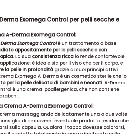
erma Exomega Control per pelli secche e
ma A-Derma Exomega Control:
Derma Exomega Control
è un trattamento a base
diato appositamente per le pelli secche e con
opica
. La sua
consistenza ricca
lo rende confortevole
pplicazione; è ideale sia per il viso che per il corpo, e
e la pelle in profondità
grazie ai suoi principi attivi
a Crema Exomega A-Derma è un cosmetico sterile che lo
to per la pelle delicata di bambini e neonati
. A-Derma
trol è una crema ipoallergenica, che non contiene
arabeni.
sa Crema A-Derma Exomega Control:
a crema massaggiando delicatamente una o due volte
i consiglia di rimuovere l'eventuale prodotto residuo che
rsi sulla capsula. Qualora il tappo dovesse colorarsi,
nere il prodotto totalmente integro e inalterato nella