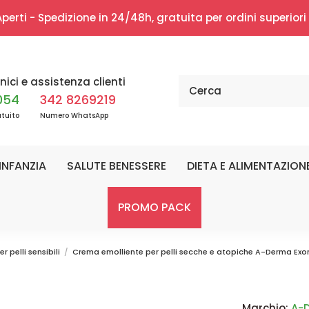
erti - Spedizione in 24/48h, gratuita per ordini superior
nici e assistenza clienti
054
342 8269219
tuito
Numero WhatsApp
INFANZIA
SALUTE BENESSERE
DIETA E ALIMENTAZION
PROMO PACK
r pelli sensibili
Crema emolliente per pelli secche e atopiche A-Derma Ex
Marchio:
A-