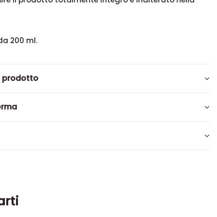
da 200 ml.
l prodotto
erma
arti