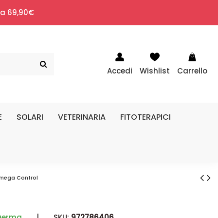
i a 69,90€
Accedi
Wishlist
Carrello
E
SOLARI
VETERINARIA
FITOTERAPICI
omega Control
Derma
|
SKU:
972786406