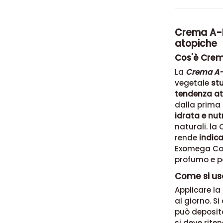
Crema A-D
atopiche
Cos'è Cre
La
Crema A-
vegetale
stu
tendenza at
dalla prima a
idrata e nutr
naturali. l
rende
indica
Exomega Con
profumo e p
Come si u
Applicare l
al giorno. S
può deposita
si deve rite