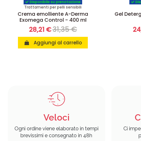
Disponibile su prenotazione
Dis
Trattamenti per pelli sensibili
Crema emolliente A-Derma
Gel Deter
Exomega Control - 400 ml
31,35 €
28,21 €
24
Aggiungi al carrello
Veloci
C
Ogni ordine viene elaborato in tempi
Ci impe
brevissimi e consegnato in 48h
p