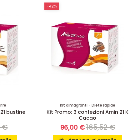
-42%
rire
Kit dimagranti - Diete rapide
 21 bustine
Kit Promo: 3 confezioni Amin 21 K
Cacao
8 €
165,52 €
96,00 €