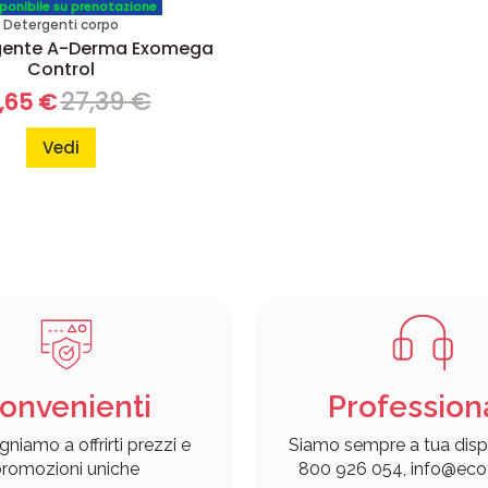
ponibile su prenotazione
Detergenti corpo
gente A-Derma Exomega
Control
27,39 €
,65 €
Vedi
onvenienti
Profession
gniamo a offrirti prezzi e
Siamo sempre a tua disp
romozioni uniche
800 926 054, info@ecof