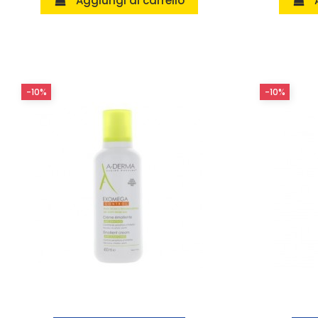
Aggiungi al carrello
-10%
-10%