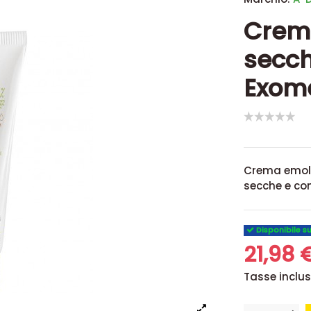
Crema
secc
Exom
Crema emoll
secche e co
Disponibile s
21,98 
Tasse inclu