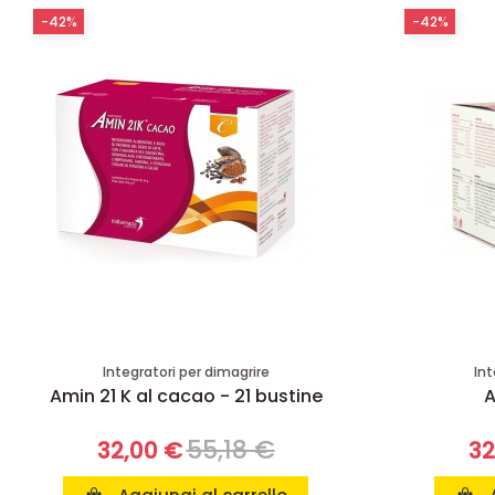
-42%
-42%
Integratori per dimagrire
Int
Amin 21 K al cacao - 21 bustine
A
55,18 €
32,00 €
32