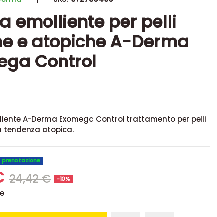
 emolliente per pelli
he e atopiche A-Derma
ega Control
iente A-Derma Exomega Control trattamento per pelli
n tendenza atopica.
u prenotazione
€
24,42 €
-10%
se