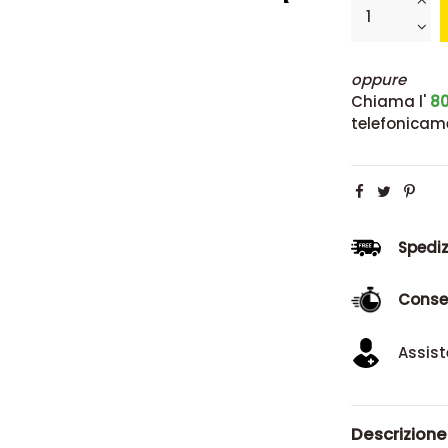
oppure
Chiama l'
80
telefonicam
Spediz
Conse
Assist
Descrizione