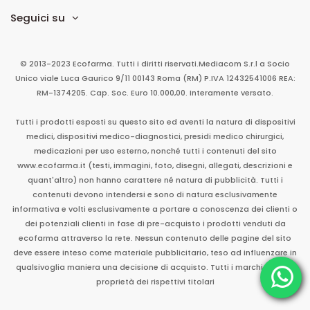
Seguici su
© 2013-2023 Ecofarma. Tutti i diritti riservati.
Mediacom S.r.l
a Socio
Unico
viale Luca Gaurico 9/11
00143
Roma
(RM)
P.IVA
12432541006
REA:
RM-1374205. Cap. Soc. Euro 10.000,00. Interamente versato.
Tutti i prodotti esposti su questo sito ed aventi la natura di dispositivi
medici, dispositivi medico-diagnostici, presidi medico chirurgici,
medicazioni per uso esterno, nonché tutti i contenuti del sito
www.ecofarma.it (testi, immagini, foto, disegni, allegati, descrizioni e
quant'altro) non hanno carattere né natura di pubblicità. Tutti i
contenuti devono intendersi e sono di natura esclusivamente
informativa e volti esclusivamente a portare a conoscenza dei clienti o
dei potenziali clienti in fase di pre-acquisto i prodotti venduti da
ecofarma attraverso la rete. Nessun contenuto delle pagine del sito
deve essere inteso come materiale pubblicitario, teso ad influenzare in
qualsivoglia maniera una decisione di acquisto. Tutti i marchi sono di
proprietà dei rispettivi titolari