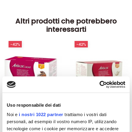
Altri prodotti che potrebbero
interessarti
-42%
-42%
Uso responsabile dei dati
Noi e
i nostri 1022 partner
trattiamo i vostri dati
Integratori per dimagrire
Integratori per dimagrire
personali, ad esempio il vostro numero IP, utilizzando
Amin 21 K al cacao - 21
Amin 21 K neutro
tecnologie come i cookie per memorizzare e accedere