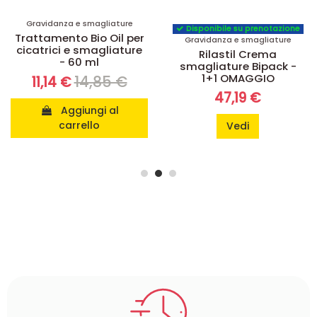
Gravidanza e smagliature
Disponibile su prenotazione
Trattamento Bio Oil per
Gravidanza e smagliature
cicatrici e smagliature
Rilastil Crema
- 60 ml
smagliature Bipack -
1+1 OMAGGIO
14,85 €
11,14 €
47,19 €
Aggiungi al
carrello
Vedi