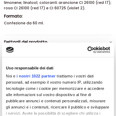
limonene; linalool; coloranti: arancione CI 26100 (red 17);
rosa CI 26100 (red 17) e CI 60725 (violet 2).
Formato:
Confezione da 60 ml.
Dettagli del prodotto
Recensioni
Uso responsabile dei dati
Noi e
i nostri 1022 partner
trattiamo i vostri dati
personali, ad esempio il vostro numero IP, utilizzando
Altri prodotti che potrebbero
tecnologie come i cookie per memorizzare e accedere
interessarti
alle informazioni sul vostro dispositivo al fine di
pubblicare annunci e contenuti personalizzati, misurare
gli annunci e i contenuti, ricercare il pubblico e sviluppare
-42%
-42%
i servizi. Avete la possibilità di scegliere chi utilizza i