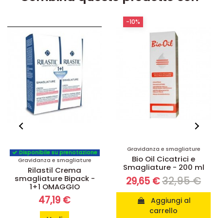
-10%
Gravidanza e smagliature
Disponibile su prenotazione
Bio Oil Cicatrici e
Gravidanza e smagliature
Smagliature - 200 ml
Rilastil Crema
smagliature Bipack -
32,95 €
29,65 €
1+1 OMAGGIO
47,19 €
Aggiungi al
carrello