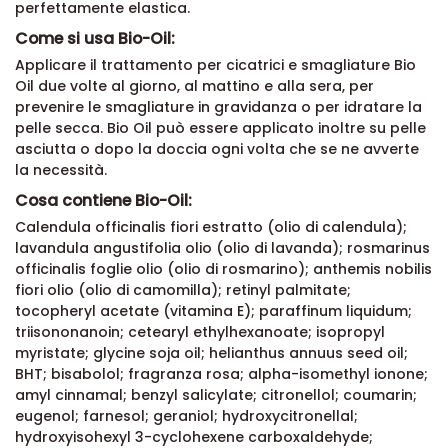
perfettamente elastica.
Come si usa Bio-Oil:
Applicare il trattamento per cicatrici e smagliature Bio
Oil due volte al giorno, al mattino e alla sera, per
prevenire le smagliature in gravidanza o per idratare la
pelle secca. Bio Oil può essere applicato inoltre su pelle
asciutta o dopo la doccia ogni volta che se ne avverte
la necessità.
Cosa contiene Bio-Oil:
Calendula officinalis fiori estratto (olio di calendula);
lavandula angustifolia olio (olio di lavanda); rosmarinus
officinalis foglie olio (olio di rosmarino); anthemis nobilis
fiori olio (olio di camomilla); retinyl palmitate;
tocopheryl acetate (vitamina E); paraffinum liquidum;
triisononanoin; cetearyl ethylhexanoate; isopropyl
myristate; glycine soja oil; helianthus annuus seed oil;
BHT; bisabolol; fragranza rosa; alpha-isomethyl ionone;
amyl cinnamal; benzyl salicylate; citronellol; coumarin;
eugenol; farnesol; geraniol; hydroxycitronellal;
hydroxyisohexyl 3-cyclohexene carboxaldehyde;