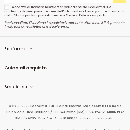
Accetto di ricevere newsletter periodiche da EcoFarma.it e
confermo di aver preso visione dell’informativa Privacy sul trattamento
dati. Clicca per leggere informativa
Privacy Policy
completa.
Puoi annullare l’iscrizione in qualsiasi momento attraverso il link presente
in ciascuna newsletter che ti invieremo.
Ecofarma
Guida all'acquisto
Seguici su
© 2013-2023 Ecofarma. Tutti i diritti riservati.
Mediacom S.r.l
a Socio
Unico
viale Luca Gaurico 9/11
00143
Roma
(RM)
P.IVA
12432541006
REA:
RM-1374205. Cap. Soc. Euro 10.000,00. Interamente versato.