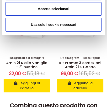
Utilizziamo i cookie per personalizzare contenuti ed
Accetta selezionati
annunci, per fornire funzionalità dei social media e per
analizzare il nostro traffico. Condividiamo inoltre
informazioni sul modo in cui utilizza il nostro sito con i
Usa solo i cookie necessari
nostri partner che si occupano di analisi dei dati web,
pubblicità e social media, i quali potrebbero combinarle
con altre informazioni che ha fornito loro o che hanno
raccolto dal suo utilizzo dei loro servizi.
Integratori per dimagrire
Kit dimagranti - Diete rapide
Amin 21 K alla vaniglia
Kit Promo: 3 confezioni
- 21 bustine
Amin 21 K Cacao
55,18 €
165,52 €
32,00 €
96,00 €
Aggiungi al
Aggiungi al
carrello
carrello
Combina questo prodotto con