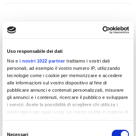
Altri prodotti che potrebbero
interessarti
Uso responsabile dei dati
-42%
-42%
Noi e
i nostri 1022 partner
trattiamo i vostri dati
personali, ad esempio il vostro numero IP, utilizzando
tecnologie come i cookie per memorizzare e accedere
alle informazioni sul vostro dispositivo al fine di
pubblicare annunci e contenuti personalizzati, misurare
gli annunci e i contenuti, ricercare il pubblico e sviluppare
i servizi. Avete la possibilità di scegliere chi utilizza i
vostri dati e per quali scopi. Le vostre scelte in materia di
privacy sono applicabili solo su questa proprietà digitale
in cui avete effettuato le vostre scelte. È possibile
Selezione
modificare o revocare il proprio consenso in qualsiasi
Necessari
del