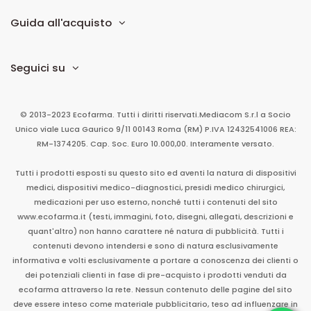
Guida all'acquisto
Seguici su
© 2013-2023 Ecofarma. Tutti i diritti riservati.
Mediacom S.r.l
a Socio
Unico
viale Luca Gaurico 9/11
00143
Roma
(RM)
P.IVA
12432541006
REA:
RM-1374205. Cap. Soc. Euro 10.000,00. Interamente versato.
Tutti i prodotti esposti su questo sito ed aventi la natura di dispositivi
medici, dispositivi medico-diagnostici, presidi medico chirurgici,
medicazioni per uso esterno, nonché tutti i contenuti del sito
www.ecofarma.it (testi, immagini, foto, disegni, allegati, descrizioni e
quant'altro) non hanno carattere né natura di pubblicità. Tutti i
contenuti devono intendersi e sono di natura esclusivamente
informativa e volti esclusivamente a portare a conoscenza dei clienti o
dei potenziali clienti in fase di pre-acquisto i prodotti venduti da
ecofarma attraverso la rete. Nessun contenuto delle pagine del sito
deve essere inteso come materiale pubblicitario, teso ad influenzare in