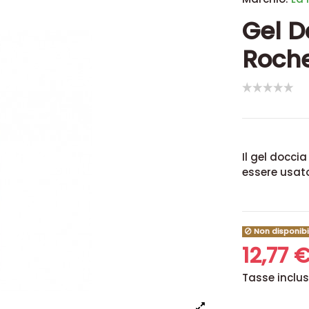
Gel D
Roche
Il gel docci
essere usat
Non disponibi
12,77 
Tasse inclu