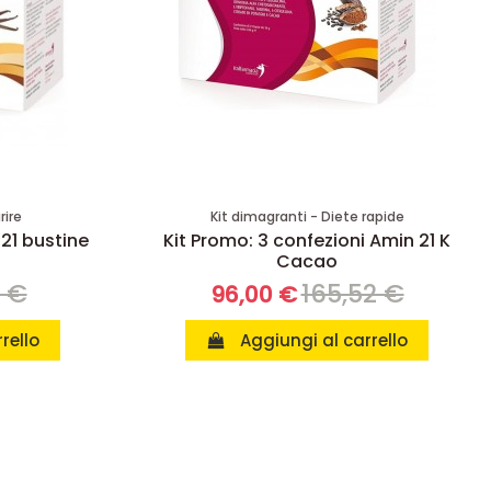
rire
Kit dimagranti - Diete rapide
 21 bustine
Kit Promo: 3 confezioni Amin 21 K
Cacao
8 €
165,52 €
96,00 €
rello
Aggiungi al carrello