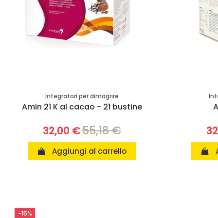
Integratori per dimagrire
Int
Amin 21 K al cacao - 21 bustine
A
55,18 €
32,00 €
32
Aggiungi al carrello
-15%