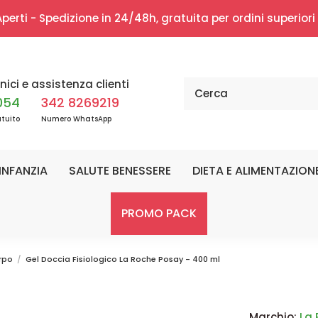
erti - Spedizione in 24/48h, gratuita per ordini superior
nici e assistenza clienti
054
342 8269219
tuito
Numero WhatsApp
INFANZIA
SALUTE BENESSERE
DIETA E ALIMENTAZION
PROMO PACK
rpo
Gel Doccia Fisiologico La Roche Posay - 400 ml
Marchio:
La 