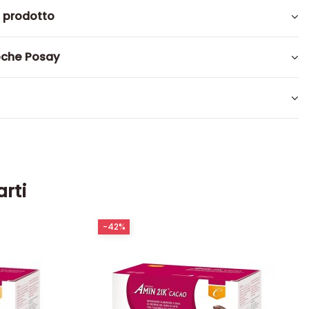
l prodotto
oche Posay
arti
-42%