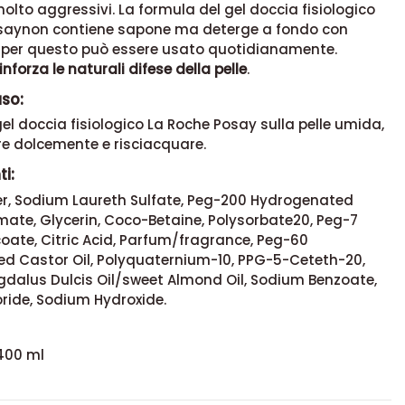
olto aggressivi. La formula del gel doccia fisiologico
saynon contiene sapone ma deterge a fondo con
, per questo può essere usato quotidianamente.
nforza le naturali difese della pelle
.
uso:
 gel doccia fisiologico La Roche Posay sulla pelle umida,
 dolcemente e risciacquare.
i:
r, Sodium Laureth Sulfate, Peg-200 Hydrogenated
mate, Glycerin, Coco-Betaine, Polysorbate20, Peg-7
oate, Citric Acid, Parfum/fragrance, Peg-60
d Castor Oil, Polyquaternium-10, PPG-5-Ceteth-20,
dalus Dulcis Oil/sweet Almond Oil, Sodium Benzoate,
ride, Sodium Hydroxide.
400 ml