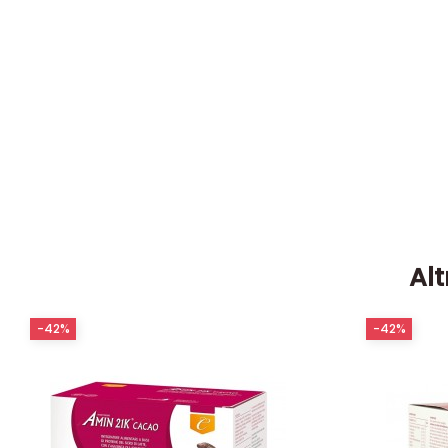
Alt
-42%
-42%