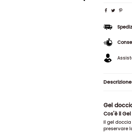
Spediz
Conse
Assist
Descrizione
Gel doccia
Cos'è il Ge
Il gel docci
preservare l