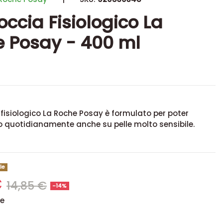
occia Fisiologico La
 Posay - 400 ml
a fisiologico La Roche Posay è formulato per poter
o quotidianamente anche su pelle molto sensibile.
le
€
14,85 €
-14%
se