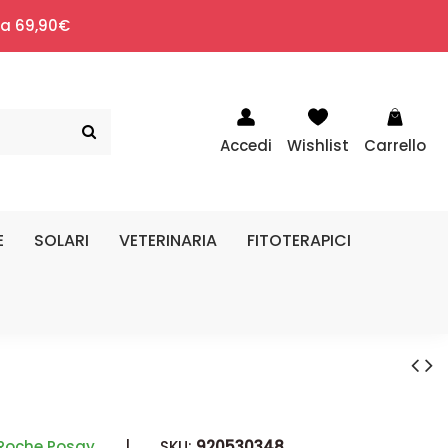
i a 69,90€
Accedi
Wishlist
Carrello
E
SOLARI
VETERINARIA
FITOTERAPICI
Roche Posay
|
SKU:
920530348