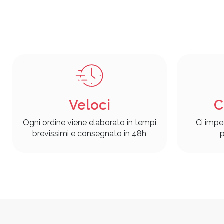
Veloci
C
Ogni ordine viene elaborato in tempi
Ci impe
brevissimi e consegnato in 48h
p