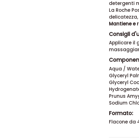
detergenti m
La Roche Po
delicatezza
Mantiene e ri
Consigli d'
Applicare il
massaggiare
Component
Aqua / Wate
Glyceryl Pal
Glyceryl Coc
Hydrogenate
Prunus Amyg
Sodium Chlo
Formato:
Flacone da 