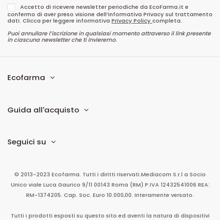
Accetto di ricevere newsletter periodiche da EcoFarma.it e
confermo di aver preso visione dell’informativa Privacy sul trattamento
dati. Clicca per leggere informativa
Privacy Policy
completa.
Puoi annullare l’iscrizione in qualsiasi momento attraverso il link presente
in ciascuna newsletter che ti invieremo.
Ecofarma
Guida all'acquisto
Seguici su
© 2013-2023 Ecofarma. Tutti i diritti riservati.
Mediacom S.r.l
a Socio
Unico
viale Luca Gaurico 9/11
00143
Roma
(RM)
P.IVA
12432541006
REA:
RM-1374205. Cap. Soc. Euro 10.000,00. Interamente versato.
Tutti i prodotti esposti su questo sito ed aventi la natura di dispositivi