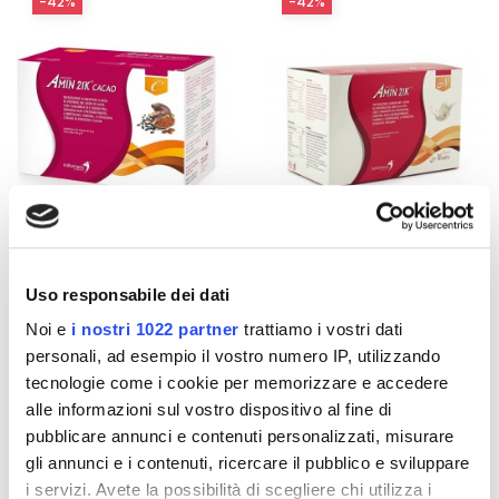
-42%
-42%
Integratori per dimagrire
Integratori per dimagrire
Uso responsabile dei dati
Amin 21 K al cacao - 21
Amin 21 K neutro
Noi e
i nostri 1022 partner
trattiamo i vostri dati
bustine
personali, ad esempio il vostro numero IP, utilizzando
55,18 €
55,18 €
32,00 €
32,00 €
tecnologie come i cookie per memorizzare e accedere
Aggiungi al
Aggiungi al
alle informazioni sul vostro dispositivo al fine di
carrello
carrello
pubblicare annunci e contenuti personalizzati, misurare
gli annunci e i contenuti, ricercare il pubblico e sviluppare
i servizi. Avete la possibilità di scegliere chi utilizza i