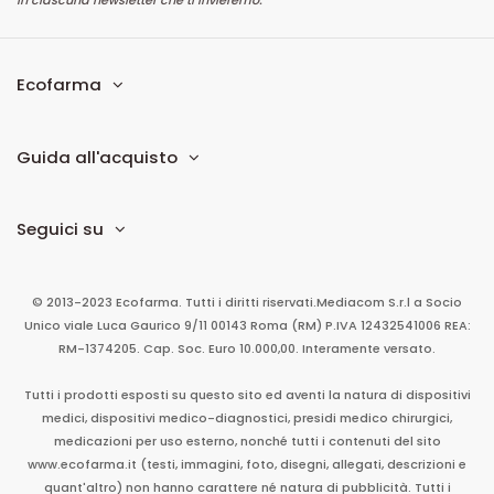
Ecofarma
Guida all'acquisto
Seguici su
© 2013-2023 Ecofarma. Tutti i diritti riservati.
Mediacom S.r.l
a Socio
Unico
viale Luca Gaurico 9/11
00143
Roma
(RM)
P.IVA
12432541006
REA:
RM-1374205. Cap. Soc. Euro 10.000,00. Interamente versato.
Tutti i prodotti esposti su questo sito ed aventi la natura di dispositivi
medici, dispositivi medico-diagnostici, presidi medico chirurgici,
medicazioni per uso esterno, nonché tutti i contenuti del sito
www.ecofarma.it (testi, immagini, foto, disegni, allegati, descrizioni e
quant'altro) non hanno carattere né natura di pubblicità. Tutti i