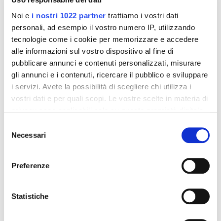
Noi e
i nostri 1022 partner
trattiamo i vostri dati
personali, ad esempio il vostro numero IP, utilizzando
tecnologie come i cookie per memorizzare e accedere
alle informazioni sul vostro dispositivo al fine di
pubblicare annunci e contenuti personalizzati, misurare
gli annunci e i contenuti, ricercare il pubblico e sviluppare
i servizi. Avete la possibilità di scegliere chi utilizza i
Integratori per dimagrire
Integratori per dimagrire
Amin 21 K al cacao - 21
Amin 21 K neutro
vostri dati e per quali scopi. Le vostre scelte in materia di
bustine
privacy sono applicabili solo su questa proprietà digitale
55,18 €
55,18 €
32,00 €
32,00 €
in cui avete effettuato le vostre scelte. È possibile
Selezione
modificare o revocare il proprio consenso in qualsiasi
Necessari
del
Aggiungi al
Aggiungi al
momento dalla Dichiarazione sui cookie o facendo clic
consenso
carrello
carrello
sull'icona di attivazione della privacy.
Preferenze
Con il tuo consenso, vorremmo anche:
-42%
-42%
raccogliere informazioni sulla tua posizione
Statistiche
geografica, con un'approssimazione di qualche
metro,