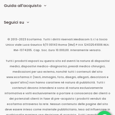
Guida all'acquisto
Seguici su
© 2013-2023 Ecofarma. Tutti i diritti riservati.
Mediacom S.r.l
a Socio
Unico
viale Luca Gaurico 9/11
00143
Roma
(RM)
P.IVA
12432541006
REA:
RM-1374205. Cap. Soc. Euro 10.000,00. Interamente versato.
Tutti i prodotti esposti su questo sito ed aventi la natura di dispositivi
medici, dispositivi medico-diagnostici, presidi medico chirurgici,
medicazioni per uso esterno, nonché tutti i contenuti del sito
www.ecofarma.it (testi, immagini, foto, disegni, allegati, descrizioni e
quant'altro) non hanno carattere né natura di pubblicità. Tutti i
contenuti devono intendersi e sono di natura esclusivamente
informativa e volti esclusivamente a portare a conoscenza dei clienti o
dei potenziali clienti in fase di pre-acquisto i prodotti venduti da
ecofarma attraverso la rete. Nessun contenuto delle pagine del sito
deve essere inteso come materiale pubblicitario, teso ad influenzare in
qualsivoglia maniera una decisione di acquisto. Tutti i marchi sono di