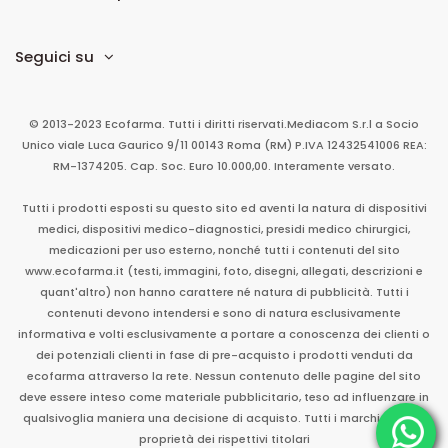
Seguici su
© 2013-2023 Ecofarma. Tutti i diritti riservati.
Mediacom S.r.l
a Socio
Unico
viale Luca Gaurico 9/11
00143
Roma
(RM)
P.IVA
12432541006
REA:
RM-1374205. Cap. Soc. Euro 10.000,00. Interamente versato.
Tutti i prodotti esposti su questo sito ed aventi la natura di dispositivi
medici, dispositivi medico-diagnostici, presidi medico chirurgici,
medicazioni per uso esterno, nonché tutti i contenuti del sito
www.ecofarma.it (testi, immagini, foto, disegni, allegati, descrizioni e
quant'altro) non hanno carattere né natura di pubblicità. Tutti i
contenuti devono intendersi e sono di natura esclusivamente
informativa e volti esclusivamente a portare a conoscenza dei clienti o
dei potenziali clienti in fase di pre-acquisto i prodotti venduti da
ecofarma attraverso la rete. Nessun contenuto delle pagine del sito
deve essere inteso come materiale pubblicitario, teso ad influenzare in
qualsivoglia maniera una decisione di acquisto. Tutti i marchi sono di
proprietà dei rispettivi titolari