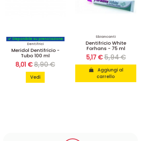
Sbiancanti
Disponibile su prenotazione
Dentifricio White
Dentifrici
Forhans - 75 ml
Meridol Dentifricio -
Tubo 100 ml
5,94 €
5,17 €
8,90 €
8,01 €
Aggiungi al
carrello
Vedi