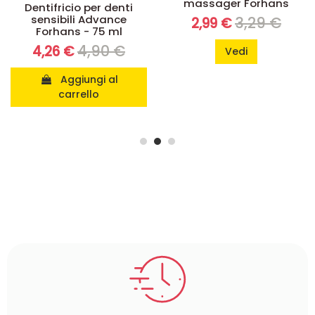
Spazzolini
Collutori
Spazzolino Gum
Collutorio medico
massager Forhans
Forhans -250 ml
3,29 €
8,69 €
2,99 €
7,47 €
Vedi
Aggiungi al
carrello