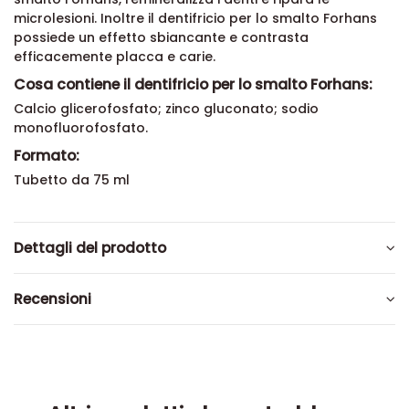
naturale dei denti. La formula del dentifricio per lo
smalto Forhans, remineralizza i denti e ripara le
microlesioni. Inoltre il dentifricio per lo smalto Forhans
possiede un effetto sbiancante e contrasta
efficacemente placca e carie.
Cosa contiene il dentifricio per lo smalto Forhans:
Calcio glicerofosfato; zinco gluconato; sodio
monofluorofosfato.
Formato:
Tubetto da 75 ml
Dettagli del prodotto
Recensioni