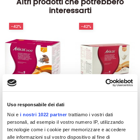
Altri prodotti che potrebbero
interessarti
-42%
-42%
Uso responsabile dei dati
Noi e
i nostri 1022 partner
trattiamo i vostri dati
Integratori per dimagrire
Integratori per dimagrire
personali, ad esempio il vostro numero IP, utilizzando
Amin 21 K al cacao - 21
Amin 21 K neutro
tecnologie come i cookie per memorizzare e accedere
bustine
alle informazioni sul vostro dispositivo al fine di
55,18 €
55,18 €
32,00 €
32,00 €