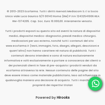
Seguici su
© 2013-2023 Ecofarma. Tutti i diritti riservati.
Mediacom S.r.l
a Socio
Unico
viale Luca Gaurico 9/11
00143
Roma
(RM)
P.IVA
12432541006
REA:
RM-1374205. Cap. Soc. Euro 10.000,00. Interamente versato.
Tutti i prodotti esposti su questo sito ed aventi la natura di dispositivi
medici, dispositivi medico-diagnostici, presidi medico chirurgici,
medicazioni per uso esterno, nonché tutti i contenuti del sito
www.ecofarma.it (testi, immagini, foto, disegni, allegati, descrizioni e
quant'altro) non hanno carattere né natura di pubblicità. Tutti i
contenuti devono intendersi e sono di natura esclusivamente
informativa e volti esclusivamente a portare a conoscenza dei clienti o
dei potenziali clienti in fase di pre-acquisto i prodotti venduti da
ecofarma attraverso la rete. Nessun contenuto delle pagine del sito
deve essere inteso come materiale pubblicitario, teso ad influenzare in
qualsivoglia maniera una decisione di acquisto. Tutti i marchi sono di
proprietà dei rispettivi titolari