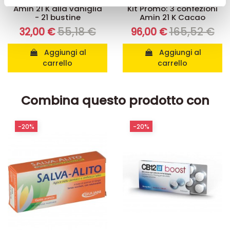
Amin 21 K alla vaniglia
Kit Promo: 3 confezioni
pubblicità e social media, i quali potrebbero combinarle
- 21 bustine
Amin 21 K Cacao
con altre informazioni che ha fornito loro o che hanno
55,18 €
165,52 €
32,00 €
96,00 €
raccolto dal suo utilizzo dei loro servizi.
Aggiungi al
Aggiungi al
carrello
carrello
Combina questo prodotto con
-20%
-20%