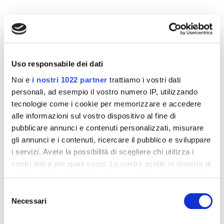
Altri prodotti che potrebbero
interessarti
Uso responsabile dei dati
Noi e
i nostri 1022 partner
trattiamo i vostri dati
-42%
-42%
personali, ad esempio il vostro numero IP, utilizzando
tecnologie come i cookie per memorizzare e accedere
alle informazioni sul vostro dispositivo al fine di
pubblicare annunci e contenuti personalizzati, misurare
gli annunci e i contenuti, ricercare il pubblico e sviluppare
i servizi. Avete la possibilità di scegliere chi utilizza i
vostri dati e per quali scopi. Le vostre scelte in materia di
privacy sono applicabili solo su questa proprietà digitale
in cui avete effettuato le vostre scelte. È possibile
Selezione
modificare o revocare il proprio consenso in qualsiasi
Necessari
del
momento dalla Dichiarazione sui cookie o facendo clic
consenso
Integratori per dimagrire
Integratori per dimagrire
sull'icona di attivazione della privacy.