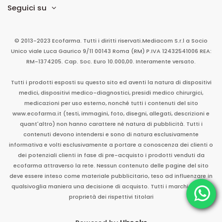
Seguici su
© 2013-2023 Ecofarma. Tutti i diritti riservati.
Mediacom S.r.l
a Socio
Unico
viale Luca Gaurico 9/11
00143
Roma
(RM)
P.IVA
12432541006
REA:
RM-1374205. Cap. Soc. Euro 10.000,00. Interamente versato.
Tutti i prodotti esposti su questo sito ed aventi la natura di dispositivi
medici, dispositivi medico-diagnostici, presidi medico chirurgici,
medicazioni per uso esterno, nonché tutti i contenuti del sito
www.ecofarma.it (testi, immagini, foto, disegni, allegati, descrizioni e
quant'altro) non hanno carattere né natura di pubblicità. Tutti i
contenuti devono intendersi e sono di natura esclusivamente
informativa e volti esclusivamente a portare a conoscenza dei clienti o
dei potenziali clienti in fase di pre-acquisto i prodotti venduti da
ecofarma attraverso la rete. Nessun contenuto delle pagine del sito
deve essere inteso come materiale pubblicitario, teso ad influenzare in
qualsivoglia maniera una decisione di acquisto. Tutti i marchi sono di
proprietà dei rispettivi titolari