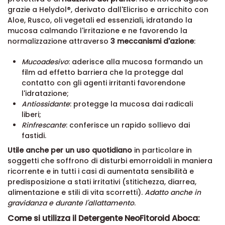
dei microrganismi, esplicando un'ulteriore azione
protettiva e di
riduzione del prurito
. NeoFitoroid agisce
grazie a Helydol®, derivato dall'Elicriso e arricchito con
Aloe, Rusco, oli vegetali ed essenziali, idratando la
mucosa calmando l'irritazione e ne favorendo la
normalizzazione attraverso
3 meccanismi d'azione
:
Mucoadesivo
: aderisce alla mucosa formando un
film ad effetto barriera che la protegge dal
contatto con gli agenti irritanti favorendone
l'idratazione;
Antiossidante
: protegge la mucosa dai radicali
liberi;
Rinfrescante
: conferisce un rapido sollievo dai
fastidi.
Utile anche per un uso quotidiano
in particolare in
soggetti che soffrono di disturbi emorroidali in maniera
ricorrente e in tutti i casi di aumentata sensibilità e
predisposizione a stati irritativi (stitichezza, diarrea,
alimentazione e stili di vita scorretti).
Adatto anche in
gravidanza e durante l'allattamento
.