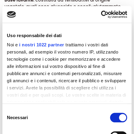
Girasole*; Oli essenziali di Melaleuca e Timo Rosso.
Base lavante:
costituita da tensioattivi di origine
vegetale, quali coco glucoside e cocoil-glutammato
sodico e bisodico.
Contiene inoltre: acqua deionizzata, acido lattico,
glicerina, trigliceride caprilico/caprico, gliceril stearato
Uso responsabile dei dati
citrato, alcool cetilstearilico, stearoil glutamato sodico,
Noi e
i nostri 1022 partner
trattiamo i vostri dati
stearato di glicerile, gomma xanthan, carragenine,
personali, ad esempio il vostro numero IP, utilizzando
tocoferolo, sodio benzoato, potassio sorbato, alcool
tecnologie come i cookie per memorizzare e accedere
benzilico.
alle informazioni sul vostro dispositivo al fine di
*Ingrediente da Agricoltura Biologica
Non contiene SLS e SLES, derivati del petrolio, parabeni,
pubblicare annunci e contenuti personalizzati, misurare
PEG, coloranti e profumi di sintesi.
gli annunci e i contenuti, ricercare il pubblico e sviluppare
i servizi. Avete la possibilità di scegliere chi utilizza i
Formato:
vostri dati e per quali scopi. Le vostre scelte in materia di
Flacone da 100 ml.
privacy sono applicabili solo su questa proprietà digitale
in cui avete effettuato le vostre scelte. È possibile
Selezione
modificare o revocare il proprio consenso in qualsiasi
Necessari
Dettagli del prodotto
del
momento dalla Dichiarazione sui cookie o facendo clic
consenso
sull'icona di attivazione della privacy.