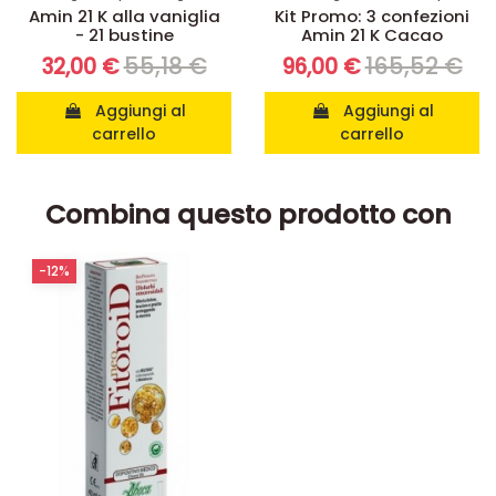
Integratori per dimagrire
Kit dimagranti - Diete rapide
Amin 21 K alla vaniglia
Kit Promo: 3 confezioni
- 21 bustine
Amin 21 K Cacao
55,18 €
165,52 €
32,00 €
96,00 €
Aggiungi al
Aggiungi al
carrello
carrello
Combina questo prodotto con
-12%