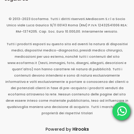
Seguici su
© 2013-2023 Ecofarma. Tutti i diritti riservati.
Mediacom S.r.l
a Socio
Unico
viale Luca Gaurico 9/11
00143
Roma
(RM)
P.IVA
12432541006
REA:
RM-1374205. Cap. Soc. Euro 10.000,00. Interamente versato.
Tutti i prodotti esposti su questo sito ed aventi la natura di dispositivi
medici, dispositivi medico-diagnostici, presidi medico chirurgici,
medicazioni per uso esterno, nonché tutti i contenuti del sito
www.ecofarma.it (testi, immagini, foto, disegni, allegati, descrizioni e
quant'altro) non hanno carattere né natura di pubblicità. Tutti i
contenuti devono intendersi e sono di natura esclusivamente
informativa e volti esclusivamente a portare a conoscenza dei clienti o
dei potenziali clienti in fase di pre-acquisto i prodotti venduti da
ecofarma attraverso la rete. Nessun contenuto delle pagine del sito
deve essere inteso come materiale pubblicitario, teso ad influenzare in
qualsivoglia maniera una decisione di acquisto. Tutti i marchi sono di
proprietà dei rispettivi titolari