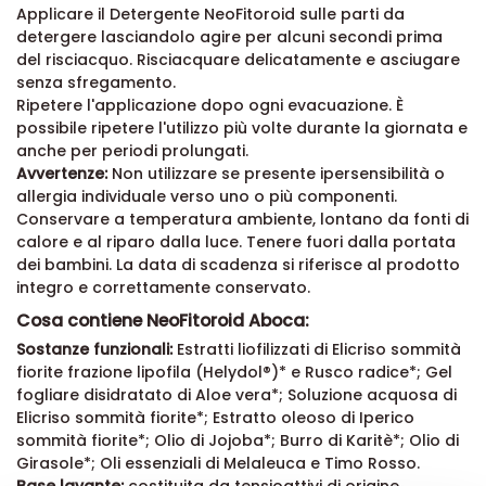
Come si utilizza il Detergente NeoFitoroid Aboca:
Applicare il Detergente NeoFitoroid sulle parti da
detergere lasciandolo agire per alcuni secondi prima
del risciacquo. Risciacquare delicatamente e asciugare
senza sfregamento.
Ripetere l'applicazione dopo ogni evacuazione. È
possibile ripetere l'utilizzo più volte durante la giornata e
anche per periodi prolungati.
Avvertenze:
Non utilizzare se presente ipersensibilità o
allergia individuale verso uno o più componenti.
Conservare a temperatura ambiente, lontano da fonti di
calore e al riparo dalla luce. Tenere fuori dalla portata
dei bambini. La data di scadenza si riferisce al prodotto
integro e correttamente conservato.
Cosa contiene NeoFitoroid Aboca:
Sostanze funzionali:
Estratti liofilizzati di Elicriso sommità
fiorite frazione lipofila (Helydol®)* e Rusco radice*; Gel
fogliare disidratato di Aloe vera*; Soluzione acquosa di
Elicriso sommità fiorite*; Estratto oleoso di Iperico
sommità fiorite*; Olio di Jojoba*; Burro di Karitè*; Olio di