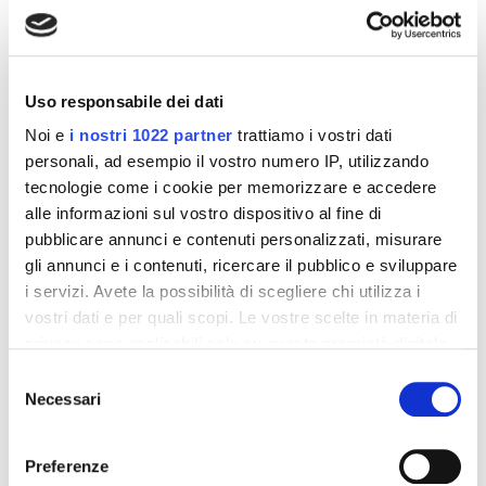
-42%
-42%
Uso responsabile dei dati
Noi e
i nostri 1022 partner
trattiamo i vostri dati
personali, ad esempio il vostro numero IP, utilizzando
tecnologie come i cookie per memorizzare e accedere
alle informazioni sul vostro dispositivo al fine di
pubblicare annunci e contenuti personalizzati, misurare
gli annunci e i contenuti, ricercare il pubblico e sviluppare
i servizi. Avete la possibilità di scegliere chi utilizza i
vostri dati e per quali scopi. Le vostre scelte in materia di
Integratori per dimagrire
Integratori per dimagrire
privacy sono applicabili solo su questa proprietà digitale
Amin 21 K al cacao - 21
Amin 21 K neutro
in cui avete effettuato le vostre scelte. È possibile
bustine
Selezione
modificare o revocare il proprio consenso in qualsiasi
Necessari
55,18 €
55,18 €
del
32,00 €
32,00 €
momento dalla Dichiarazione sui cookie o facendo clic
consenso
sull'icona di attivazione della privacy.
Aggiungi al
Aggiungi al
Preferenze
carrello
carrello