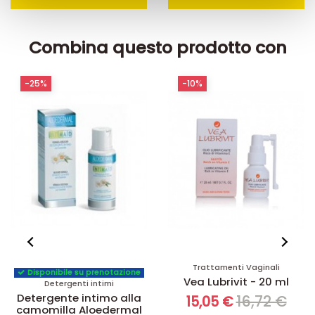
con altre informazioni che ha fornito loro o che hanno
raccolto dal suo utilizzo dei loro servizi.
Combina questo prodotto con
-25%
-10%
Trattamenti Vaginali
Disponibile su prenotazione
Vea Lubrivit - 20 ml
Detergenti intimi
Detergente intimo alla
16,72 €
15,05 €
camomilla Aloedermal