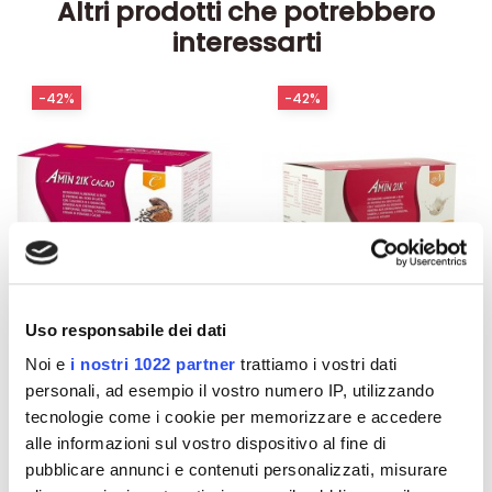
Altri prodotti che potrebbero
interessarti
-42%
-42%
Uso responsabile dei dati
Noi e
i nostri 1022 partner
trattiamo i vostri dati
Integratori per dimagrire
Integratori per dimagrire
personali, ad esempio il vostro numero IP, utilizzando
Amin 21 K al cacao - 21
Amin 21 K neutro
tecnologie come i cookie per memorizzare e accedere
bustine
alle informazioni sul vostro dispositivo al fine di
55,18 €
55,18 €
32,00 €
32,00 €
pubblicare annunci e contenuti personalizzati, misurare