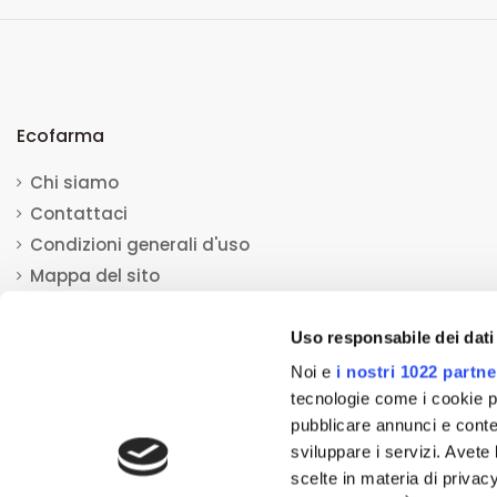
Ecofarma
Chi siamo
Contattaci
Condizioni generali d'uso
Mappa del sito
Uso responsabile dei dati
Noi e
i nostri 1022 partne
tecnologie come i cookie p
© 2013-2023 Ecofarma. Tutti i diritti riservati.
Mediacom S.r.l
pubblicare annunci e conten
sviluppare i servizi. Avete l
Tutti i prodotti esposti su questo sito ed aventi la natura di disposi
scelte in materia di privacy