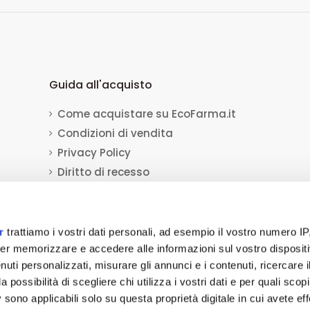
Guida all'acquisto
Come acquistare su EcoFarma.it
Condizioni di vendita
Privacy Policy
Diritto di recesso
Dati per il bonifico bancario
Informativa sull'uso dei cookie
r
trattiamo i vostri dati personali, ad esempio il vostro numero IP
er memorizzare e accedere alle informazioni sul vostro dispositiv
a Socio Unico
viale Luca Gaurico 9/11
00143
Roma
(RM)
P.IVA
12432541006
REA:
uti personalizzati, misurare gli annunci e i contenuti, ricercare i
a possibilità di scegliere chi utilizza i vostri dati e per quali scop
tivi medici, dispositivi medico-diagnostici, presidi medico chirurgici, medicaz
 sono applicabili solo su questa proprietà digitale in cui avete eff