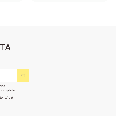
TTA
ione
completa.
er che ti