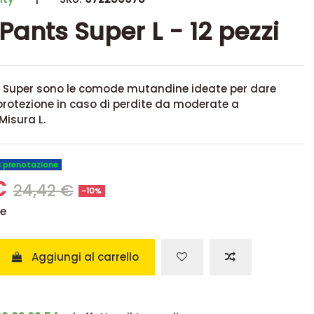
Pants Super L - 12 pezzi
s Super sono le comode mutandine ideate per dare
protezione in caso di perdite da moderate a
Misura L.
u prenotazione
€
24,42 €
-10%
se
Aggiungi al carrello