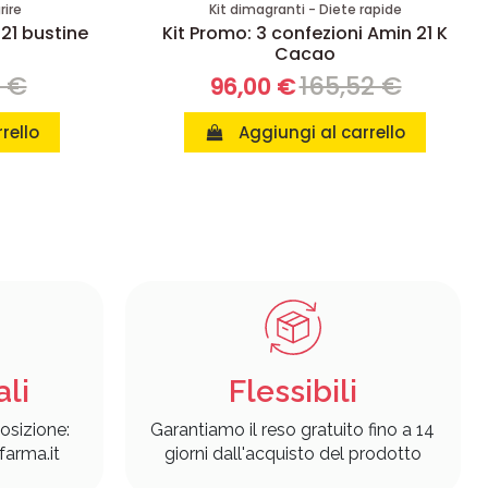
rire
Kit dimagranti - Diete rapide
 21 bustine
Kit Promo: 3 confezioni Amin 21 K
Cacao
8 €
165,52 €
96,00 €
rello
Aggiungi al carrello
ali
Flessibili
osizione:
Garantiamo il reso gratuito fino a 14
arma.it
giorni dall'acquisto del prodotto