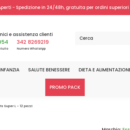
erti - Spedizione in 24/48h, gratuita per ordini superior
nici e assistenza clienti
054
342 8269219
tuito
Numero WhatsApp
INFANZIA
SALUTE BENESSERE
DIETA E ALIMENTAZION
PROMO PACK
s Super L - 12 pezzi
Marchio:
Ess