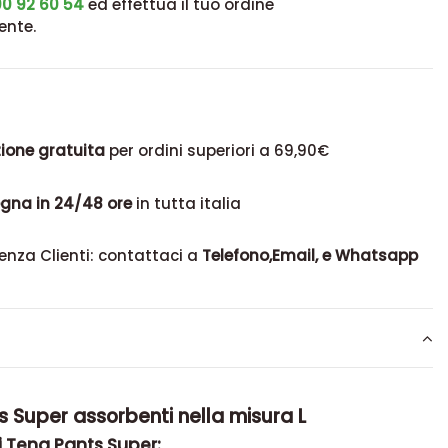
0 92 60 54
ed effettua il tuo ordine
ente.
ione gratuita
per ordini superiori a 69,90€
gna in 24/48 ore
in tutta italia
enza Clienti: contattaci a
Telefono,Email, e Whatsapp
 Super assorbenti nella misura L
i Tena Pants Super: