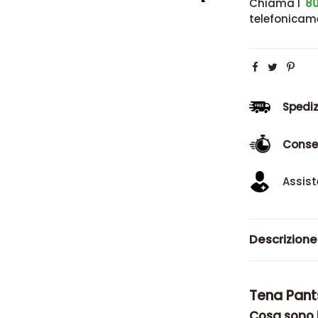
Chiama l'
80
telefonicam
Spediz
Conse
Assist
Descrizione
Tena Pants
Cosa sono 