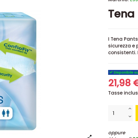
Tena 
I Tena Pant
sicurezza e 
consistenti. 
Disponibile s
21,98 
Tasse inclu
oppure