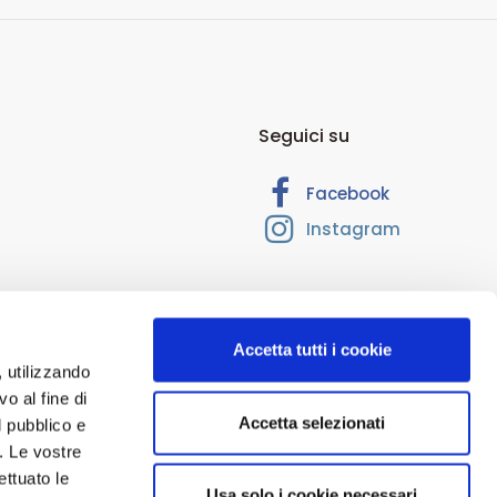
Seguici su
Facebook
Instagram
Accetta tutti i cookie
, utilizzando
o al fine di
Accetta selezionati
 RM-1374205. Cap. Soc. Euro 10.000,00. Interamente versato.
l pubblico e
i. Le vostre
ioni per uso esterno, nonché tutti i contenuti del sito www.ecofarma.it
ettuato le
Usa solo i cookie necessari