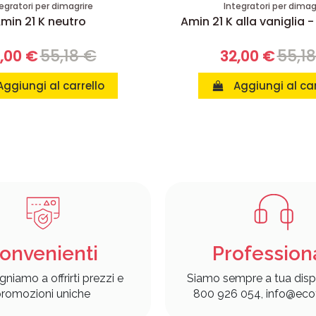
egratori per dimagrire
Integratori per dimag
min 21 K neutro
Amin 21 K alla vaniglia -
55,18 €
55,1
,00 €
32,00 €
Aggiungi al carrello
Aggiungi al car
onvenienti
Profession
gniamo a offrirti prezzi e
Siamo sempre a tua disp
romozioni uniche
800 926 054, info@ecof