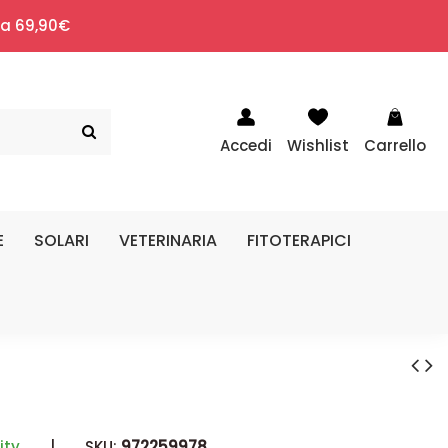
i a 69,90€
Accedi
Wishlist
Carrello
E
SOLARI
VETERINARIA
FITOTERAPICI
ity
|
SKU:
972259978