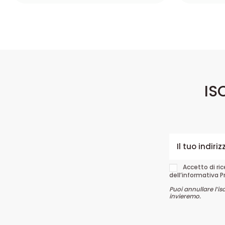
IS
Accetto di ri
dell’informativa P
Puoi annullare l’is
invieremo.