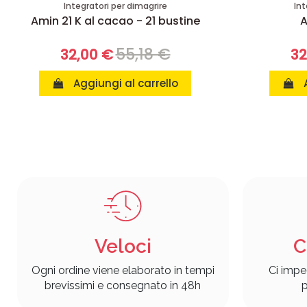
Integratori per dimagrire
Int
Amin 21 K al cacao - 21 bustine
A
55,18 €
32,00 €
32
Aggiungi al carrello
Veloci
C
Ogni ordine viene elaborato in tempi
Ci impe
brevissimi e consegnato in 48h
p